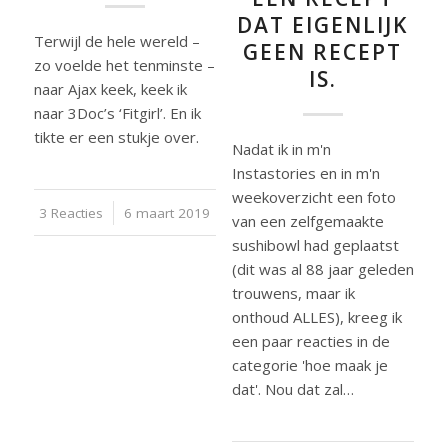
DAT EIGENLIJK
Terwijl de hele wereld –
GEEN RECEPT
zo voelde het tenminste –
IS.
naar Ajax keek, keek ik
naar 3Doc’s ‘Fitgirl’. En ik
tikte er een stukje over.
Nadat ik in m'n
Instastories en in m'n
weekoverzicht een foto
3 Reacties
/
6 maart 2019
van een zelfgemaakte
sushibowl had geplaatst
(dit was al 88 jaar geleden
trouwens, maar ik
onthoud ALLES), kreeg ik
een paar reacties in de
categorie 'hoe maak je
dat'. Nou dat zal…