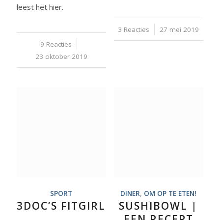
leest het hier.
3 Reacties
/
27 mei 2019
9 Reacties
/
23 oktober 2019
SPORT
DINER
,
OM OP TE ETEN!
3DOC’S FITGIRL
SUSHIBOWL |
EEN RECEPT