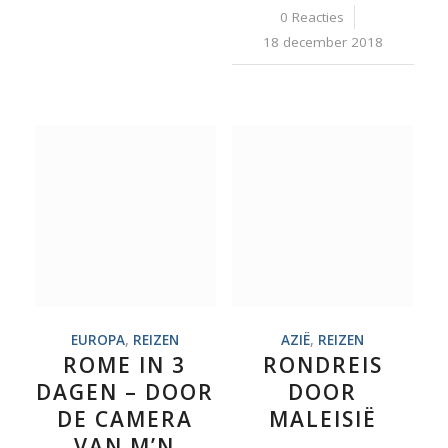
0 Reacties
/
18 december 2018
EUROPA
,
REIZEN
AZIË
,
REIZEN
ROME IN 3
RONDREIS
DAGEN – DOOR
DOOR
DE CAMERA
MALEISIË
VAN M’N