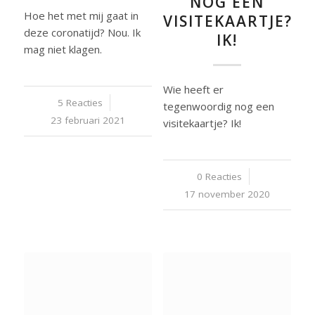
NOG EEN
Hoe het met mij gaat in
VISITEKAARTJE?
deze coronatijd? Nou. Ik
IK!
mag niet klagen.
Wie heeft er
5 Reacties
/
tegenwoordig nog een
23 februari 2021
visitekaartje? Ik!
0 Reacties
/
17 november 2020