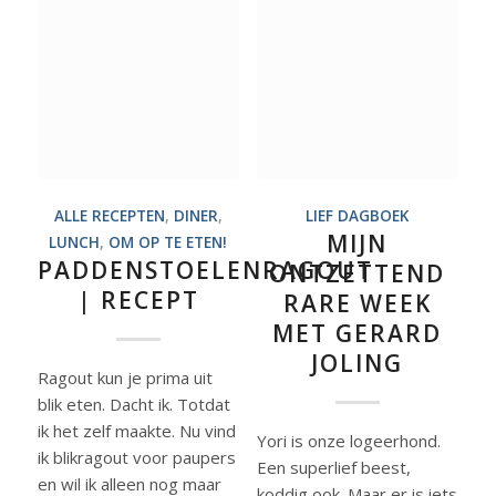
ALLE RECEPTEN
,
DINER
,
LIEF DAGBOEK
MIJN
LUNCH
,
OM OP TE ETEN!
PADDENSTOELENRAGOUT
ONTZETTEND
| RECEPT
RARE WEEK
MET GERARD
JOLING
Ragout kun je prima uit
blik eten. Dacht ik. Totdat
ik het zelf maakte. Nu vind
Yori is onze logeerhond.
ik blikragout voor paupers
Een superlief beest,
en wil ik alleen nog maar
koddig ook. Maar er is iets