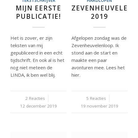
TEKSTSCHRIJVER
HARDLOPEN
MIJN EERSTE
ZEVENHEUVELEN
PUBLICATIE!
2019
Het is zover, er zijn
Afgelopen zondag was de
teksten van mij
Zevenheuvelenloop. Ik
gepubliceerd in een echt
stond aan de start en
tijdschrift. En ook al is het
maakte een paar
nog niet meteen de
avonturen mee. Lees het
LINDA, ik ben wel blij.
hier.
2 Reacties
/
5 Reacties
/
12 december 2019
19 november 2019