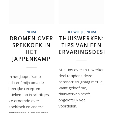
NORA
DIT WIL JE!
,
NORA
DROMEN OVER
THUISWERKEN:
SPEKKOEK IN
TIPS VAN EEN
HET
ERVARINGSDESKU
JAPPENKAMP
Mijn tips over thuiswerken
deel ik tijdens deze
In het Jappenkamp
coronacrisis graag met je.
schreef mijn oma de
Want geloof me,
heerlijke recepten
thuiswerken heeft
stiekem op in schriftjes.
ongelofelijk veel
Ze droomde over
voordelen.
spekkoek en andere
gerechten. Samen met