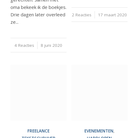
oma bekeek ik de boekjes.
Drie dagen later overleed
2 Reacties
/
17 maart 2020
ze...
4 Reacties
/
8 juni 2020
FREELANCE
EVENEMENTEN
,