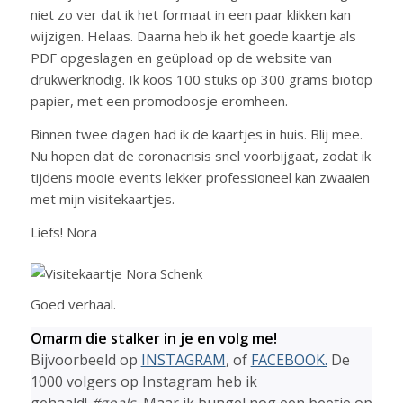
niet zo ver dat ik het formaat in een paar klikken kan
wijzigen. Helaas. Daarna heb ik het goede kaartje als
PDF opgeslagen en geüpload op de website van
drukwerknodig. Ik koos 100 stuks op 300 grams biotop
papier, met een promodoosje eromheen.
Binnen twee dagen had ik de kaartjes in huis. Blij mee.
Nu hopen dat de coronacrisis snel voorbijgaat, zodat ik
tijdens mooie events lekker professioneel kan zwaaien
met mijn visitekaartjes.
Liefs! Nora
Goed verhaal.
Omarm die stalker in je en volg me!
Bijvoorbeeld op
INSTAGRAM
, of
FACEBOOK.
De
1000 volgers op Instagram heb ik
gehaald!
#goals.
Maar ik bungel nog een beetje op