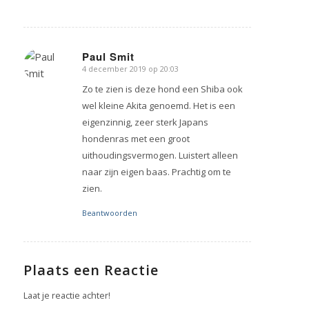
Paul Smit
4 december 2019 op 20:03
zegt:
Zo te zien is deze hond een Shiba ook
wel kleine Akita genoemd. Het is een
eigenzinnig, zeer sterk Japans
hondenras met een groot
uithoudingsvermogen. Luistert alleen
naar zijn eigen baas. Prachtig om te
zien.
Beantwoorden
Plaats een Reactie
Laat je reactie achter!