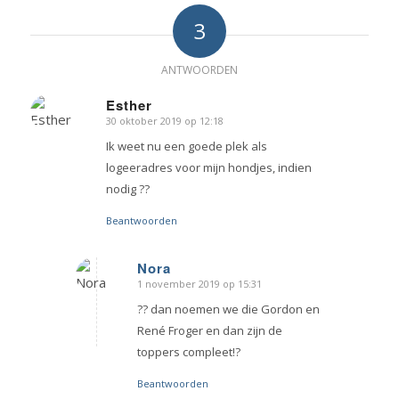
3
ANTWOORDEN
Esther
30 oktober 2019 op 12:18
zegt:
Ik weet nu een goede plek als
logeeradres voor mijn hondjes, indien
nodig ??
Beantwoorden
Nora
1 november 2019 op 15:31
zegt:
?? dan noemen we die Gordon en
René Froger en dan zijn de
toppers compleet!?
Beantwoorden