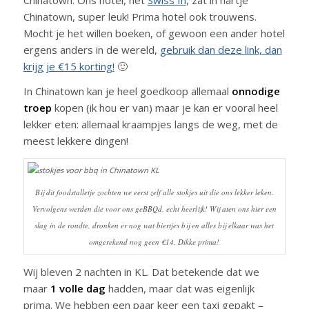
Chinatown, super leuk! Prima hotel ook trouwens.
Mocht je het willen boeken, of gewoon een ander hotel
ergens anders in de wereld,
gebruik dan deze link, dan
krijg je €15 korting!
🙂
In Chinatown kan je heel goedkoop allemaal
onnodige
troep
kopen (ik hou er van) maar je kan er vooral heel
lekker eten: allemaal kraampjes langs de weg, met de
meest lekkere dingen!
Bij dit foodstalletje zochten we eerst zelf alle stokjes uit die ons lekker leken.
Vervolgens werden die voor ons geBBQd, echt heerlijk! Wij aten ons hier een
slag in de rondte, dronken er nog wat biertjes bij en alles bij elkaar was het
omgerekend nog geen €14. Dikke prima!
Wij bleven 2 nachten in KL. Dat betekende dat we
maar
1 volle dag
hadden, maar dat was eigenlijk
prima. We hebben een paar keer een taxi gepakt –