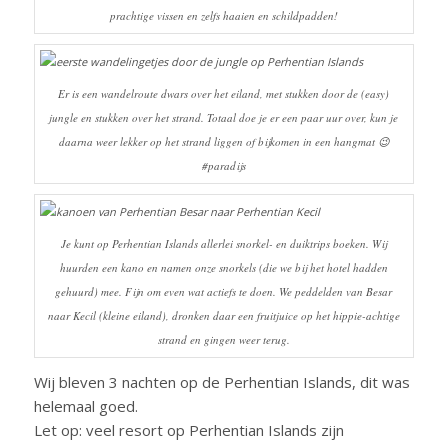
prachtige vissen en zelfs haaien en schildpadden!
Er is een wandelroute dwars over het eiland, met stukken door de (easy)
jungle en stukken over het strand. Totaal doe je er een paar uur over, kun je
daarna weer lekker op het strand liggen of bijkomen in een hangmat 😉
#paradijs
Je kunt op Perhentian Islands allerlei snorkel- en duiktrips boeken. Wij
huurden een kano en namen onze snorkels (die we bij het hotel hadden
gehuurd) mee. Fijn om even wat actiefs te doen. We peddelden van Besar
naar Kecil (kleine eiland), dronken daar een fruitjuice op het hippie-achtige
strand en gingen weer terug.
Wij bleven 3 nachten op de Perhentian Islands, dit was
helemaal goed.
Let op: veel resort op Perhentian Islands zijn