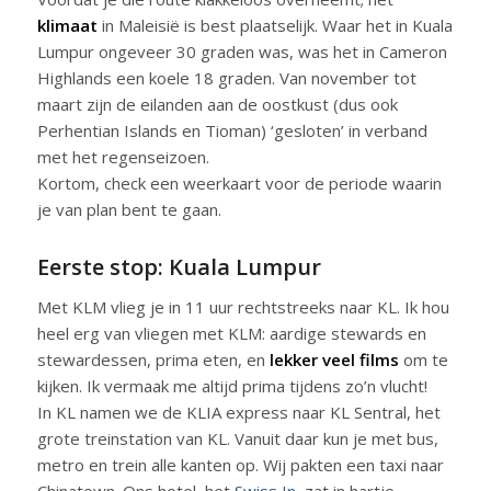
klimaat
in Maleisië is best plaatselijk. Waar het in Kuala
Lumpur ongeveer 30 graden was, was het in Cameron
Highlands een koele 18 graden. Van november tot
maart zijn de eilanden aan de oostkust (dus ook
Perhentian Islands en Tioman) ‘gesloten’ in verband
met het regenseizoen.
Kortom, check een weerkaart voor de periode waarin
je van plan bent te gaan.
Eerste stop: Kuala Lumpur
Met KLM vlieg je in 11 uur rechtstreeks naar KL. Ik hou
heel erg van vliegen met KLM: aardige stewards en
stewardessen, prima eten, en
lekker veel films
om te
kijken. Ik vermaak me altijd prima tijdens zo’n vlucht!
In KL namen we de KLIA express naar KL Sentral, het
grote treinstation van KL. Vanuit daar kun je met bus,
metro en trein alle kanten op. Wij pakten een taxi naar
Chinatown. Ons hotel, het
Swiss In
, zat in hartje