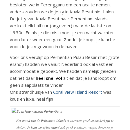
besloten we in Terengganu om een taxi te nemen,
anders zouden we de jetty in Kuala Besut niet halen.
De jetty van Kuala Besut naar Perhentian Islands
vertrekt elk half uur (ongeveer) maar de laatste om
16.30u. En als je die mist moet je een nacht wachten
voordat er weer een gaat. Zonde! Je koopt je kaartje
voor de jetty gewoon in de haven.
Voor ons verblijf op Perhentian Pulau Besar (‘het grote
eiland’) hadden we vanuit Nederland ook al vast een
accommodatie geboekt. We hadden namelijk gelezen
dat het daar
heel snel vol
zit en dat je kans loopt om
geen slaapplaats te vinden.
Ons strandhuisje van
Coral View Island Resort
was
knus en luxe, heel fijn!
Het strand van de Perhentian Islands is uitermate geschikt om heel fijn te
chillen. Je kunt vanaf het strand ook goed snorkelen: vrijwel direct zie je