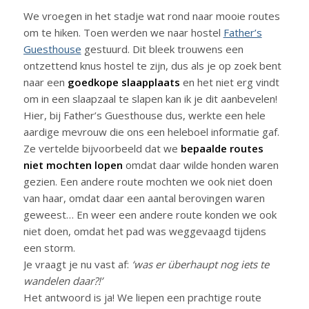
We vroegen in het stadje wat rond naar mooie routes
om te hiken. Toen werden we naar hostel
Father’s
Guesthouse
gestuurd. Dit bleek trouwens een
ontzettend knus hostel te zijn, dus als je op zoek bent
naar een
goedkope slaapplaats
en het niet erg vindt
om in een slaapzaal te slapen kan ik je dit aanbevelen!
Hier, bij Father’s Guesthouse dus, werkte een hele
aardige mevrouw die ons een heleboel informatie gaf.
Ze vertelde bijvoorbeeld dat we
bepaalde routes
niet mochten lopen
omdat daar wilde honden waren
gezien. Een andere route mochten we ook niet doen
van haar, omdat daar een aantal berovingen waren
geweest… En weer een andere route konden we ook
niet doen, omdat het pad was weggevaagd tijdens
een storm.
Je vraagt je nu vast af:
‘was er überhaupt nog iets te
wandelen daar?!’
Het antwoord is ja! We liepen een prachtige route