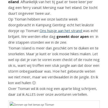
eiland
. Afhankelijk van het tij gaat er twee keer per
dag een ferry vanuit Mersing naar het eiland. De tocht
duurt ongeveer twee uur.
Op Tioman hebben we onze laatste week
doorgebracht in Kampung Genting: echt het leukste
dorpje op Tioman!
Ons huisje aan het strand
was echt
briljant. We werden elke dag
gewekt door apen
en in
drie stappen stonden we in de zee.
Tioman Island is meer dan geschikt om te duiken en te
snorkelen. Maar je kunt er ook mooie hikes maken. Let
wel op dat je van te voren even checkt of de route nog
ok is, want wij troffen een stuk jungle aan dat door een
storm onbegaanbaar was. Hoe het gebeurde weten
we niet meer, maar we verdwaalden in de jungle. En ik
kon wel huilen 🙁
Over Tioman wil ik ook nog een aparte blog schrijven,
daar zal ik ALLES over onze avonturen vertellen.