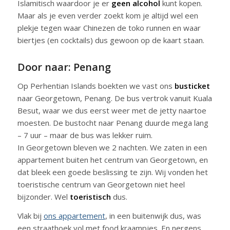
Islamitisch waardoor je er
geen alcohol
kunt kopen.
Maar als je even verder zoekt kom je altijd wel een
plekje tegen waar Chinezen de toko runnen en waar
biertjes (en cocktails) dus gewoon op de kaart staan.
Door naar: Penang
Op Perhentian Islands boekten we vast ons
busticket
naar Georgetown, Penang. De bus vertrok vanuit Kuala
Besut, waar we dus eerst weer met de jetty naartoe
moesten. De bustocht naar Penang duurde mega lang
– 7 uur – maar de bus was lekker ruim.
In Georgetown bleven we 2 nachten. We zaten in een
appartement buiten het centrum van Georgetown, en
dat bleek een goede beslissing te zijn. Wij vonden het
toeristische centrum van Georgetown niet heel
bijzonder. Wel
toeristisch
dus.
Vlak bij
ons appartement
, in een buitenwijk dus, was
een straathoek vol met food kraampjes. En nergens