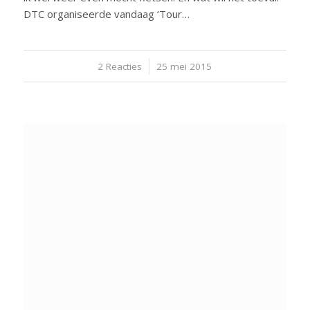
DTC organiseerde vandaag ‘Tour…
2 Reacties
/
25 mei 2015