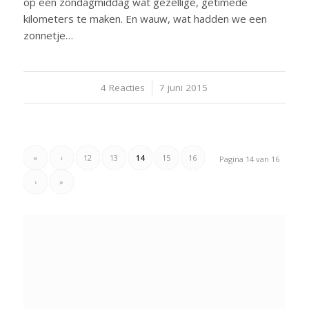
op een zondagmiddag wat gezellige, getimede
kilometers te maken. En wauw, wat hadden we een
zonnetje…
4 Reacties
/
7 juni 2015
«
‹
12
13
14
15
16
Pagina 14 van 16
›
»