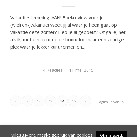
Vakantiestemming: AAN! Boekreview voor je
(wielren-)vakantie! Weet jij al waar je heen gaat op
vakantie deze zomer? Heb je al geboekt? Of ga je, net
als ik, met een tent op de bonnefooi naar een zonnige
plek waar je lekker kunt rennen en…
4 Reacties
/
11 mei 2015
«
‹
12
13
14
15
›
Pagina 14 van 15
Miles&More maakt gebruik van cookies.
Oké is goed.