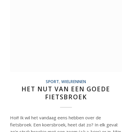
SPORT
,
WIELRENNEN
HET NUT VAN EEN GOEDE
FIETSBROEK
Hoi!! Ik wil het vandaag eens hebben over de
fietsbroek. Een koersbroek, heet dat zo? In elk geval:
zo’n strak broekje met een zeem (a.k.a. luier) er in. Mijn