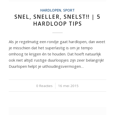
HARDLOPEN
,
SPORT
SNEL, SNELLER, SNELST!! | 5
HARDLOOP TIPS
Als je regelmatig een rondje gaat hardlopen, dan weet
je misschien dat het superlastig is om je tempo
omhoog te krijgen én te houden. Dat hoeft natuurlijk
ook niet altijd: rustige duurloopjes zijn zeer belangrijk!
Duurlopen helpt je uithoudingsvermogen…
0 Reacties
/
16 mei 2015