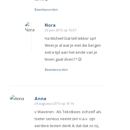
Beantwoorden
Nora
25 juni 2015 op 10:07
zegt:
Ha Michiel! Dat telt lekker op!!
Weet je al wat je met die bergen
extra tijd aan het einde van je
leven gaat doen?? 😉
Beantwoorden
Anna
24 augustus 2015 op 10:16
zegt:
v Waveren : Als Tekstkees zichzelf als
tseter serieus neemt (en n.a.v. zijn
eerdere testen denk ik dat dat zo is),