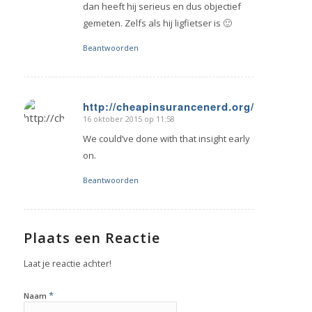
dan heeft hij serieus en dus objectief
gemeten. Zelfs als hij ligfietser is 🙂
Beantwoorden
http://cheapinsurancenerd.org/discounta
16 oktober 2015 op 11:58
zegt:
We could’ve done with that insight early
on.
Beantwoorden
Plaats een Reactie
Laat je reactie achter!
*
Naam