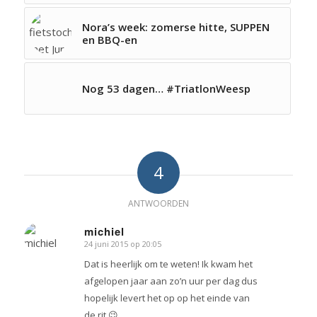
Nora’s week: zomerse hitte, SUPPEN
en BBQ-en
Nog 53 dagen… #TriatlonWeesp
4
ANTWOORDEN
michiel
24 juni 2015 op 20:05
zegt:
Dat is heerlijk om te weten! Ik kwam het
afgelopen jaar aan zo’n uur per dag dus
hopelijk levert het op op het einde van
de rit 😉