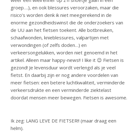
weer een wielrenner op z’n snoetje gaan in een
groep….), en ook blessures veroorzaken, maar die
risico’s worden denk ik niet meegerekend in de
enorme gezondheidswinst die de onderzoekers van
de UU aan het fietsen toekent. Alle botbreuken,
schaafwonden, knieblessures, valpartijen met
verwondingen (of zelfs doden…) en
verkeersongelukken, worden niet genoemd in het
artikel. Alleen maar happy-news!! I like it 😉 Fietsen is
gezond! Je levensduur wordt verlengd als je veel
fietst. En daarbij zijn er nog andere voordelen van
meer fietsen: een betere luchtkwaliteit, verminderde
verkeersdrukte en een verminderde ziektelast
doordat mensen meer bewegen. Fietsen is awesome.
Ik zeg: LANG LEVE DE FIETSER!! (maar draag een
helm).