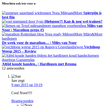
Misschien ook iets voor u
Spierpijn is
best fijn
Hielspoor?! Kan ik nog wel trainen?
Miles van
Noor | Marathon preps #5
De week voor de marathon… | Miles van Noor
Vechtloop
Weesp 2015 – Review
Altijd koude handen.. | Hardlopen met Reuma
12
antwoorden
San
zegt:
9 mei 2015 op 19:19
Cool Noor!!!!
Beantwoorden