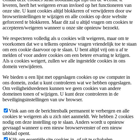
leveren, heeft het weigeren ervan invloed op het functioneren van
onze site. U kunt cookies altijd blokkeren of verwijderen door uw
browserinstellingen te wijzigen en alle cookies op deze website
geforceerd te blokkeren. Maar dit zal u altijd vragen om cookies te
accepteren/weigeren wanneer u onze site opnieuw bezoekt.
We respecteren volledig als u cookies wilt weigeren, maar om te
voorkomen dat we u telkens opnieuw vragen vriendelijk toe te staan
om een cookie daarvoor op te slaan. U bent altijd vrij om u af te
melden of voor andere cookies om een betere ervaring te krijgen.
Als u cookies weigert, zullen we alle ingestelde cookies in ons
domein verwijderen.
We bieden u een lijst met opgeslagen cookies op uw computer in
ons domein, zodat u kunt controleren wat we hebben opgeslagen.
Om veiligheidsredenen kunnen we geen cookies van andere
domeinen tonen of wijzigen. U kunt deze controleren in de
beveiligingsinstellingen van uw browser.
Vink aan om de berichtenbalk permanent te verbergen en alle
cookies te weigeren als u zich niet aanmeldt. We hebben 2 cookies
nodig om deze instelling op te slaan. Anders wordt u opnieuw
gevraagd wanneer u een nieuw browservenster of een nieuw
tabblad opent.
Klik om essentiële site cookies in- of uit te schakelen.