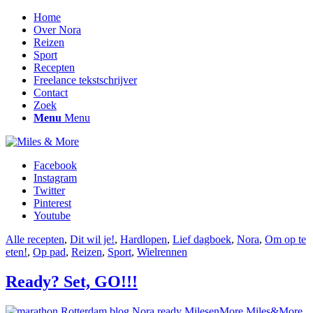
Home
Over Nora
Reizen
Sport
Recepten
Freelance tekstschrijver
Contact
Zoek
Menu
Menu
Facebook
Instagram
Twitter
Pinterest
Youtube
Alle recepten
,
Dit wil je!
,
Hardlopen
,
Lief dagboek
,
Nora
,
Om op te
eten!
,
Op pad
,
Reizen
,
Sport
,
Wielrennen
Ready? Set, GO!!!