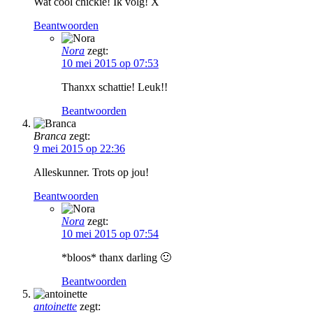
Wat cool chickie! Ik volg! X
Beantwoorden
Nora
zegt:
10 mei 2015 op 07:53
Thanxx schattie! Leuk!!
Beantwoorden
Branca
zegt:
9 mei 2015 op 22:36
Alleskunner. Trots op jou!
Beantwoorden
Nora
zegt:
10 mei 2015 op 07:54
*bloos* thanx darling 🙂
Beantwoorden
antoinette
zegt: