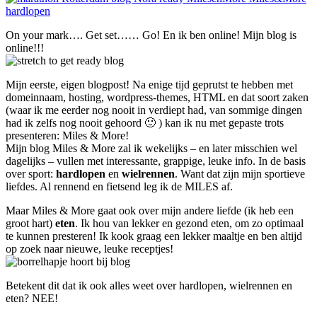
On your mark…. Get set…… Go! En ik ben online! Mijn blog is
online!!!
Mijn eerste, eigen blogpost! Na enige tijd geprutst te hebben met
domeinnaam, hosting, wordpress-themes, HTML en dat soort zaken
(waar ik me eerder nog nooit in verdiept had, van sommige dingen
had ik zelfs nog nooit gehoord 🙂 ) kan ik nu met gepaste trots
presenteren: Miles & More!
Mijn blog Miles & More zal ik wekelijks – en later misschien wel
dagelijks – vullen met interessante, grappige, leuke info. In de basis
over sport:
hardlopen
en
wielrennen
. Want dat zijn mijn sportieve
liefdes. Al rennend en fietsend leg ik de MILES af.
Maar Miles & More gaat ook over mijn andere liefde (ik heb een
groot hart)
eten
. Ik hou van lekker en gezond eten, om zo optimaal
te kunnen presteren! Ik kook graag een lekker maaltje en ben altijd
op zoek naar nieuwe, leuke receptjes!
Betekent dit dat ik ook alles weet over hardlopen, wielrennen en
eten? NEE!