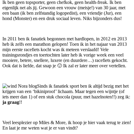
Ik ben geen topsporter, geen chefkok, geen health-freak. Ik ben
eigenlijk net als jij. Gewoon een vrouw (meisje!) van 30 jaar, met
een baan (ik ben zelfstandig logopedist), een vriendje (Jur), een
hond (Monster) en een druk sociaal leven. Niks bijzonders dus!
In 2011 ben ik fanatiek begonnen met hardlopen, in 2012 en 2013
heb ik zelfs een marathon gelopen! Toen ik in het najaar van 2013
mijn eerste racefiets kocht was ik meteen verslaafd! Vele
trainingsrondjes en toertochten later heb ik vorige week een veel
mooiere, betere, snellere, luxere (en duurdere…) racefiets gekocht.
Ook dat is liefde, dat snap je 🙂 Ik zal er later meer over vertellen.
Sinds ik fanatiek sport ben ik altijd bezig met het
krijgen van een ‘bikiniproof’ lichaam. Maar tegen een wijntje (of
iets meer dan 1) of een stuk chocola (puur, met hazelnoten!!) zeg ik:
ja graag
!!
Veel leesplezier op Miles & More, ik hoop je hier vaak terug te zien!
En laat je me weten wat je er van vindt?