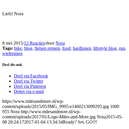
Liefs! Nora
8 mei 2015
/
12 Reacties
/
door
Nora
Tags:
bike
,
blog
,
fietsen rennen
,
food
,
hardlopen
,
lifestyle blog
,
run
,
wielrennen
Deel dit stuk
Deel via Facebook
Deel via Twitter
Deel via Pinterest
Delen via e-mail
https://www.milesandmore.nl/wp-
content/uploads/2015/05/IMG_9905-e1460213099295.jpg
1000
955
Nora
http://www.milesandmore.nl/wp-
content/uploads/2017/01/Logo-Miles-and-More.jpg
Nora
2015-05-
08 20:24:17
2017-01-04 13:34:34
Ready? Set, GO!!!