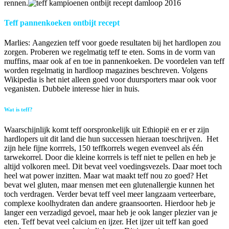
rennen.
Teff pannenkoeken ontbijt recept
Marlies: Aangezien teff voor goede resultaten bij het hardlopen zou
zorgen. Proberen we regelmatig teff te eten. Soms in de vorm van
muffins, maar ook af en toe in pannenkoeken. De voordelen van teff
worden regelmatig in hardloop magazines beschreven. Volgens
Wikipedia is het niet alleen goed voor duursporters maar ook voor
veganisten. Dubbele interesse hier in huis.
Wat is teff?
Waarschijnlijk komt teff oorspronkelijk uit Ethiopië en er er zijn
hardlopers uit dit land die hun successen hieraan toeschrijven.
Het
zijn hele fijne korrrels, 150 teffkorrels wegen evenveel als één
tarwekorrel. Door die kleine korrrels is teff niet te pellen en heb je
altijd volkoren meel. Dit bevat veel voedingsvezels. Daar moet toch
heel wat power inzitten. Maar wat maakt teff nou zo goed? Het
bevat wel gluten, maar mensen met een glutenallergie kunnen het
toch verdragen. Verder bevat teff veel meer langzaam verteerbare,
complexe koolhydraten dan andere graansoorten. Hierdoor heb je
langer een verzadigd gevoel, maar heb je ook langer plezier van je
eten. Teff bevat veel calcium en ijzer. Het ijzer uit teff kan goed