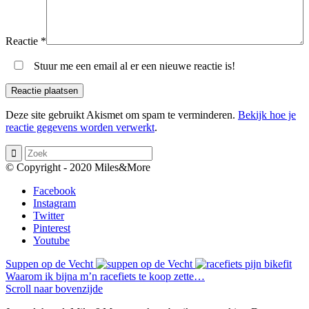
Reactie
*
Stuur me een email al er een nieuwe reactie is!
Deze site gebruikt Akismet om spam te verminderen.
Bekijk hoe je
reactie gegevens worden verwerkt
.
© Copyright - 2020 Miles&More
Facebook
Instagram
Twitter
Pinterest
Youtube
Suppen op de Vecht
Waarom ik bijna m’n racefiets te koop zette…
Scroll naar bovenzijde