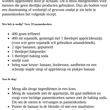
worden opgenomen door je lichaam. Dit is mooi meegenomen voor
mensen die geen dierlijke producten gebruiken. Dus als bodem voor
een duurtraining of wedstrijd of gewoon omdat je zin hebt in
pannenkoeken het volgende recept.
Wat heb je nodig? Voor 10 pannenkoeken
400 gram teffmeel
400 ml sojamelk, gemengd met 1 theelepel appelciderazijn
(voor wie geen sojamelk wil gebruiken amandelmelk)
2 rijpe bananen, gepureerd
1 theelepel bakpoeder
1 theelepel baking soda
snufje zout
beleg naar keuze: banaan, bosbessen, aardbeien en een
scheutje maple sirup of appelstroop en plakjes banaan
Aan de slag!
Meng alle droge ingrediënten in een kom.
Meng de sojamelk met de appelazijn, dit gaat indikken en
zorgt voor luchtige pannenkoeken samen met de baking soda.
Dit om de eieren te vervangen in pannenkoeken.
Pureer de banaan in de blender of met een staafmixer.