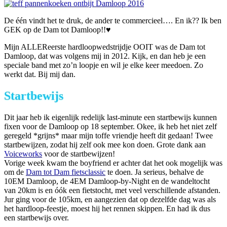
De één vindt het te druk, de ander te commercieel…. En ik?? Ik ben
GEK op de Dam tot Damloop!!♥
Mijn ALLEReerste hardloopwedstrijdje OOIT was de Dam tot
Damloop, dat was volgens mij in 2012. Kijk, en dan heb je een
speciale band met zo’n loopje en wil je elke keer meedoen. Zo
werkt dat. Bij mij dan.
Startbewijs
Dit jaar heb ik eigenlijk redelijk last-minute een startbewijs kunnen
fixen voor de Damloop op 18 september. Okee, ik heb het niet zelf
geregeld *grijns* maar mijn toffe vriendje heeft dit gedaan! Twee
startbewijzen, zodat hij zelf ook mee kon doen. Grote dank aan
Voiceworks
voor de startbewijzen!
Vorige week kwam the boyfriend er achter dat het ook mogelijk was
om de
Dam tot Dam fietsclassic
te doen. Ja serieus, behalve de
10EM Damloop, de 4EM Damloop-by-Night en de wandeltocht
van 20km is en óók een fietstocht, met veel verschillende afstanden.
Jur ging voor de 105km, en aangezien dat op dezelfde dag was als
het hardloop-feestje, moest hij het rennen skippen. En had ik dus
een startbewijs over.