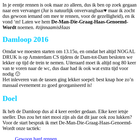
In je eentje rennen is ook maar zo alleen, dus ik ben op zoek gegaan
naar een vervanger (Jur is natuurlijk onvervangbaar♥ maar ik zocht
dus gewoon iemand om mee te rennen, voor de gezelligheid), en ik
vond ‘m! Laten we hem
De-Man-Die-Graag-Haas-Genoemd-
Wordt
noemen.
#zijnnaamisHaas
Damloop 2016
Omdat we moesten starten om 13.15u, en omdat het altijd NOGAL
DRUK is op Amsterdam CS tijdens de Dam-tot-Dam besloten we
lekker op tijd de trein te nemen. Uiteraard moet ik altijd nog 80 keer
van te voren naar de wc, dus daar had ik ook wat extra tijd voor
nodig 🙂
Het inleveren van de tassen ging lekker soepel: best knap hoe zo’n
massaal evenement zo goed georganiseerd is!
Doel
Ik heb de Damloop dus al 4 keer eerder gedaan. Elke keer ietsje
sneller. Dus zou het niet mooi zijn als dat dit jaar ook zou lukken?
Voor de start besprak ik met De-Man-Die-Graag-Haas-Genoemd-
Wordt onze tactiek:
Gewoon hard rennen.