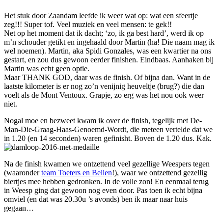
Het stuk door Zaandam leefde ik weer wat op: wat een sfeertje
zeg!!! Super tof. Veel muziek en veel mensen: te gek!!
Net op het moment dat ik dacht; ‘zo, ik ga best hard’, werd ik op
m’n schouder getikt en ingehaald door Martin (ha! Die naam mag ik
wel noemen). Martin, aka Spidi Gonzales, was een kwartier na ons
gestart, en zou dus gewoon eerder finishen. Eindbaas. Aanhaken bij
Martin was echt geen optie.
Maar THANK GOD, daar was de finish. Of bijna dan. Want in de
laatste kilometer is er nog zo’n venijnig heuveltje (brug?) die dan
voelt als de Mont Ventoux. Grapje, zo erg was het nou ook weer
niet.
Nogal moe en bezweet kwam ik over de finish, tegelijk met De-
Man-Die-Graag-Haas-Genoemd-Wordt, die meteen vertelde dat we
in 1.20 (en 14 seconden) waren gefinisht. Boven de 1.20 dus. Kak.
Na de finish kwamen we ontzettend veel gezellige Weespers tegen
(waaronder
team Toeters en Bellen
!), waar we ontzettend gezellig
biertjes mee hebben gedronken. In de volle zon!
En eenmaal terug
in Weesp ging dat gewoon nog even door. Pas toen ik echt bijna
omviel (en dat was 20.30u ’s avonds) ben ik maar naar huis
gegaan…