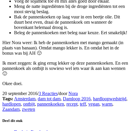
Voeg de sojamelk toe en mix alles goed door elkaar.
Meng de natte ingrediënten bij de droge ingrediënten tot een
mooi stevig beslag.
Bak de pannenkoeken op laag vuur in een beetje olie. Dit
duurt best even, draai de pannenkoek om wanneer de
bovenkant helemaal droog is.
Beleg de pannenkoeken met beleg naar keuze. Eet smakelijk!
Hier Nora weer: Ik heb de pannenkoeken met mango gemaakt (in
plaats van banaan). Omdat mango lekker is. En omdat het in de
bonus was bij AH 🙂
Ik moet zeggen: ik ging errug lekker op deze pannenkoeken. En een
pannenkoek als ontbijt is sowieso wel iets waar ik aan kan wennen
🙂
Okee doei.
20 september 2016
/
3 Reacties
/
door
Nora
Tags:
Amsterdam
,
dam tot dam
,
Damloop 2016
,
hardloopwedstrijd
,
hardlopen
,
ontbijt
,
pannenkoeken
,
recept
,
teff
,
vegan
,
warm
,
Zaandam
,
zweten
Deel dit stuk