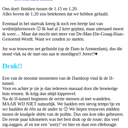
Ons doel: finishen tussen de 1.15 en 1.20.
Alles boven de 1.20 zou betekenen dat we hebben gefaald.
Eenmaal in het startvak kreeg ik toch een beetje last van
wedstrijdzenuwen 🙁 Ik had al 2 keer geplast, maar uiteraard moest
ik weer… Maar dat mocht niet meer van De-Man-Die-Graag-Haas-
Genoemd-Wordt. Want we zouden zo starten.
Jur was trouwens net gefinisht (op de Dam in Amsterdam), dus die
stond vlak na de start ons aan te moedigen!! Jeeee!!♥
Druk!!
Een van de mooiste momenten van de Damloop vind ik de IJ-
tunnel.
Voor en achter je zie je dan iedereen massaal door die broeierige
buis rennen. Ik krijg dan altijd kippenvel.
Na de IJ-tunnel beginnen de eerste mensen al met wandelen.
MAAR WIJ NIET natuurlijk. We hadden een stevig tempo’tje en
we haalden de één na de ander in 🙂 We liepen trouwens midden
tussen de knalgele shirts van de politie. Dus ons kon niks gebeuren.
De eerste paar kilometers was het best druk op de route: dus veel
zig-zaggen, af en toe een ‘sorry!’ en hier en daar een elleboogje.