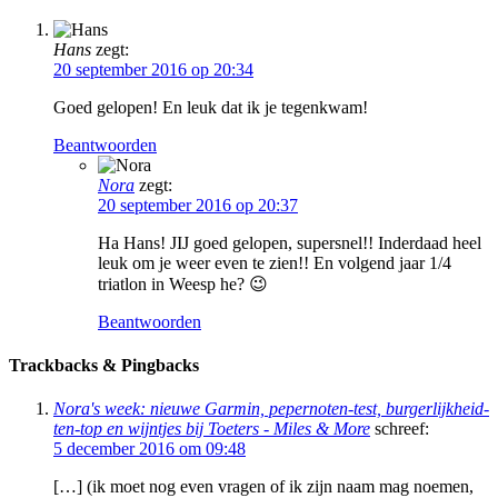
Hans
zegt:
20 september 2016 op 20:34
Goed gelopen! En leuk dat ik je tegenkwam!
Beantwoorden
Nora
zegt:
20 september 2016 op 20:37
Ha Hans! JIJ goed gelopen, supersnel!! Inderdaad heel
leuk om je weer even te zien!! En volgend jaar 1/4
triatlon in Weesp he? 😉
Beantwoorden
Trackbacks & Pingbacks
Nora's week: nieuwe Garmin, pepernoten-test, burgerlijkheid-
ten-top en wijntjes bij Toeters - Miles & More
schreef:
5 december 2016 om 09:48
[…] (ik moet nog even vragen of ik zijn naam mag noemen,