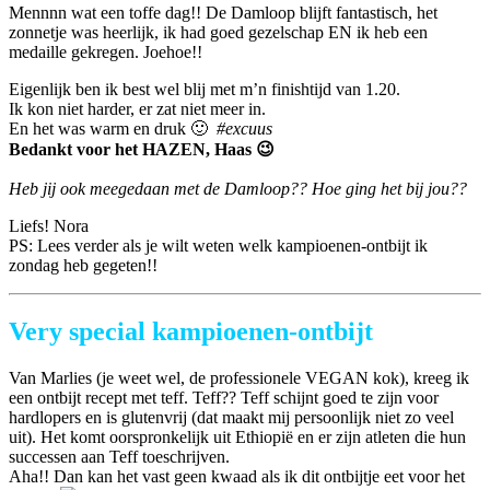
Mennnn wat een toffe dag!! De Damloop blijft fantastisch, het
zonnetje was heerlijk, ik had goed gezelschap EN ik heb een
medaille gekregen. Joehoe!!
Eigenlijk ben ik best wel blij met m’n finishtijd van 1.20.
Ik kon niet harder, er zat niet meer in.
En het was warm en druk 🙂
#excuus
Bedankt voor het HAZEN, Haas 😉
Heb jij ook meegedaan met de Damloop?? Hoe ging het bij jou??
Liefs! Nora
PS: Lees verder als je wilt weten welk kampioenen-ontbijt ik
zondag heb gegeten!!
Very special kampioenen-ontbijt
Van Marlies (je weet wel, de professionele VEGAN kok), kreeg ik
een ontbijt recept met teff. Teff??
Teff schijnt goed te zijn voor
hardlopers en is glutenvrij (dat maakt mij persoonlijk niet zo veel
uit). Het komt oorspronkelijk uit Ethiopië en er zijn atleten die hun
successen aan Teff toeschrijven.
Aha!! Dan kan het vast geen kwaad als ik dit ontbijtje eet voor het