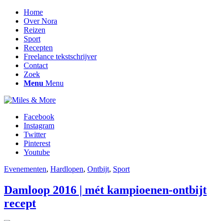
Home
Over Nora
Reizen
Sport
Recepten
Freelance tekstschrijver
Contact
Zoek
Menu
Menu
Facebook
Instagram
Twitter
Pinterest
Youtube
Evenementen
,
Hardlopen
,
Ontbijt
,
Sport
Damloop 2016 | mét kampioenen-ontbijt
recept