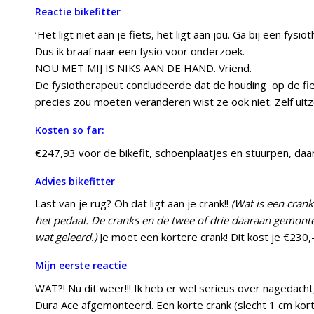
Reactie bikefitter
‘Het ligt niet aan je fiets, het ligt aan jou. Ga bij een fys
Dus ik braaf naar een fysio voor onderzoek.
NOU MET MIJ IS NIKS AAN DE HAND. Vriend.
De fysiotherapeut concludeerde dat de houding op de fie
precies zou moeten veranderen wist ze ook niet. Zelf uit
Kosten so far:
€247,93 voor de bikefit, schoenplaatjes en stuurpen, daa
Advies bikefitter
Last van je rug? Oh dat ligt aan je crank!!
(Wat is een crank
het pedaal. De cranks en de twee of drie daaraan gemont
wat geleerd.)
Je moet een kortere crank! Dit kost je €230,-
Mijn eerste reactie
WAT?! Nu dit weer!!! Ik heb er wel serieus over nagedacht,
Dura Ace afgemonteerd. Een korte crank (slecht 1 cm korter