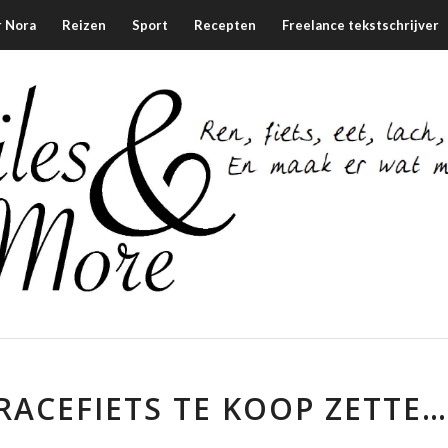
 Nora
Reizen
Sport
Recepten
Freelance tekstschrijver
RACEFIETS TE KOOP ZETTE