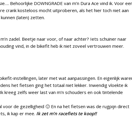
sie…. Behoorlijke DOWNGRADE van m’n Dura Ace vind ik. Voor ee
ere crank kosteloos mocht uitproberen, als het hier toch niet aan
 kunnen (laten) zetten.
’n zadel. Beetje naar voor, of naar achter? Iets schuiner naar
shouding vind, in de bikefit heb ik niet zoveel vertrouwen meer.
ikefit-instellingen, later met wat aanpassingen. En eigenlijk ware
ijdens het fietsen ging het totaal niet lekker. Inwendig vloekte ik
 Ik kreeg zelfs weer last van m’n schouders en ook tintelende
val voor de gezelligheid 🙂 En na het fietsen was de rugpijn direct
ts, ik kap er mee.
Ik zet m’n racefiets te koop!!