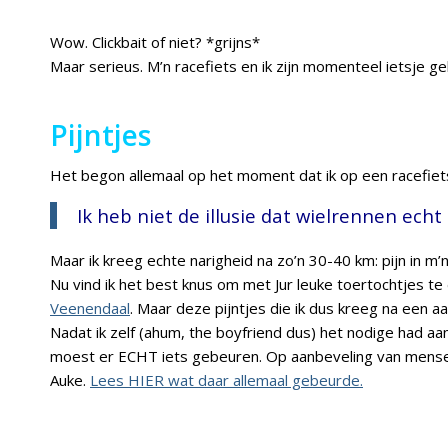
Wow. Clickbait of niet? *grijns*
Maar serieus. M’n racefiets en ik zijn momenteel ietsje geb
Pijntjes
Het begon allemaal op het moment dat ik op een racefiets
Ik heb niet de illusie dat wielrennen echt
Maar ik kreeg echte narigheid na zo’n 30-40 km: pijn in m’
Nu vind ik het best knus om met Jur leuke toertochtjes te
Veenendaal
. Maar deze pijntjes die ik dus kreeg na een a
Nadat ik zelf (ahum, the boyfriend dus) het nodige had aa
moest er ECHT iets gebeuren. Op aanbeveling van mensen
Auke.
Lees HIER wat daar allemaal gebeurde.