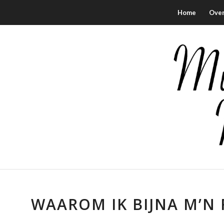
Home
Over
schreef:
schreef:
WAAROM IK BIJNA M’N 