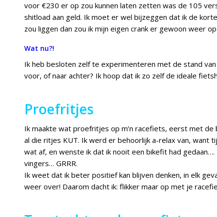
voor €230 er op zou kunnen laten zetten was de 105 ver
shitload aan geld. Ik moet er wel bijzeggen dat ik de kort
zou liggen dan zou ik mijn eigen crank er gewoon weer op
Wat nu?!
Ik heb besloten zelf te experimenteren met de stand van m
voor, of naar achter? Ik hoop dat ik zo zelf de ideale fiet
Proefritjes
Ik maakte wat proefritjes op m’n racefiets, eerst met de b
al die ritjes KUT. Ik werd er behoorlijk a-relax van, want t
wat af, en wenste ik dat ik nooit een bikefit had gedaan….
vingers… GRRR.
Ik weet dat ik beter positief kan blijven denken, in elk ge
weer over! Daarom dacht ik: flikker maar op met je racefie