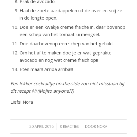
Prak de avocado.
Haal de zoete aardappelen uit de over en snij ze
in de lengte open.
Doe er een kwakje creme fraiche in, daar bovenop
een schep van het tomaat-ui mengsel.
Doe daarbovenop een schep van het gehakt.
Om het af te maken doe je er wat geprakte
avocado en nog wat creme fraich op!!
Eten maar!! Arriba arriba!!!
Een lekker cocktailtje on-the-side zou niet misstaan bij
dit recept 🙂 (Mojito anyone??)
Liefs! Nora
20 APRIL 2016
/
0 REACTIES
/
DOOR
NORA