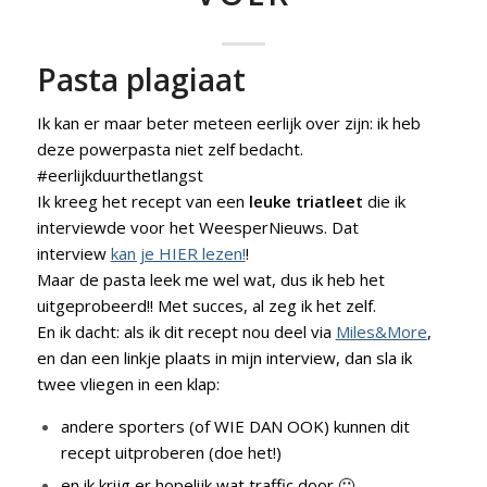
Pasta plagiaat
Ik kan er maar beter meteen eerlijk over zijn: ik heb
deze powerpasta niet zelf bedacht.
#eerlijkduurthetlangst
Ik kreeg het recept van een
leuke triatleet
die ik
interviewde voor het WeesperNieuws. Dat
interview
kan je HIER lezen!
!
Maar de pasta leek me wel wat, dus ik heb het
uitgeprobeerd!! Met succes, al zeg ik het zelf.
En ik dacht: als ik dit recept nou deel via
Miles&More
,
en dan een linkje plaats in mijn interview, dan sla ik
twee vliegen in een klap:
andere sporters (of WIE DAN OOK) kunnen dit
recept uitproberen (doe het!)
en ik krijg er hopelijk wat traffic door 🙂