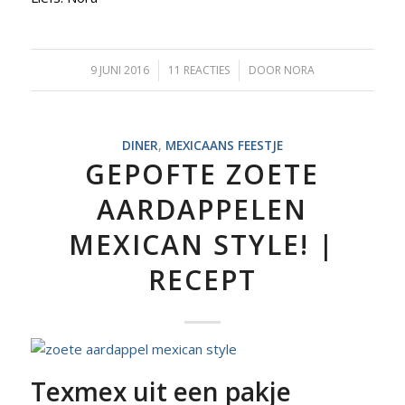
9 JUNI 2016
/
11 REACTIES
/
DOOR
NORA
DINER
,
MEXICAANS FEESTJE
GEPOFTE ZOETE
AARDAPPELEN
MEXICAN STYLE! |
RECEPT
Texmex uit een pakje