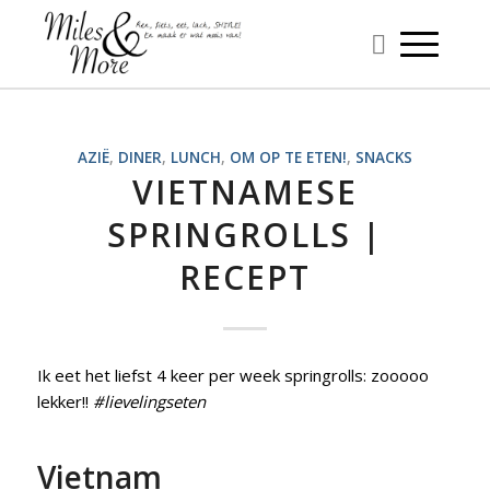
AZIË
,
DINER
,
LUNCH
,
OM OP TE ETEN!
,
SNACKS
VIETNAMESE
SPRINGROLLS |
RECEPT
Ik eet het liefst 4 keer per week springrolls: zooooo
lekker!!
#lievelingseten
Vietnam