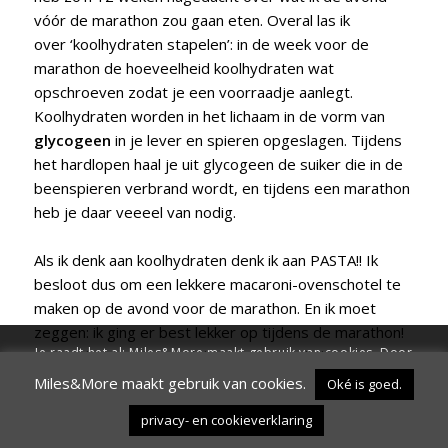
vóór de marathon zou gaan eten. Overal las ik
over ‘koolhydraten stapelen’: in de week voor de
marathon de hoeveelheid koolhydraten wat
opschroeven zodat je een voorraadje aanlegt.
Koolhydraten worden in het lichaam in de vorm van
glycogeen
in je lever en spieren opgeslagen. Tijdens
het hardlopen haal je uit glycogeen de suiker die in de
beenspieren verbrand wordt, en tijdens een marathon
heb je daar veeeel van nodig.
Als ik denk aan koolhydraten denk ik aan PASTA!! Ik
besloot dus om een lekkere macaroni-ovenschotel te
maken op de avond voor de marathon. En ik moet
zeggen: ik ging er best lekker op tijdens de marathon!
Je raadt het al: Miles&More maakt gebruik van cookies. Door
Ik ben de spreekwoordelijke
man met de hamer
niet
verder te surfen op de site ga je hiermee akkoord
tegengekomen onderweg. Wel een heleboel andere
Miles&More maakt gebruik van cookies.
Oké is goed.
mannen.
Oké is goed.
Wil ik niet.
Instellingen
privacy- en cookieverklaring