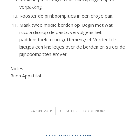
verpakking.
Rooster de pijnboompitjes in een droge pan.
Maak twee mooie borden op. Begin met wat
rucola daarop de pasta, vervolgens het
paddenstoelen courgettemengsel. Verdeel de
bietjes een knolletjes over de borden en strooi de
pijnboompitten erover.
Notes
Buon Appatito!
24 JUNI 2016
/
0 REACTIES
/
DOOR
NORA