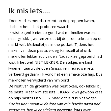
Ik mis iets….
Toen Marlies met dit recept op de proppen kwam,
dacht ik: het is het proberen waard!
Ik wist eigenlijk niet zo goed wat meiknollen waren,
maar gelukkig wisten ze dat bij de groentekraam op de
markt wel. Meiknolletjes in the pocket. Tijdens het
maken van deze pasta, vroeg ik mezelf al af of ik
meiknollen lekker zou vinden. Nadat ik ze geproefd had
wist ik het wel: NIET LEKKER. De stukjes meiknol
kwamen taai uit de oven (misschien heb ik wel iets
verkeerd gedaan?) ik vond het een smakeloze hap. Dus
meiknollen verwijderd van m’n bord.
De rest van de groenten was best okee, ook lekker bij
de pasta. Maar ik miste iets…. KAAS! Ik wil gewoon kaas
op mijn pasta!! En VLEES! Maar dat is dus niet vegan….
Confession: nadat ik de foto van m’n bordje pasta had
genomen, heb ik er stiekem
geraspte kaas
over