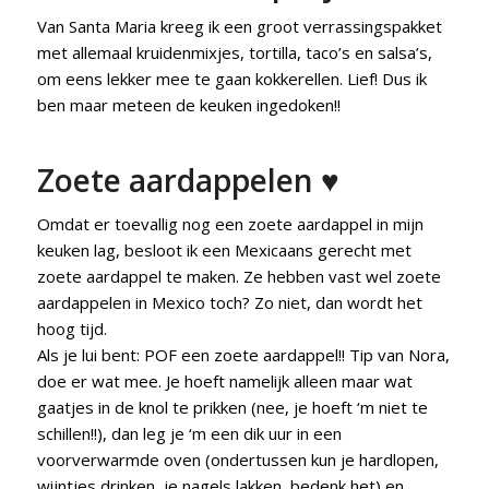
Van Santa Maria kreeg ik een groot verrassingspakket
met allemaal kruidenmixjes, tortilla, taco’s en salsa’s,
om eens lekker mee te gaan kokkerellen. Lief! Dus ik
ben maar meteen de keuken ingedoken!!
Zoete aardappelen ♥
Omdat er toevallig nog een zoete aardappel in mijn
keuken lag, besloot ik een Mexicaans gerecht met
zoete aardappel te maken. Ze hebben vast wel zoete
aardappelen in Mexico toch? Zo niet, dan wordt het
hoog tijd.
Als je lui bent: POF een zoete aardappel!! Tip van Nora,
doe er wat mee. Je hoeft namelijk alleen maar wat
gaatjes in de knol te prikken (nee, je hoeft ‘m niet te
schillen!!), dan leg je ‘m een dik uur in een
voorverwarmde oven (ondertussen kun je hardlopen,
wijntjes drinken, je nagels lakken, bedenk het) en