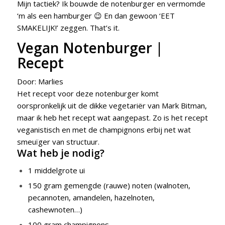
Mijn tactiek? Ik bouwde de notenburger en vermomde
‘m als een hamburger 😉 En dan gewoon ‘EET
SMAKELIJK!’ zeggen. That’s it.
Vegan Notenburger |
Recept
Door:
Marlies
Het recept voor deze notenburger komt
oorspronkelijk uit de dikke vegetariër van Mark Bitman,
maar ik heb het recept wat aangepast. Zo is het recept
veganistisch en met de champignons erbij net wat
smeuïger van structuur.
Wat heb je nodig?
1 middelgrote ui
150 gram gemengde (rauwe) noten (walnoten,
pecannoten, amandelen, hazelnoten,
cashewnoten…)
100 gram champignons