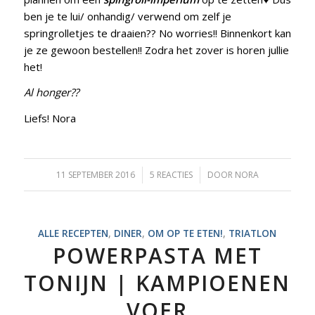
ben je te lui/ onhandig/ verwend om zelf je
springrolletjes te draaien?? No worries!! Binnenkort kan
je ze gewoon bestellen!! Zodra het zover is horen jullie
het!
Al honger??
Liefs! Nora
11 SEPTEMBER 2016
/
5 REACTIES
/
DOOR
NORA
ALLE RECEPTEN
,
DINER
,
OM OP TE ETEN!
,
TRIATLON
POWERPASTA MET
TONIJN | KAMPIOENEN
VOER