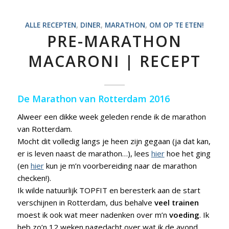
ALLE RECEPTEN
,
DINER
,
MARATHON
,
OM OP TE ETEN!
PRE-MARATHON
MACARONI | RECEPT
De Marathon van Rotterdam 2016
Alweer een dikke week geleden rende ik de marathon
van Rotterdam.
Mocht dit volledig langs je heen zijn gegaan (ja dat kan,
er is leven naast de marathon…), lees
hier
hoe het ging
(en
hier
kun je m’n voorbereiding naar de marathon
checken!).
Ik wilde natuurlijk TOPFIT en beresterk aan de start
verschijnen in Rotterdam, dus behalve
veel trainen
moest ik ook wat meer nadenken over m’n
voeding
. Ik
heb zo’n 12 weken nagedacht over wat ik de avond