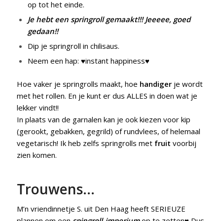
op tot het einde.
Je hebt een springroll gemaakt!!! Jeeeee, goed
gedaan!!
Dip je springroll in chilisaus.
Neem een hap: ♥instant happiness♥
Hoe vaker je springrolls maakt, hoe
handiger
je wordt
met het rollen. En je kunt er dus ALLES in doen wat je
lekker vindt!!
In plaats van de garnalen kan je ook kiezen voor kip
(gerookt, gebakken, gegrild) of rundvlees, of helemaal
vegetarisch! Ik heb zelfs springrolls met
fruit
voorbij
zien komen.
Trouwens…
M’n vriendinnetje S. uit Den Haag heeft SERIEUZE
plannen om een
spingroll-imperium
op te zetten♥ Dus