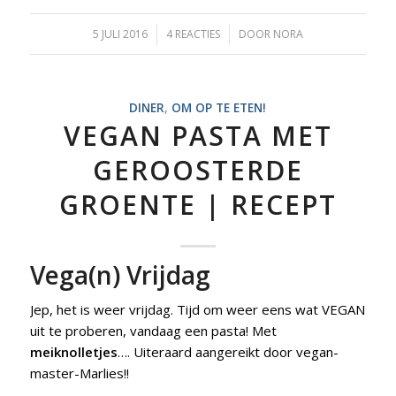
5 JULI 2016
/
4 REACTIES
/
DOOR
NORA
DINER
,
OM OP TE ETEN!
VEGAN PASTA MET
GEROOSTERDE
GROENTE | RECEPT
Vega(n) Vrijdag
Jep, het is weer vrijdag. Tijd om weer eens wat VEGAN
uit te proberen, vandaag een pasta! Met
meiknolletjes
…. Uiteraard aangereikt door vegan-
master-Marlies!!