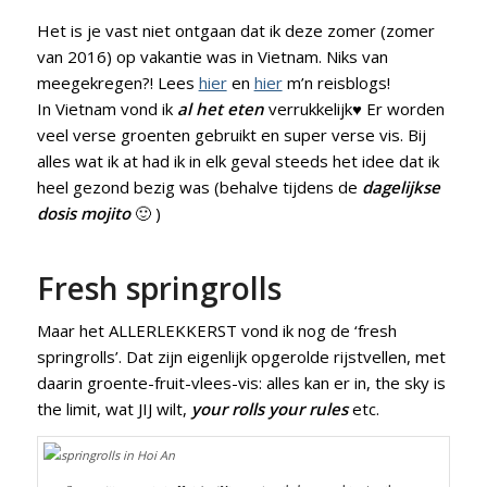
Het is je vast niet ontgaan dat ik deze zomer (zomer
van 2016) op vakantie was in Vietnam. Niks van
meegekregen?! Lees
hier
en
hier
m’n reisblogs!
In Vietnam vond ik
al het eten
verrukkelijk♥ Er worden
veel verse groenten gebruikt en super verse vis. Bij
alles wat ik at had ik in elk geval steeds het idee dat ik
heel gezond bezig was (behalve tijdens de
dagelijkse
dosis mojito
🙂 )
Fresh springrolls
Maar het ALLERLEKKERST vond ik nog de ‘fresh
springrolls’. Dat zijn eigenlijk opgerolde rijstvellen, met
daarin groente-fruit-vlees-vis: alles kan er in, the sky is
the limit, wat JIJ wilt,
your rolls your rules
etc.