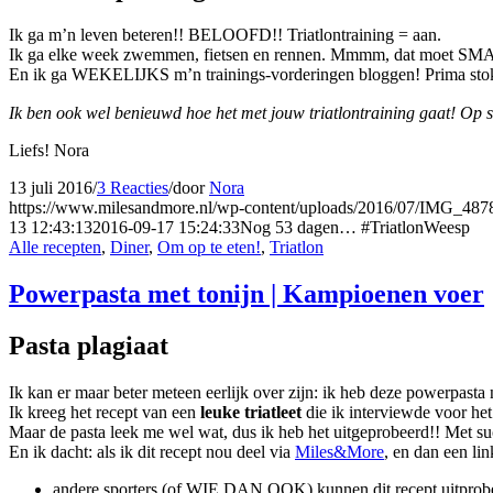
Ik ga m’n leven beteren!! BELOOFD!! Triatlontraining = aan.
Ik ga elke week zwemmen, fietsen en rennen. Mmmm, dat moet SMART.
En ik ga WEKELIJKS m’n trainings-vorderingen bloggen! Prima stok 
Ik ben ook wel benieuwd hoe het met jouw triatlontraining gaat! O
Liefs! Nora
13 juli 2016
/
3 Reacties
/
door
Nora
https://www.milesandmore.nl/wp-content/uploads/2016/07/IMG_48
13 12:43:13
2016-09-17 15:24:33
Nog 53 dagen… #TriatlonWeesp
Alle recepten
,
Diner
,
Om op te eten!
,
Triatlon
Powerpasta met tonijn | Kampioenen voer
Pasta plagiaat
Ik kan er maar beter meteen eerlijk over zijn: ik heb deze powerpasta n
Ik kreeg het recept van een
leuke triatleet
die ik interviewde voor h
Maar de pasta leek me wel wat, dus ik heb het uitgeprobeerd!! Met succ
En ik dacht: als ik dit recept nou deel via
Miles&More
, en dan een lin
andere sporters (of WIE DAN OOK) kunnen dit recept uitprobe