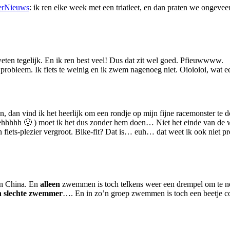
erNieuws
: ik ren elke week met een triatleet, en dan praten we ongevee
weten tegelijk. En ik ren best veel! Dus dat zit wel goed. Pfieuwwww.
obleem. Ik fiets te weinig en ik zwem nagenoeg niet. Oioioioi, wat ee
n, dan vind ik het heerlijk om een rondje op mijn fijne racemonster te d
(mehhhhh 🙁 ) moet ik het dus zonder hem doen… Niet het einde van de 
 fiets-plezier vergroot. Bike-fit? Dat is… euh… dat weet ik ook niet 
 in China. En
alleen
zwemmen is toch telkens weer een drempel om te n
h slechte zwemmer
…. En in zo’n groep zwemmen is toch een beetje co