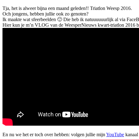
Tja, het is alweer bijna een maand geleden!! Triatlon Weesp 2016.
Och jongens, hebben jullie ook zo genoten?
Ik maakte wat sfeerbeelden 🙂 Die heb ik natuuuuuurlijk al via Fac
Hier kun je m’n VLOG van de WeesperNieuws kwart-triatlon 2016 b
En nu we het er toch over hebben: volgen jullie mijn
YouTube
kanaal