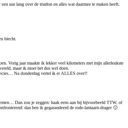
r een uur lang over de triatlon en alles wat daarmee te maken heeft.
n biecht.
oen. Vorig jaar maakte ik lekker veel kilometers met mijn allerleukste
wereld, maar ik moet het dus wel doen.
precies… Na donderdag vertel ik er ALLES over!!
emen… Dan zou je zeggen: haak eens aan bij bijvoorbeeld TTW, of
nfronterend: dan ben ik gegarandeerd de rode-lantaarn-drager 🙁