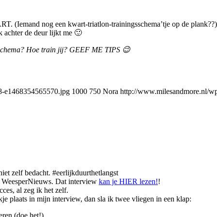
 (Iemand nog een kwart-triatlon-trainingsschema’tje op de plank??).
achter de deur lijkt me 🙂
p schema? Hoe train jij? GEEF ME TIPS 😉
78-e1468354565570.jpg
1000
750
Nora
http://www.milesandmore.nl/w
iet zelf bedacht. #eerlijkduurthetlangst
et WeesperNieuws. Dat interview
kan je HIER lezen!
!
es, al zeg ik het zelf.
kje plaats in mijn interview, dan sla ik twee vliegen in een klap:
ren (doe het!)