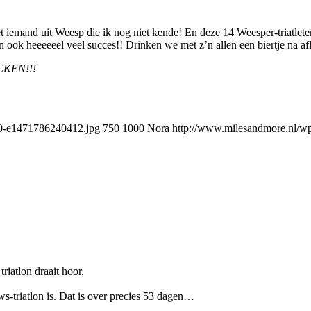
t iemand uit Weesp die ik nog niet kende! En deze 14 Weesper-triatlet
n ook heeeeeel veel succes!! Drinken we met z’n allen een biertje na a
OCKEN!!!
90-e1471786240412.jpg
750
1000
Nora
http://www.milesandmore.nl/w
triatlon draait hoor.
-triatlon is. Dat is over precies 53 dagen…