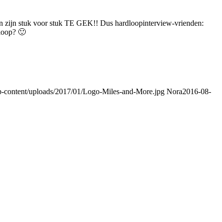
en zijn stuk voor stuk TE GEK!! Dus hardloopinterview-vrienden:
floop? 🙂
p-content/uploads/2017/01/Logo-Miles-and-More.jpg
Nora
2016-08-