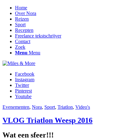
Home
Over Nora
Reizen
Sport
Recepten
Freelance tekstschrijver
Contact
Zoek
Menu
Menu
Facebook
Instagram
Twitter
Pinterest
Youtube
Evenementen
,
Nora
,
Sport
,
Triatlon
,
Video's
VLOG Triatlon Weesp 2016
Wat een sfeer!!!