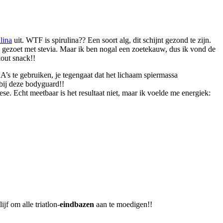
lina
uit. WTF is spirulina?? Een soort alg, dit schijnt gezond te zijn.
n gezoet met stevia. Maar ik ben nogal een zoetekauw, dus ik vond de
out snack!!
’s te gebruiken, je tegengaat dat het lichaam spiermassa
bij deze bodyguard!!
ese. Echt meetbaar is het resultaat niet, maar ik voelde me energiek:
f om alle triatlon-
eindbazen
aan te moedigen!!