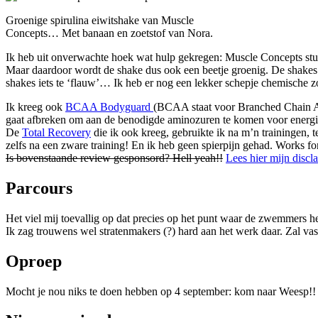
Groenige spirulina eiwitshake van Muscle
Concepts… Met banaan en zoetstof van Nora.
Ik heb uit onverwachte hoek wat hulp gekregen:
Muscle Concepts stu
Maar daardoor wordt de shake dus ook een beetje groenig. De shakes v
shakes iets te ‘flauw’… Ik heb er nog een lekker schepje chemische 
Ik kreeg ook
BCAA Bodyguard
(BCAA staat voor Branched Chain Ami
gaat afbreken om aan de benodigde aminozuren te komen voor energie.
De
Total Recovery
die ik ook kreeg, gebruikte ik na m’n trainingen, 
zelfs na een zware training! En ik heb geen spierpijn gehad. Works f
Is bovenstaande review gesponsord? Hell yeah!!
Lees hier mijn discl
Parcours
Het viel mij toevallig op dat precies op het punt waar de zwemmers h
Ik zag trouwens wel stratenmakers (?) hard aan het werk daar. Zal 
Oproep
Mocht je nou niks te doen hebben op 4 september: kom naar Weesp!! Zo