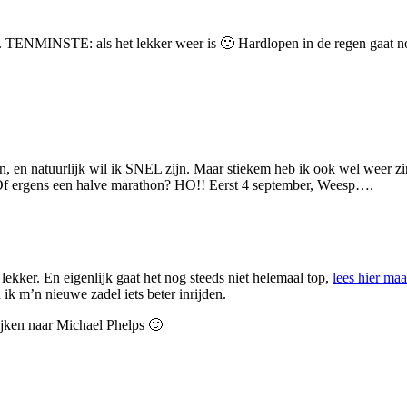
 TENMINSTE: als het lekker weer is 🙂 Hardlopen in de regen gaat nog w
on, en natuurlijk wil ik SNEL zijn. Maar stiekem heb ik ook wel weer zi
Of ergens een halve marathon? HO!! Eerst 4 september, Weesp….
 lekker. En eigenlijk gaat het nog steeds niet helemaal top,
lees hier ma
k m’n nieuwe zadel iets beter inrijden.
jken naar Michael Phelps 🙂