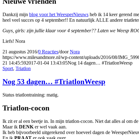
Nieuwe vrienden
Dankzij mijn
blog voor het WeesperNieuws
heb ik 14 keer gerend me
heel veel succes op 4 september!! En natuurlijk ALLE andere triatlete
Guys, girls: zijn jullie klaar voor 4 september?? Laten we Weesp R
Liefs! Nora
21 augustus 2016
/
0 Reacties
/
door
Nora
https://www.milesandmore.nl/wp-content/uploads/2016/08/IMG_59
21 14:45:59
2017-01-04 13:43:05
Nog 14 dagen… #TriatlonWeesp
Sport
,
Triatlon
Nog 53 dagen… #TriatlonWeesp
Status triatlontraining: matig.
Triatlon-cocon
Ik zit er al een beetje in. In mijn triatlon-cocon. Niet dat alles al om de 
Maar ik
DENK
er wel vaak aan.
Ik heb bijvoorbeeld uitgerekend over hoeveel dagen de WeesperNieuws
En ik
PRAAT
er ook vaak over.