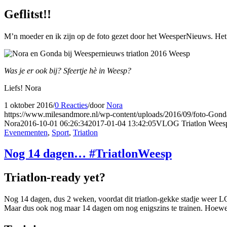
Geflitst!!
M’n moeder en ik zijn op de foto gezet door het WeesperNieuws. Het i
Was je er ook bij? Sfeertje hè in Weesp?
Liefs! Nora
1 oktober 2016
/
0 Reacties
/
door
Nora
https://www.milesandmore.nl/wp-content/uploads/2016/09/foto-Gon
Nora
2016-10-01 06:26:34
2017-01-04 13:42:05
VLOG Triatlon Wees
Evenementen
,
Sport
,
Triatlon
Nog 14 dagen… #TriatlonWeesp
Triatlon-ready yet?
Nog 14 dagen, dus 2 weken, voordat dit triatlon-gekke stadje weer LO
Maar dus ook nog maar 14 dagen om nog enigszins te trainen. Hoewe