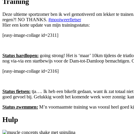
Training
Deze ultieme sportzomer ben ik wel gemotiveerd om lekker te trainen.
regen?! NO THANKS.
#mooiweerfietser
Hier een korte update van mijn trainingsstatus:
[easy-image-collage id=2311]
Status hardlopen:
going strong! Het is ‘maar’ 10km tijdens de triatl
nog via-via een startbewijs voor de Dam-tot-Damloop bemachtigen. 
[easy-image-collage id=2316]
Status fietsen:
tja…. Ik heb een bikefit gedaan, want ik zat totaal niet
goed gevoel bij. Gelukkig wordt het komende week weer zonnig: kan i
Status zwemmen:
M’n voornaamste training was vooral heel goed ki
Hulp