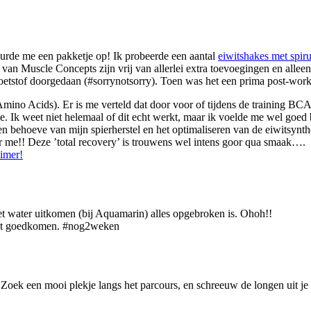
urde me een pakketje op! Ik probeerde een aantal
eiwitshakes met spiru
an Muscle Concepts zijn vrij van allerlei extra toevoegingen en allee
zoetstof doorgedaan (#sorrynotsorry). Toen was het een prima post-work
no Acids). Er is me verteld dat door voor of tijdens de training BCAA
 Ik weet niet helemaal of dit echt werkt, maar ik voelde me wel goed 
ten behoeve van mijn spierherstel en het optimaliseren van de eiwitsynth
or me!! Deze ’total recovery’ is trouwens wel intens goor qua smaak….
aimer!
et water uitkomen (bij Aquamarin) alles opgebroken is. Ohoh!!
vast goedkomen. #nog2weken
ek een mooi plekje langs het parcours, en schreeuw de longen uit je lij