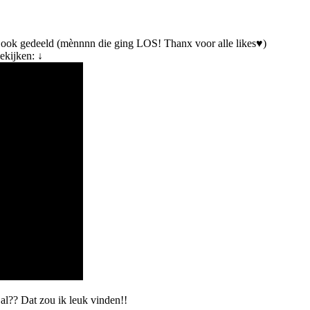
eBook gedeeld (mènnnn die ging LOS! Thanx voor alle likes♥)
ekijken: ↓
 al?? Dat zou ik leuk vinden!!