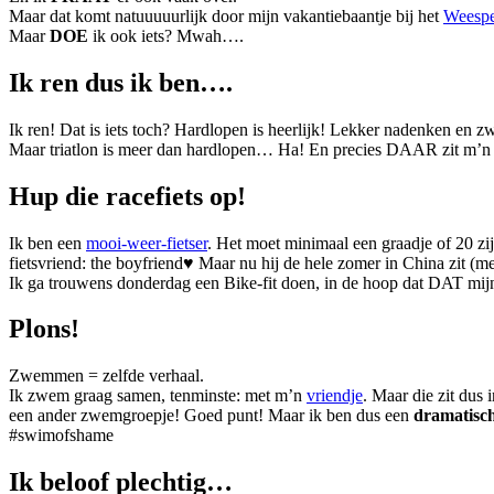
Maar dat komt natuuuuurlijk door mijn vakantiebaantje bij het
Weesp
Maar
DOE
ik ook iets? Mwah….
Ik ren dus ik ben….
Ik ren! Dat is iets toch? Hardlopen is heerlijk! Lekker nadenken en z
Maar triatlon is meer dan hardlopen… Ha! En precies DAAR zit m’n pr
Hup die racefiets op!
Ik ben een
mooi-weer-fietser
. Het moet minimaal een graadje of 20 zij
fietsvriend: the boyfriend♥ Maar nu hij de hele zomer in China zit 
Ik ga trouwens donderdag een Bike-fit doen, in de hoop dat DAT mijn
Plons!
Zwemmen = zelfde verhaal.
Ik zwem graag samen, tenminste: met m’n
vriendje
. Maar die zit dus
een ander zwemgroepje! Goed punt! Maar ik ben dus een
dramatisc
#swimofshame
Ik beloof plechtig…