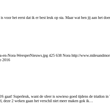
s voor het eerst dat ik er best leuk op sta. Maar wat ben jij aan het
da-en-Nora-WeesperNieuws.jpg
425
638
Nora
http://www.milesandmor
p 2016
S gaat! Superleuk, want de sfeer is sowieso goed tijdens de triatlon in
l, deze 2 weken gaan het verschil niet meer maken gok ik…