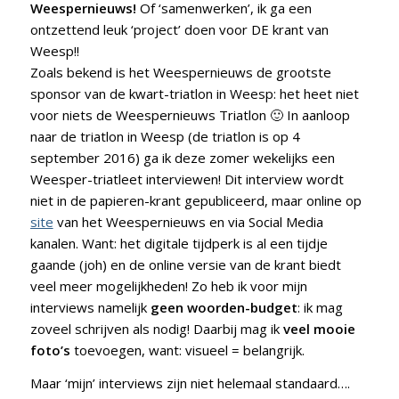
Weespernieuws!
Of ‘samenwerken’, ik ga een
ontzettend leuk ‘project’ doen voor DE krant van
Weesp!!
Zoals bekend is het Weespernieuws de grootste
sponsor van de kwart-triatlon in Weesp: het heet niet
voor niets de Weespernieuws Triatlon 🙂 In aanloop
naar de triatlon in Weesp (de triatlon is op 4
september 2016) ga ik deze zomer wekelijks een
Weesper-triatleet interviewen! Dit interview wordt
niet in de papieren-krant gepubliceerd, maar online op
site
van het Weespernieuws en via Social Media
kanalen. Want: het digitale tijdperk is al een tijdje
gaande (joh) en de online versie van de krant biedt
veel meer mogelijkheden! Zo heb ik voor mijn
interviews namelijk
geen woorden-budget
: ik mag
zoveel schrijven als nodig! Daarbij mag ik
veel mooie
foto’s
toevoegen, want: visueel = belangrijk.
Maar ‘mijn’ interviews zijn niet helemaal standaard….