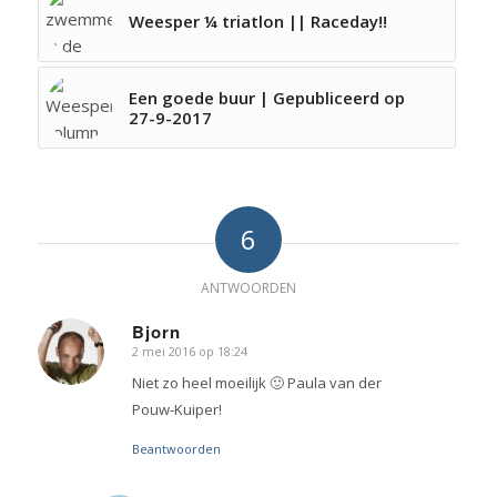
Weesper ¼ triatlon || Raceday!!
Een goede buur | Gepubliceerd op
27-9-2017
6
ANTWOORDEN
Bjorn
2 mei 2016 op 18:24
zegt:
Niet zo heel moeilijk 🙂 Paula van der
Pouw-Kuiper!
Beantwoorden