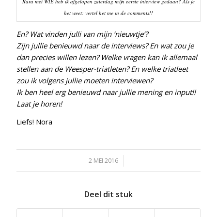
Rara met WIE heb ik afgelopen zaterdag mijn eerste interview gedaan? Als je
het weet: vertel het me in de comments!!
En? Wat vinden julli van mijn ‘nieuwtje’?
Zijn jullie benieuwd naar de interviews? En wat zou je
dan precies willen lezen? Welke vragen kan ik allemaal
stellen aan de Weesper-triatleten? En welke triatleet
zou ik volgens jullie moeten interviewen?
Ik ben heel erg benieuwd naar jullie mening en input!!
Laat je horen!
Liefs! Nora
2 MEI 2016
/
Deel dit stuk