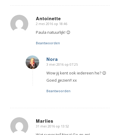
Antoinette
2 mei 2016 op 18:46
zegt:
Paula natuurlijk! 😉
Beantwoorden
Nora
3 mei 2016 op 07:25
zegt:
Wow jij kent ook iedereen he? 😉
Goed gezien!! xx
Beantwoorden
Marlies
31 mei 2016 op 13:52
zegt:
Wat super tof Nora! Go go go!