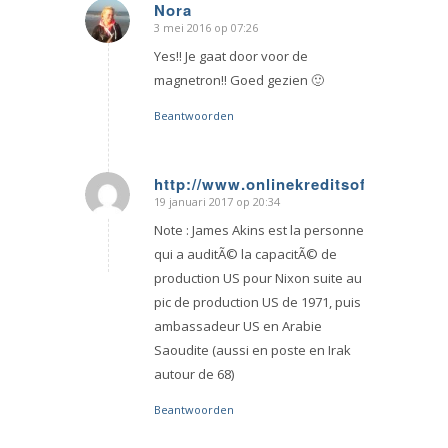
Nora
3 mei 2016 op 07:26
zegt:
Yes!! Je gaat door voor de
magnetron!! Goed gezien 🙂
Beantwoorden
http://www.onlinekreditsofort.pw/
19 januari 2017 op 20:34
zegt:
Note : James Akins est la personne
qui a auditÃ© la capacitÃ© de
production US pour Nixon suite au
pic de production US de 1971, puis
ambassadeur US en Arabie
Saoudite (aussi en poste en Irak
autour de 68)
Beantwoorden