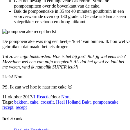
Giet het beslag in een ingevette cakevorm. Strooi de
pompoenpitten over de bovenkant van de cake.
Bak de pompoencake in 35 tot 40 minuten goudbruin in een
voorverwarmde oven op 180 graden. De cake is klaar als een
satéprikker er schoon en droog uitkomt.
De pompoencake was nog een beetje ‘klef’ van binnen. Ik hou wel van
gebruiken: dat maakt het iets droger.
Tot zover mijn bakkunsten. Hoe is het bij jou? Bak jij wel eens iets?
Misschien wel een van mijn recepten!! Als dat het geval is: laat het
me weten, vind ik namelijk SUPER leuk!!
Liefs! Nora
PS. Ik zag wel hoe je naar me cake 😉
11 oktober 2017
/
1 Reactie
/
door
Nora
Tags:
bakken
,
cake
,
crossfit
,
Heel Holland Bakt
,
pompoencake
recept
,
recept
Deel dit stuk