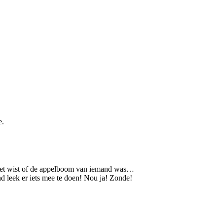
e.
k niet wist of de appelboom van iemand was…
d leek er iets mee te doen! Nou ja! Zonde!