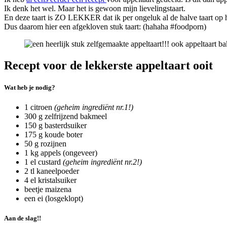
Ik denk het wel. Maar het is gewoon mijn lievelingstaart.
En deze taart is ZO LEKKER dat ik per ongeluk al de halve taart op 
Dus daarom hier een afgekloven stuk taart: (hahaha #foodporn)
Recept voor de lekkerste appeltaart ooit
Wat heb je nodig?
1 citroen
(geheim ingrediënt nr.1!)
300 g zelfrijzend bakmeel
150 g basterdsuiker
175 g koude boter
50 g rozijnen
1 kg appels (ongeveer)
1 el custard
(geheim ingrediënt nr.2!)
2 tl kaneelpoeder
4 el kristalsuiker
beetje maizena
een ei (losgeklopt)
Aan de slag!!