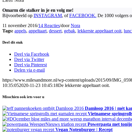
Liefs! Nora
Omarm die stalker in je en volg me!
Bijvoorbeeld op
INSTAGRAM
, of
FACEBOOK.
De 1000 volgers o
11 november 2016
/
14 Reacties
/
door
Nora
Tags:
appels
,
appeltaart
,
dessert
,
gebak
,
lekkerste appeltaart ooit
,
lunc
Deel dit stuk
Deel via Facebook
Deel via Twitter
Deel via Pinterest
Delen via e-mail
https://www.milesandmore.nl/wp-content/uploads/2015/09/IMG_05
10:35:05
2020-11-23 10:45:18
De lekkerste appeltaart ooit.
Misschien ook iets voor u
Damloop 2016 | mét kam
Vietnamese springroll
Powerpasta met tonij
Vegan Notenburger | Recept