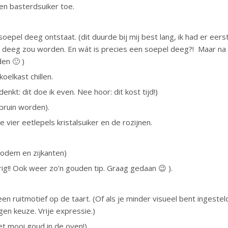
en basterdsuiker toe.
pel deeg ontstaat. (dit duurde bij mij best lang, ik had er eers
l deeg zou worden. En wát is precies een soepel deeg?! Maar na
en 🙂 )
oelkast chillen.
denkt: dit doe ik even. Nee hoor: dit kost tijd!)
bruin worden).
de vier eetlepels kristalsuiker en de rozijnen.
odem en zijkanten)
ig!! Ook weer zo’n gouden tip. Graag gedaan 😉 ).
en ruitmotief op de taart. (Of als je minder visueel bent ingestel
en keuze. Vrije expressie.)
et mooi goud in de oven!)