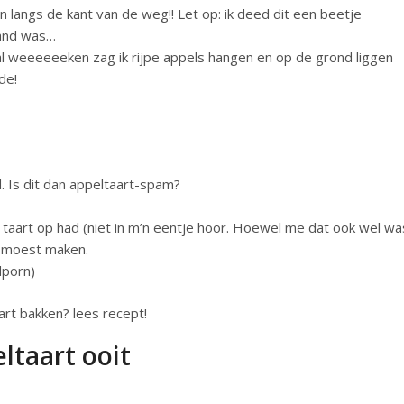
n langs de kant van de weg!! Let op: ik deed dit een beetje
mand was…
al weeeeeeken zag ik rijpe appels hangen en op de grond liggen
de!
. Is dit dan appeltaart-spam?
e taart op had (niet in m’n eentje hoor. Hoewel me dat ook wel wa
to moest maken.
dporn)
ltaart ooit