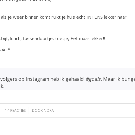
: als je weer binnen komt ruikt je huis echt INTENS lekker naar
ntbijt, lunch, tussendoortje, toetje, Eet maar lekker!!
boks*
volgers op Instagram heb ik gehaald!
#goals.
Maar ik bunge
k.
14 REACTIES
/
DOOR
NORA