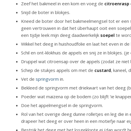
Zeef het bakmeel in een kom en voeg de
citroenrasp
Snijd de boter in blokjes.
Kneed de boter door het bakmeelmengsel tot er een soe
geen vertrouwen in dat het überhaupt ooit een soepe
een tijdje leek mijn deeg daadwerkelijk
soepel
te word
Wikkel het deeg in huishoudfolie en laat het even in de k
Schil en ont-klokhuis de appels en snij ze in blokjes. (je 
Druppel wat citroensap over de appels (zodat ze niet 
Schep de stukjes appels om met de
custard
, kaneel, 
Vet de
springvorm
in.
Bekleed de springvorm met driekwart van het deeg (b
Poeder wat maizena op de bodem (zo blijft ‘ie knapper
Doe het appelmengsel in de springvorm.
Rol van het overige deeg dunne rolletjes en leg die in e
drapeer het deeg er over heen in een motiefje naar eig
Bestrijk het deeg met het losgeklopte ei (dan wordt h