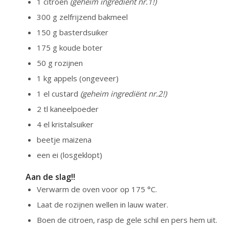
1 citroen
(geheim ingrediënt nr.1!)
300 g zelfrijzend bakmeel
150 g basterdsuiker
175 g koude boter
50 g rozijnen
1 kg appels (ongeveer)
1 el custard
(geheim ingrediënt nr.2!)
2 tl kaneelpoeder
4 el kristalsuiker
beetje maizena
een ei (losgeklopt)
Aan de slag!!
Verwarm de oven voor op 175 °C.
Laat de rozijnen wellen in lauw water.
Boen de citroen, rasp de gele schil en pers hem uit.