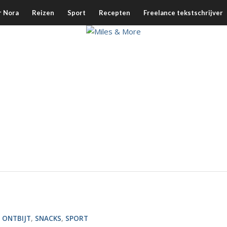
r Nora
Reizen
Sport
Recepten
Freelance tekstschrijver
,
ONTBIJT
,
SNACKS
,
SPORT