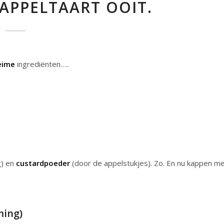
 APPELTAART OOIT.
eime
ingrediënten…..
g) en
custardpoeder
(door de appelstukjes). Zo. En nu kappen m
ming)