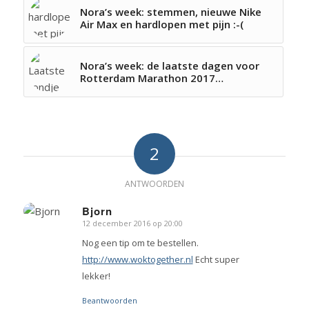
Nora’s week: stemmen, nieuwe Nike
Air Max en hardlopen met pijn :-(
Nora’s week: de laatste dagen voor
Rotterdam Marathon 2017…
2
ANTWOORDEN
Bjorn
12 december 2016 op 20:00
zegt:
Nog een tip om te bestellen.
http://www.woktogether.nl
Echt super
lekker!
Beantwoorden