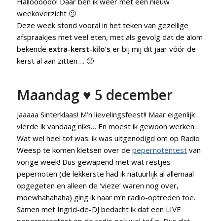
Halloooooo! Daar ben ik weer met een nieuw
weekoverzicht 🙂
Deze week stond vooral in het teken van gezellige
afspraakjes met veel eten, met als gevolg dat de alom
bekende
extra-kerst-kilo’s
er bij mij dit jaar vóór de
kerst al aan zitten…. 🙁
Maandag ♥ 5 december
Jaaaaa Sinterklaas! M’n lievelingsfeest!! Maar eigenlijk
vierde ik vandaag niks… En moest ik gewoon werken…
Wat wel heel tof was: ik was uitgenodigd om op Radio
Weesp te komen kletsen over de
pepernotentest
van
vorige week! Dus gewapend met wat restjes
pepernoten (de lekkerste had ik natuurlijk al allemaal
opgegeten en alleen de ‘vieze’ waren nog over,
moewhahahaha) ging ik naar m’n radio-optreden toe.
Samen met Ingrid-de-DJ bedacht ik dat een LIVE
pepernotentest op de radio ook wel tof is. Dus dat