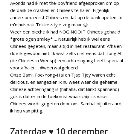
Avonds had ik met the-boyfriend afgesproken om op
de bank te crashen en Chinees te halen. Eigenlijk
andersom: eerst Chinees en dat op de bank opeten. In
m’n huispak. Tokkie-style zeg maar 😉
Weer een biecht: ik had NOG NOOIT Chinees gehaald
*grote ogen smiley*…. Natuurlijk heb ik wel eens
Chinees gegeten, maar altijd in het restaurant. Afhalen
doe ik gewoon niet. Ik wist zelfs niet eens dat Tong Ah
(de Chinees in Weesp) een achteringang heeft speciaal
voor afhalen… #weerwatgeleerd
Onze Bami, Foe-Yong-Hai en Tjap Tjoy waren echt
delicious, en aangezien ik nu weet waar die geheime
Chineze achteringang is (hahaha, dat klinkt spannend)
gok ik dat er in de toekomst waarschijnlijk vaker
Chinees wordt gegeten door ons. Sambal bij uiteraard,
ik hou van pittig.
Zaterdag ♥ 10 december