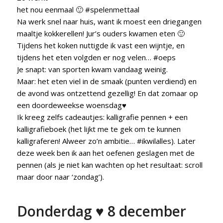
het nou eenmaal 🙂 #spelenmettaal
Na werk snel naar huis, want ik moest een driegangen
maaltje kokkerellen! Jur’s ouders kwamen eten 🙂
Tijdens het koken nuttigde ik vast een wijntje, en
tijdens het eten volgden er nog velen… #oeps
Je snapt: van sporten kwam vandaag weinig.
Maar: het eten viel in de smaak (punten verdiend) en
de avond was ontzettend gezellig! En dat zomaar op
een doordeweekse woensdag♥
Ik kreeg zelfs cadeautjes: kalligrafie pennen + een
kalligrafieboek (het lijkt me te gek om te kunnen
kalligraferen! Alweer zo’n ambitie… #ikwilalles). Later
deze week ben ik aan het oefenen geslagen met de
pennen (als je niet kan wachten op het resultaat: scroll
maar door naar ‘zondag’).
Donderdag ♥ 8 december