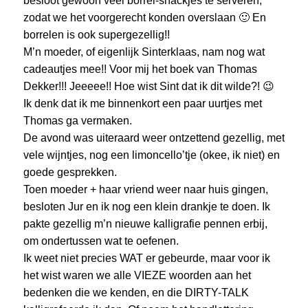
besloot gewoon veel borrel-snackjes te serveren,
zodat we het voorgerecht konden overslaan 🙂 En
borrelen is ook supergezellig!!
M’n moeder, of eigenlijk Sinterklaas, nam nog wat
cadeautjes mee!! Voor mij het boek van Thomas
Dekker!!! Jeeeee!! Hoe wist Sint dat ik dit wilde?! 😉
Ik denk dat ik me binnenkort een paar uurtjes met
Thomas ga vermaken.
De avond was uiteraard weer ontzettend gezellig, met
vele wijntjes, nog een limoncello’tje (okee, ik niet) en
goede gesprekken.
Toen moeder + haar vriend weer naar huis gingen,
besloten Jur en ik nog een klein drankje te doen. Ik
pakte gezellig m’n nieuwe kalligrafie pennen erbij,
om ondertussen wat te oefenen.
Ik weet niet precies WAT er gebeurde, maar voor ik
het wist waren we alle VIEZE woorden aan het
bedenken die we kenden, en die DIRTY-TALK