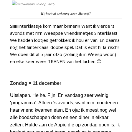
Hij heeft al verkering hoor. Met mij!!
Siiiiiiiinterklaasje kom maar binnen!!! Want ik vierde ’s
avonds met m’n Weespse vriendinnetjes Sinterklaas!
We hadden lootjes getrokken: ik hou er van. En daarna
nog het Sinterklaas-dobbelspel. Dat is echt hi-la-risch!!
We doen dit al 5 jaar ofzo (zolang ik in Weesp woon)
en elke keer weer TRANEN van het lachen 🙂
Zondag ♥ 11 december
Uitslapen. He he. Fijn. En vandaag zeer weinig
‘programma’. Alleen ’s avonds, want m’n moeder en
haar vriend kwamen eten. En oja: ik moest nog wel
alle boodschappen doen en een diner in elkaar
zetten. Hulde aan de Appie die op zondag open is. Ik