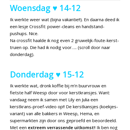
Woensdag ♥ 14-12
Ik werkte weer wat (bijna vakantie!!). En daarna deed ik
een lesje Crossfit: power-cleans en handstand-
pushups. Nice.
Na crossfit haalde ik nog even 2 gruwelijk-foute-kerst-
truien op. Die had ik nodig voor….. (scroll door naar
donderdag).
Donderdag ♥ 15-12
Ik werkte wat, dronk koffie bij m’n buurvrouw en
fietste half Weesp door voor kerstkransjes. Want:
vandaag neem ik samen met Lily en Julia een
kerstkrans-proef-video op!! De kerstkansjes (koekjes-
variant) van alle bakkers in Weesp, Hema, en
supermarkten zijn door ons geproefd en beoordeeld.
Met een
extreem verrassende uitkomst
!! Ik ben nog