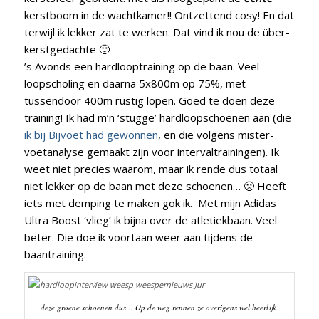
kerstboom in de wachtkamer!! Ontzettend cosy! En dat
terwijl ik lekker zat te werken. Dat vind ik nou de über-
kerstgedachte 🙂
’s Avonds een hardlooptraining op de baan. Veel
loopscholing en daarna 5x800m op 75%, met
tussendoor 400m rustig lopen. Goed te doen deze
training! Ik had m’n ‘stugge’ hardloopschoenen aan (die
ik bij Bijvoet had gewonnen
, en die volgens mister-
voetanalyse gemaakt zijn voor intervaltrainingen). Ik
weet niet precies waarom, maar ik rende dus totaal
niet lekker op de baan met deze schoenen… 🙁 Heeft
iets met demping te maken gok ik. Met mijn Adidas
Ultra Boost ‘vlieg’ ik bijna over de atletiekbaan. Veel
beter. Die doe ik voortaan weer aan tijdens de
baantraining.
deze groene schoenen dus… Op de weg rennen ze overigens wel heerlijk.