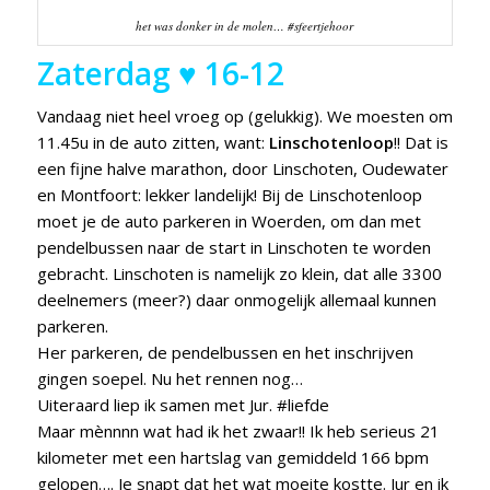
het was donker in de molen… #sfeertjehoor
Zaterdag ♥ 16-12
Vandaag niet heel vroeg op (gelukkig). We moesten om
11.45u in de auto zitten, want:
Linschotenloop
!! Dat is
een fijne halve marathon, door Linschoten, Oudewater
en Montfoort: lekker landelijk! Bij de Linschotenloop
moet je de auto parkeren in Woerden, om dan met
pendelbussen naar de start in Linschoten te worden
gebracht. Linschoten is namelijk zo klein, dat alle 3300
deelnemers (meer?) daar onmogelijk allemaal kunnen
parkeren.
Her parkeren, de pendelbussen en het inschrijven
gingen soepel. Nu het rennen nog…
Uiteraard liep ik samen met Jur. #liefde
Maar mènnnn wat had ik het zwaar!! Ik heb serieus 21
kilometer met een hartslag van gemiddeld 166 bpm
gelopen…. Je snapt dat het wat moeite kostte. Jur en ik