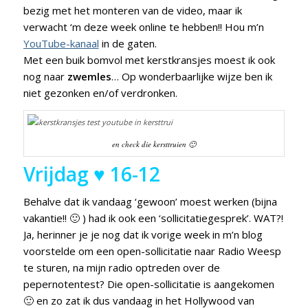
bezig met het monteren van de video, maar ik
verwacht ‘m deze week online te hebben!! Hou m’n
YouTube-kanaal
in de gaten.
Met een buik bomvol met kerstkransjes moest ik ook
nog naar
zwemles
… Op wonderbaarlijke wijze ben ik
niet gezonken en/of verdronken.
en check die kersttruien 🙂
Vrijdag ♥ 16-12
Behalve dat ik vandaag ‘gewoon’ moest werken (bijna
vakantie!! 🙂 ) had ik ook een ‘sollicitatiegesprek’. WAT?!
Ja, herinner je je nog dat ik vorige week in m’n blog
voorstelde om een open-sollicitatie naar Radio Weesp
te sturen, na mijn radio optreden over de
pepernotentest? Die open-sollicitatie is aangekomen
🙂 en zo zat ik dus vandaag in het Hollywood van