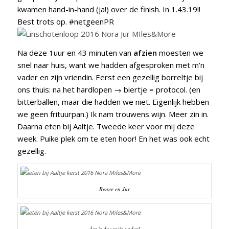
kwamen hand-in-hand (ja!) over de finish. In 1.43.19!!
Best trots op. #netgeenPR
Na deze 1uur en 43 minuten van
afzien
moesten we
snel naar huis, want we hadden afgesproken met m’n
vader en zijn vriendin. Eerst een gezellig borreltje bij
ons thuis: na het hardlopen → biertje = protocol. (en
bitterballen, maar die hadden we niet. Eigenlijk hebben
we geen frituurpan.) Ik nam trouwens wijn. Meer zin in.
Daarna eten bij Aaltje. Tweede keer voor mij deze
week. Puike plek om te eten hoor! En het was ook echt
gezellig.
Renee en Jur
dat is dus mijn vader!