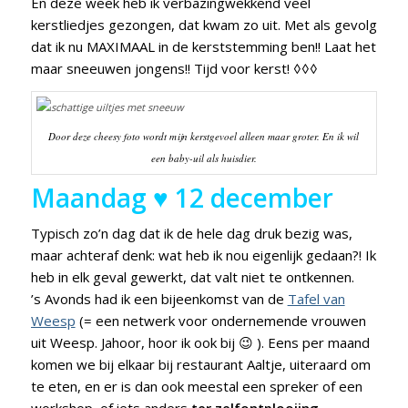
En deze week heb ik verbazingwekkend veel
kerstliedjes gezongen, dat kwam zo uit. Met als gevolg
dat ik nu MAXIMAAL in de kerststemming ben!! Laat het
maar sneeuwen jongens!! Tijd voor kerst! ◊◊◊
Door deze cheesy foto wordt mijn kerstgevoel alleen maar groter. En ik wil
een baby-uil als huisdier.
Maandag ♥ 12 december
Typisch zo’n dag dat ik de hele dag druk bezig was,
maar achteraf denk: wat heb ik nou eigenlijk gedaan?! Ik
heb in elk geval gewerkt, dat valt niet te ontkennen.
’s Avonds had ik een bijeenkomst van de
Tafel van
Weesp
(= een netwerk voor ondernemende vrouwen
uit Weesp. Jahoor, hoor ik ook bij 😉 ). Eens per maand
komen we bij elkaar bij restaurant Aaltje, uiteraard om
te eten, en er is dan ook meestal een spreker of een