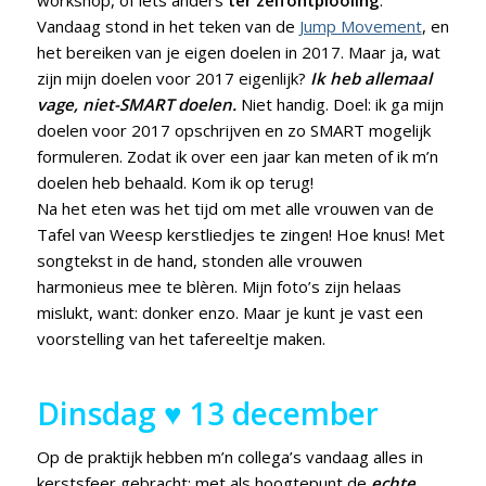
workshop, of iets anders
ter zelfontplooiing
.
Vandaag stond in het teken van de
Jump Movement
, en
het bereiken van je eigen doelen in 2017. Maar ja, wat
zijn mijn doelen voor 2017 eigenlijk?
Ik heb allemaal
vage, niet-SMART doelen.
Niet handig. Doel: ik ga mijn
doelen voor 2017 opschrijven en zo SMART mogelijk
formuleren. Zodat ik over een jaar kan meten of ik m’n
doelen heb behaald. Kom ik op terug!
Na het eten was het tijd om met alle vrouwen van de
Tafel van Weesp kerstliedjes te zingen! Hoe knus! Met
songtekst in de hand, stonden alle vrouwen
harmonieus mee te blèren. Mijn foto’s zijn helaas
mislukt, want: donker enzo. Maar je kunt je vast een
voorstelling van het tafereeltje maken.
Dinsdag ♥ 13 december
Op de praktijk hebben m’n collega’s vandaag alles in
kerstsfeer gebracht: met als hoogtepunt de
echte