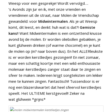
Weesp voor een gesprekje! Wordt vervolgd….
’s Avonds zijn Jur en ik, met onze vrienden en
vriendinnen uit de straat, naar Molen de Vriendschap
gewandeld: voor
Midwintermalen
. Als je uit Weesp
komt, dit leest, en denkt: huh wat is dat?!
Gemiste
kans
!! Want Midwintermalen is een ontzettend knusse
avond bij de molen. Er worden oliebollen gebakken, je
kunt glühwein drinken (of warme chocomel) en je kunt
de molen op (in? naar boven dus). En het ALLERleukste
is: er worden kerstliedjes gezongen!! En niet zomaar,
maar een schattig koortje met een wild-enthousiaste
molenaar-kerstliedjes-zanger staat daar te zingen en
sfeer te maken. Iedereen krijgt songteksten om lekker
mee te kunnen zingen. Fantastisch!! Tussendoor is er
nog een blazerskwartet dat heel sfeervol kerstliedjes
speelt. Het ULTIEME kerstgevoel!! Zeker na
wat glühwein *grijns*