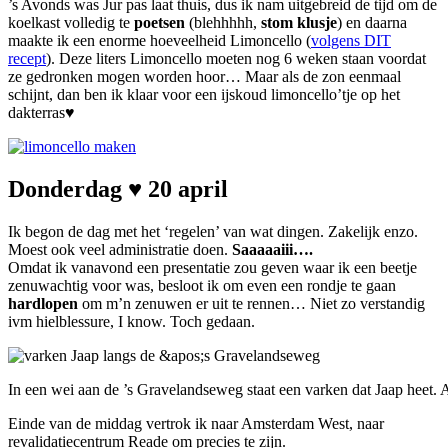
’s Avonds was Jur pas laat thuis, dus ik nam uitgebreid de tijd om de
koelkast volledig te
poetsen
(blehhhhh,
stom klusje
) en daarna
maakte ik een enorme hoeveelheid Limoncello (
volgens DIT
recept
). Deze liters Limoncello moeten nog 6 weken staan voordat
ze gedronken mogen worden hoor… Maar als de zon eenmaal
schijnt, dan ben ik klaar voor een ijskoud limoncello’tje op het
dakterras♥
Donderdag ♥ 20 april
Ik begon de dag met het ‘regelen’ van wat dingen. Zakelijk enzo.
Moest ook veel administratie doen.
Saaaaaiii….
Omdat ik vanavond een presentatie zou geven waar ik een beetje
zenuwachtig voor was, besloot ik om even een rondje te gaan
hardlopen
om m’n zenuwen er uit te rennen… Niet zo verstandig
ivm hielblessure, I know. Toch gedaan.
In een wei aan de ’s Gravelandseweg staat een varken dat Jaap heet. Al
Einde van de middag vertrok ik naar Amsterdam West, naar
revalidatiecentrum Reade om precies te zijn.