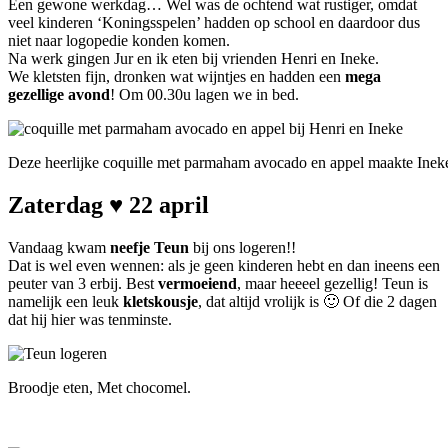
Een gewone werkdag… Wel was de ochtend wat rustiger, omdat
veel kinderen ‘Koningsspelen’ hadden op school en daardoor dus
niet naar logopedie konden komen.
Na werk gingen Jur en ik eten bij vrienden Henri en Ineke.
We kletsten fijn, dronken wat wijntjes en hadden een
mega
gezellige avond
! Om 00.30u lagen we in bed.
Deze heerlijke coquille met parmaham avocado en appel maakte Inek
Zaterdag ♥ 22 april
Vandaag kwam
neefje Teun
bij ons logeren!!
Dat is wel even wennen: als je geen kinderen hebt en dan ineens een
peuter van 3 erbij. Best
vermoeiend
, maar heeeel gezellig! Teun is
namelijk een leuk
kletskousje
, dat altijd vrolijk is 🙂 Of die 2 dagen
dat hij hier was tenminste.
Broodje eten, Met chocomel.