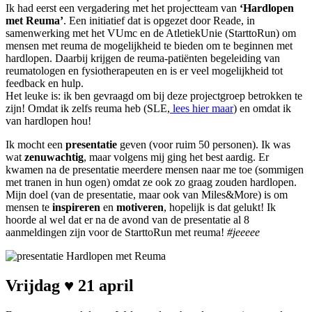
Ik had eerst een vergadering met het projectteam van
‘Hardlopen
met Reuma’
. Een initiatief dat is opgezet door Reade, in
samenwerking met het VUmc en de AtletiekUnie (StarttoRun) om
mensen met reuma de mogelijkheid te bieden om te beginnen met
hardlopen. Daarbij krijgen de reuma-patiënten begeleiding van
reumatologen en fysiotherapeuten en is er veel mogelijkheid tot
feedback en hulp.
Het leuke is: ik ben gevraagd om bij deze projectgroep betrokken te
zijn! Omdat ik zelfs reuma heb (SLE,
lees hier maar
) en omdat ik
van hardlopen hou!
Ik mocht een
presentatie
geven (voor ruim 50 personen). Ik was
wat
zenuwachtig
, maar volgens mij ging het best aardig. Er
kwamen na de presentatie meerdere mensen naar me toe (sommigen
met tranen in hun ogen) omdat ze ook zo graag zouden hardlopen.
Mijn doel (van de presentatie, maar ook van Miles&More) is om
mensen te
inspireren
en
motiveren
, hopelijk is dat gelukt! Ik
hoorde al wel dat er na de avond van de presentatie al 8
aanmeldingen zijn voor de StarttoRun met reuma!
#jeeeee
Vrijdag ♥ 21 april