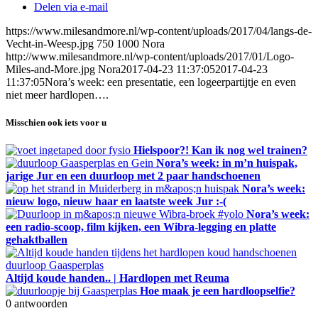
Delen via e-mail
https://www.milesandmore.nl/wp-content/uploads/2017/04/langs-de-
Vecht-in-Weesp.jpg
750
1000
Nora
http://www.milesandmore.nl/wp-content/uploads/2017/01/Logo-
Miles-and-More.jpg
Nora
2017-04-23 11:37:05
2017-04-23
11:37:05
Nora’s week: een presentatie, een logeerpartijtje en even
niet meer hardlopen….
Misschien ook iets voor u
Hielspoor?! Kan ik nog wel trainen?
Nora’s week: in m’n huispak,
jarige Jur en een duurloop met 2 paar handschoenen
Nora’s week:
nieuw logo, nieuw haar en laatste week Jur :-(
Nora’s week:
een radio-scoop, film kijken, een Wibra-legging en platte
gehaktballen
Altijd koude handen.. | Hardlopen met Reuma
Hoe maak je een hardloopselfie?
0
antwoorden