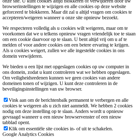
onze site. U kunt cookies altijd blokkeren of verwijderen door uw
browserinstellingen te wijzigen en alle cookies op deze website
geforceerd te blokkeren. Maar dit zal u altijd vragen om cookies te
accepteren/weigeren wanneer u onze site opnieuw bezoekt.
We respecteren volledig als u cookies wilt weigeren, maar om te
voorkomen dat we u telkens opnieuw vragen vriendelijk toe te staan
om een cookie daarvoor op te slaan. U bent altijd vrij om u af te
melden of voor andere cookies om een betere ervaring te krijgen.
Als u cookies weigert, zullen we alle ingestelde cookies in ons
domein verwijderen.
We bieden u een lijst met opgeslagen cookies op uw computer in
ons domein, zodat u kunt controleren wat we hebben opgeslagen.
Om veiligheidsredenen kunnen we geen cookies van andere
domeinen tonen of wijzigen. U kunt deze controleren in de
beveiligingsinstellingen van uw browser.
Vink aan om de berichtenbalk permanent te verbergen en alle
cookies te weigeren als u zich niet aanmeldt. We hebben 2 cookies
nodig om deze instelling op te slaan. Anders wordt u opnieuw
gevraagd wanneer u een nieuw browservenster of een nieuw
tabblad opent.
Klik om essentiële site cookies in- of uit te schakelen.
Google Analytics Cookies