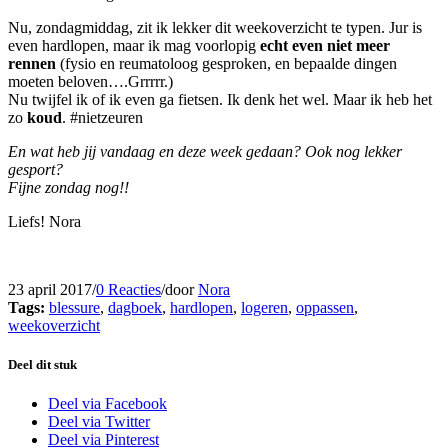
Nu, zondagmiddag, zit ik lekker dit weekoverzicht te typen. Jur is
even hardlopen, maar ik mag voorlopig
echt even niet meer
rennen
(fysio en reumatoloog gesproken, en bepaalde dingen
moeten beloven….Grrrrr.)
Nu twijfel ik of ik even ga fietsen. Ik denk het wel. Maar ik heb het
zo
koud
. #nietzeuren
En wat heb jij vandaag en deze week gedaan? Ook nog lekker
gesport?
Fijne zondag nog!!
Liefs! Nora
23 april 2017
/
0 Reacties
/
door
Nora
Tags:
blessure
,
dagboek
,
hardlopen
,
logeren
,
oppassen
,
weekoverzicht
Deel dit stuk
Deel via Facebook
Deel via Twitter
Deel via Pinterest