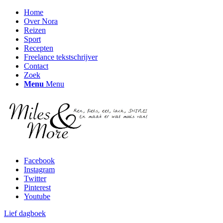
Home
Over Nora
Reizen
Sport
Recepten
Freelance tekstschrijver
Contact
Zoek
Menu
Menu
Facebook
Instagram
Twitter
Pinterest
Youtube
Lief dagboek