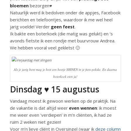
bloemen
bezorgen♥
Natuurlijk werd ik bedolven onder de appjes, Facebook
berichten en telefoontjes, waardoor ik me wel heel
jarig voelde! Verder
geen feest
.
Ik bakte een boterkoek (die matig was gelukt) en ’s
avonds fietste ik een rondje met buurvrouw Andrea.
We hebben vooral veel gekletst 🙂
Als je jarig bent mag je best een beetje SHINEN in je fiets-pekske. En daarna
boterkoek eten ja!
Dinsdag ♥ 15 augustus
Vandaag moest ik gewoon werken op de praktijk. Na
de vakantie is dat altijd weer
even wennen
: ik moest
me weer even ‘verdiepen’ in m’n cliënten, ik had ze
ruim 2 weken niet gezien!
Voor m’n lieve cliënt in Oversingel (waar ik
deze column