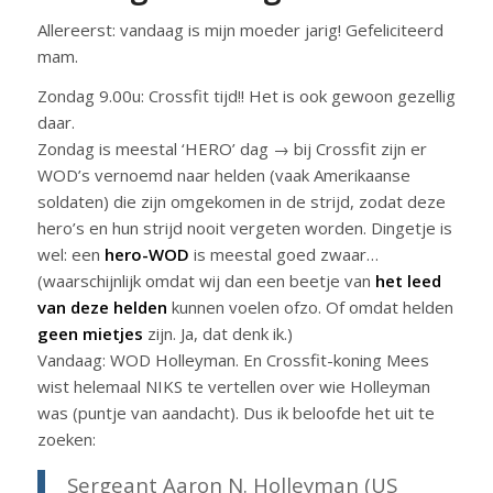
Allereerst: vandaag is mijn moeder jarig! Gefeliciteerd
mam.
Zondag 9.00u: Crossfit tijd!! Het is ook gewoon gezellig
daar.
Zondag is meestal ‘HERO’ dag → bij Crossfit zijn er
WOD’s vernoemd naar helden (vaak Amerikaanse
soldaten) die zijn omgekomen in de strijd, zodat deze
hero’s en hun strijd nooit vergeten worden. Dingetje is
wel: een
hero-WOD
is meestal goed zwaar…
(waarschijnlijk omdat wij dan een beetje van
het leed
van deze helden
kunnen voelen ofzo. Of omdat helden
geen mietjes
zijn. Ja, dat denk ik.)
Vandaag: WOD Holleyman. En Crossfit-koning Mees
wist helemaal NIKS te vertellen over wie Holleyman
was (puntje van aandacht). Dus ik beloofde het uit te
zoeken:
Sergeant Aaron N. Holleyman (US