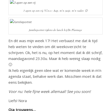
3 apen op een rij. V.l.n.r.: Aap, m’n zusje, m’n vader. 🙂
familieportret tijdens de lunch bij De Plantage
En dit was mijn week 17! Het verbaast me dat ik tijd
heb weten te vinden om dit weekoverzicht te
schrijven. Ok, het is nu, op het moment dat ik dit schrijf,
maandagavond 23.30u. Maar ik heb weinig slaap nodig
🙂
Ik heb eigenlijk geen idee wat er komende week in m’n
agenda staat, behalve werk dan. Misschien moet ik dat
eens bekijken.
Voor nu: hele fijne week allemaal! See you soon!
Liefs! Nora
Oja trouwens…