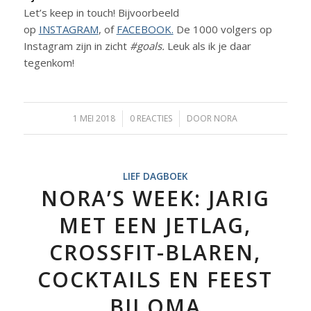
Let’s keep in touch! Bijvoorbeeld
op
INSTAGRAM
, of
FACEBOOK.
De 1000 volgers op
Instagram zijn in zicht
#goals.
Leuk als ik je daar
tegenkom!
1 MEI 2018
/
0 REACTIES
/
DOOR
NORA
LIEF DAGBOEK
NORA’S WEEK: JARIG
MET EEN JETLAG,
CROSSFIT-BLAREN,
COCKTAILS EN FEEST
BIJ OMA