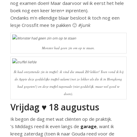
nog examen doen! Maar daarvoor wil ik eerst het hele
boek nog een keer leren+ inprenten).
Ondanks m’n ellendige blaar besloot ik toch nog een
lesje Crossfit mee te pakken 🙂
#junk
Monster had geen zin om op te staan.
Ik had ontzettende zin in truffel: ik vind die smaak ZO lekker! Toen vond ik bij
de Appie deze goddelijke truffel-salami (net zo lekker als die ik in Hongkong
had gegeten!) en deze truffel-tapenade (niet goddelijk, maar wel goed te
doen).
Vrijdag ♥ 18 augustus
Ik begon de dag met wat cliënten op de praktijk.
’s Middags reed ik even langs de
garage
, want ik
kreeg zaterdag (toen ik naar Gouda reed voor de