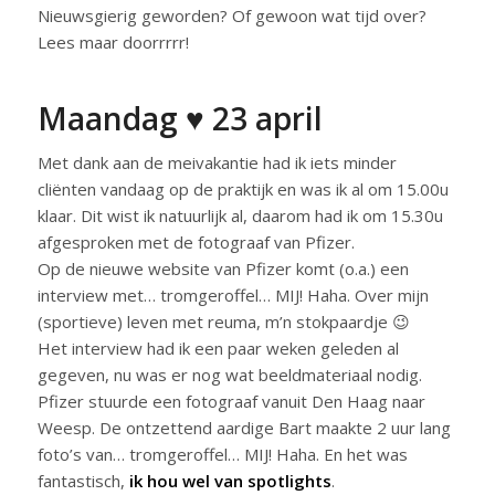
Nieuwsgierig geworden? Of gewoon wat tijd over?
Lees maar doorrrrr!
Maandag ♥ 23 april
Met dank aan de meivakantie had ik iets minder
cliënten vandaag op de praktijk en was ik al om 15.00u
klaar. Dit wist ik natuurlijk al, daarom had ik om 15.30u
afgesproken met de fotograaf van Pfizer.
Op de nieuwe website van Pfizer komt (o.a.) een
interview met… tromgeroffel… MIJ! Haha. Over mijn
(sportieve) leven met reuma, m’n stokpaardje 😉
Het interview had ik een paar weken geleden al
gegeven, nu was er nog wat beeldmateriaal nodig.
Pfizer stuurde een fotograaf vanuit Den Haag naar
Weesp. De ontzettend aardige Bart maakte 2 uur lang
foto’s van… tromgeroffel… MIJ! Haha. En het was
fantastisch,
ik hou wel van spotlights
.