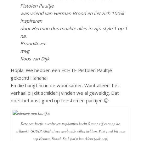
Pistolen Paultje
was vriend van Herman Brood en liet zich 100%
inspireren
door Herman dus maakte alles in zijn style 1 op 1
na.
Brood4ever
mvg
Koos van Dijk
Hopla! We hebben een ECHTE Pistolen Paultje
gekocht! Hahaha!
En die hangt nu in de woonkamer. Want alleen het
verhaal bij dit schilderij vinden we al geweldig. Dat
doet het vast goed op feesten en partijen 😉
Deze een-beetje-overdreven-nepbontjas kocht ik voor vijf euro op de
vrijmarkt. GOUD! Altijd al een nepbontje willen hebben. Past goed bij onze
nep Herman Brood. En bij m’n haarkleur (ook nep)