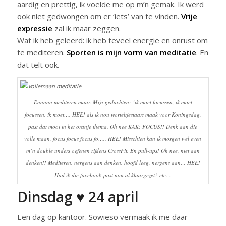
aardig en prettig, ik voelde me op m’n gemak. Ik werd
ook niet gedwongen om er ‘iets’ van te vinden.
Vrije
expressie
zal ik maar zeggen.
Wat ik heb geleerd: ik heb teveel energie en onrust om
te mediteren.
Sporten is mijn vorm van meditatie
. En
dat telt ook.
Ennnnn mediteren maar. Mijn gedachten: ‘ik moet focussen, ik moet
focussen, ik moet…. HEE! als ik nou worteltjestaart maak voor Koningsdag,
past dat mooi in het oranje thema. Oh nee KAK: FOCUS!! Denk aan die
volle maan, focus focus focus fo….. HEE! Misschien kan ik morgen wel even
m’n double unders oefenen tijdens CrossFit. En pull-ups! Oh nee, niet aan
denken!! Mediteren, nergens aan denken, hoofd leeg, nergens aan… HEE!
Had ik die facebook-post nou al klaargezet? etc…
Dinsdag ♥ 24 april
Een dag op kantoor. Sowieso vermaak ik me daar