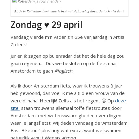
Als je in Rotterdam bent, mag je best wat sightseeing doen. Ja toch niet dan?
Zondag ♥ 29 april
Vandaag vierde m’n vader z’n 65e verjaardag in Artis!
Zo leuk!
Jur en ik zagen op buienradar dat het de hele dag zou
gaan regenen…. Dus we besloten op de fiets naar
Amsterdam te gaan
#logisch.
Als ik door Amsterdam fiets, waar ik trouwens 8 jaar
heb gewoond, dan voel ik me altijd een ‘vrouw van de
wereld’ haha! Heerlijk! Zelfs als het regent 🙂 Op
deze
site
staan trouwens allemaal toffe fietsroutes door
Amsterdam, met wetenswaardigheden over dingen
waar je langsfietst. Wij deden vandaag de ‘Amsterdam
East Biketour’ plus nog wat extra, want we kwamen
natuurlijk vanuit Weesp.
#spon