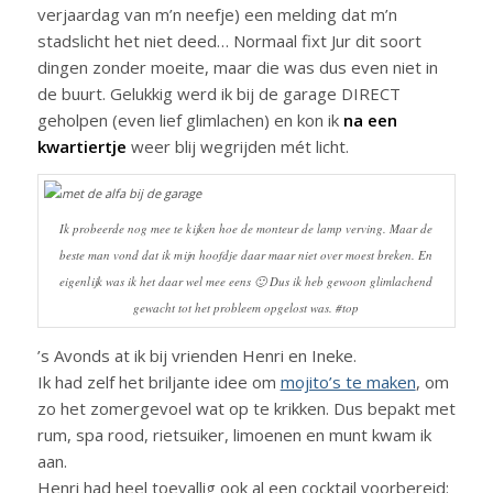
verjaardag van m’n neefje) een melding dat m’n
stadslicht het niet deed… Normaal fixt Jur dit soort
dingen zonder moeite, maar die was dus even niet in
de buurt. Gelukkig werd ik bij de garage DIRECT
geholpen (even lief glimlachen) en kon ik
na een
kwartiertje
weer blij wegrijden mét licht.
Ik probeerde nog mee te kijken hoe de monteur de lamp verving. Maar de
beste man vond dat ik mijn hoofdje daar maar niet over moest breken. En
eigenlijk was ik het daar wel mee eens 🙂 Dus ik heb gewoon glimlachend
gewacht tot het probleem opgelost was. #top
’s Avonds at ik bij vrienden Henri en Ineke.
Ik had zelf het briljante idee om
mojito’s te maken
, om
zo het zomergevoel wat op te krikken. Dus bepakt met
rum, spa rood, rietsuiker, limoenen en munt kwam ik
aan.
Henri had heel toevallig ook al een cocktail voorbereid: