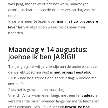
was jarig, moest weer aan het werk, maakte (en
dronk!) cocktails en vierde de 89e verjaardag van m’n
oma!
Klaar om meer te lezen over
mijn niet-zo-bijzondere-
leventje
van afgelopen week? Scroll maar naar
beneden!
Maandag ♥ 14 augustus:
Joehoe ik ben JARIG!!
Tja, jarig zijn terwijl je vriendje aan de andere kant van
de wereld zit (China dus) is
niet onwijs feestelijk
.
Plus: ik had nog steeds een soort jetlag: ik voelde me
niet zo fit.
Plus: het is gewoon een maandag.
Vriendin Anita kwam even langs met een lief
cadeau
en
verschillende buren kwamen langs om me te feliciteren
(met cadeaus! Lief). En Jur liet een
prachtige bos