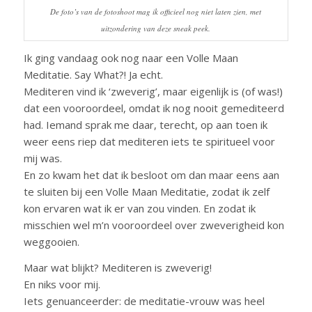
De foto’s van de fotoshoot mag ik officieel nog niet laten zien, met
uitzondering van deze sneak peek.
Ik ging vandaag ook nog naar een Volle Maan
Meditatie. Say What?! Ja echt.
Mediteren vind ik ‘zweverig’, maar eigenlijk is (of was!)
dat een vooroordeel, omdat ik nog nooit gemediteerd
had. Iemand sprak me daar, terecht, op aan toen ik
weer eens riep dat mediteren iets te spiritueel voor
mij was.
En zo kwam het dat ik besloot om dan maar eens aan
te sluiten bij een Volle Maan Meditatie, zodat ik zelf
kon ervaren wat ik er van zou vinden. En zodat ik
misschien wel m’n vooroordeel over zweverigheid kon
weggooien.
Maar wat blijkt? Mediteren is zweverig!
En niks voor mij.
Iets genuanceerder: de meditatie-vrouw was heel