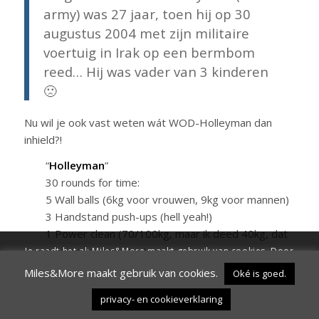
army) was 27 jaar, toen hij op 30
augustus 2004 met zijn militaire
voertuig in Irak op een bermbom
reed… Hij was vader van 3 kinderen
🙁
Nu wil je ook vast weten wát WOD-Holleyman dan
inhield?!
“
Holleyman
”
30 rounds for time:
5 Wall balls (6kg voor vrouwen, 9kg voor mannen)
3 Handstand push-ups (hell yeah!)
1 Power clean (70/100kg, maar ik deed 40kg, dat
was zwaar genoeg..)
Je raadt het al: Miles&More maakt gebruik van cookies. Door
verder te surfen op de site ga je hiermee akkoord
Miles&More maakt gebruik van cookies.
Oké is goed.
Dertig rondes dus. Heavy shit.
Oké is goed.
Wil ik niet.
Instellingen
privacy- en cookieverklaring