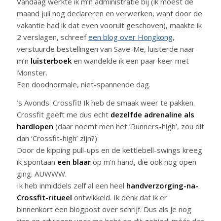
Vandaag werkte ik m’n administratie bij (ik moest de
maand juli nog declareren en verwerken, want door de
vakantie had ik dat even vooruit geschoven), maakte ik
2 verslagen, schreef
een blog over Hongkong
,
verstuurde bestellingen van Save-Me, luisterde naar
m’n
luisterboek
en wandelde ik een paar keer met
Monster.
Een doodnormale, niet-spannende dag.
’s Avonds: Crossfit! Ik heb de smaak weer te pakken.
Crossfit geeft me dus echt
dezelfde adrenaline als
hardlopen
(daar noemt men het ‘Runners-high’, zou dit
dan ‘Crossfit-high’ zijn?)
Door de kipping pull-ups en de kettlebell-swings kreeg
ik spontaan
een blaar
op m’n hand, die ook nog open
ging. AUWWW.
Ik heb inmiddels zelf al een heel
handverzorging-na-
Crossfit-ritueel
ontwikkeld. Ik denk dat ik er
binnenkort een blogpost over schrijf. Dus als je nog
tips en adviezen voor me hebt op dit gebied: méér dan