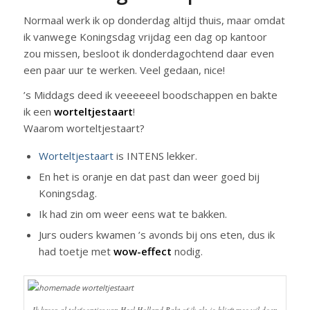
Normaal werk ik op donderdag altijd thuis, maar omdat
ik vanwege Koningsdag vrijdag een dag op kantoor
zou missen, besloot ik donderdagochtend daar even
een paar uur te werken. Veel gedaan, nice!
’s Middags deed ik veeeeeel boodschappen en bakte
ik een
worteltjestaart
!
Waarom worteltjestaart?
Worteltjestaart
is INTENS lekker.
En het is oranje en dat past dan weer goed bij
Koningsdag.
Ik had zin om weer eens wat te bakken.
Jurs ouders kwamen ’s avonds bij ons eten, dus ik
had toetje met
wow-effect
nodig.
Ik kreeg al telefoontjes van Heel Holland Bakt of ik als-je-blieft mee wil doen