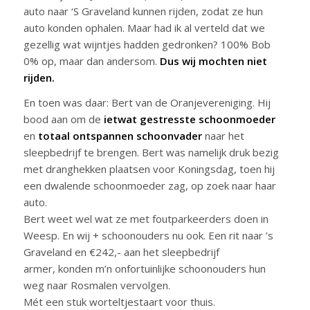
auto naar ‘S Graveland kunnen rijden, zodat ze hun
auto konden ophalen. Maar had ik al verteld dat we
gezellig wat wijntjes hadden gedronken? 100% Bob
0% op, maar dan andersom.
Dus wij mochten niet
rijden.
En toen was daar: Bert van de Oranjevereniging. Hij
bood aan om de
ietwat gestresste schoonmoeder
en
totaal ontspannen schoonvader
naar het
sleepbedrijf te brengen. Bert was namelijk druk bezig
met dranghekken plaatsen voor Koningsdag, toen hij
een dwalende schoonmoeder zag, op zoek naar haar
auto.
Bert weet wel wat ze met foutparkeerders doen in
Weesp. En wij + schoonouders nu ook. Een rit naar ’s
Graveland en €242,- aan het sleepbedrijf
armer, konden m’n onfortuinlijke schoonouders hun
weg naar Rosmalen vervolgen.
Mét een stuk worteltjestaart voor thuis.