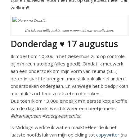
welkom!!
Het lijkt een lullig plekje, maar mennnn dit was gevoelig hoor.
Donderdag ♥ 17 augustus
Ik moest om 10.30u in het ziekenhuis zijn: op controle
bij m’n reumatoloog (alles goed!). Omdat ik meewerk
aan een onderzoek om mijn vorm van reuma (SLE)
beter in kaart te brengen, moest ik ook allerlei andere
onderzoeken ondergaan. En vanwege het bloedprikken
mocht ik ’s ochtends niets eten of drinken…
Dus toen ik om 13.00u eindelijk m’n eerste kopje koffie
van de dag dronk, werd ik weer een beetje mens
#dramaqueen #zoergwashetniet
’s Middags werkte ik wat en maakte+leerde ik het
laatste hoofdstuk van mijn opleiding tot
copywriter
(nu