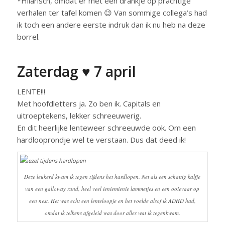
*Hilarisch, omdat er met een drankje op prachtige
verhalen ter tafel komen 😉 Van sommige collega’s had
ik toch een andere eerste indruk dan ik nu heb na deze
borrel.
Zaterdag ♥ 7 april
LENTE!!!
Met hoofdletters ja. Zo ben ik. Capitals en
uitroeptekens, lekker schreeuwerig.
En dit heerlijke lenteweer schreeuwde ook. Om een
hardlooprondje wel te verstaan. Dus dat deed ik!
Deze leukerd kwam ik tegen tijdens het hardlopen. Net als een schattig kalfje
van een galloway rund, heel veel ieniemienie lammetjes en een ooievaar op
een nest. Het was echt een lenteloopje en het voelde alsof ik ADHD had,
omdat ik telkens afgeleid was door alles wat ik tegenkwam.