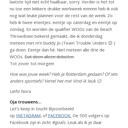
laatste tijd niet echt haalbaar, sorry. Verder is het tot
nu toe een lekkere drukke werkweek ennnnn heb ik ook
nog wat leuke plannen voor de rest van de week. Zo
heb ik twee etentjes: eentje op zaterdag en eentje op
zondag. En worden de qualifier WODs van de Beach
Throwdown bekend gemaakt, die ik donderdag
meteen met m’n buddy Jo (Team Trouble Unders 😉 )
ga doen. Eentje dan hè. Niet meteen alle drie de
WODs.
Dat doen alleen debielen.
Tot zover tot morgen!
Hoe was jouw week? Heb je Rotterdam gedaan? Of iets
anders sportiefs? Vertel het me! Vind ik leuk 🙂
Liefs! Nora
Oja trouwens…
Let’s keep in touch! Bijvoorbeeld
op
INSTAGRAM
, of
FACEBOOK.
De 500 volgers op
Facebook zijn in zicht
#goals.
Leuk als ik je daar