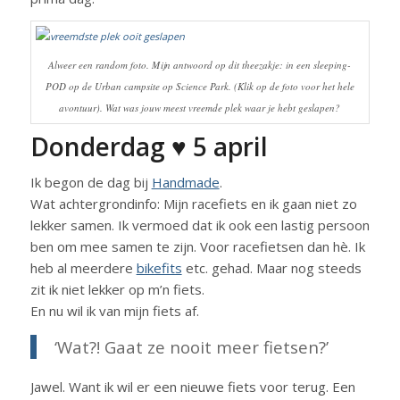
Alweer een random foto. Mijn antwoord op dit theezakje: in een sleeping-
POD op de Urban campsite op Science Park. (Klik op de foto voor het hele
avontuur). Wat was jouw meest vreemde plek waar je hebt geslapen?
Donderdag ♥ 5 april
Ik begon de dag bij
Handmade
.
Wat achtergrondinfo: Mijn racefiets en ik gaan niet zo
lekker samen. Ik vermoed dat ik ook een lastig persoon
ben om mee samen te zijn. Voor racefietsen dan hè. Ik
heb al meerdere
bikefits
etc. gehad. Maar nog steeds
zit ik niet lekker op m’n fiets.
En nu wil ik van mijn fiets af.
‘Wat?! Gaat ze nooit meer fietsen?’
Jawel. Want ik wil er een nieuwe fiets voor terug. Een