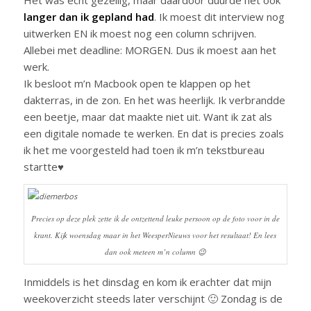
Het was echt gezellig, maar daardoor duurde het ook
langer dan ik gepland had
. Ik moest dit interview nog
uitwerken EN ik moest nog een column schrijven.
Allebei met deadline: MORGEN. Dus ik moest aan het
werk.
Ik besloot m’n Macbook open te klappen op het
dakterras, in de zon. En het was heerlijk. Ik verbrandde
een beetje, maar dat maakte niet uit. Want ik zat als
een digitale nomade te werken. En dat is precies zoals
ik het me voorgesteld had toen ik m’n tekstbureau
startte♥
Precies op deze plek zette ik de ontzettend leuke persoon op de foto voor in de
krant. Kijk woensdag maar in het WeesperNieuws voor het resultaat! En lees
dan ook meteen m’n column 😉
Inmiddels is het dinsdag en kom ik erachter dat mijn
weekoverzicht steeds later verschijnt 🙂 Zondag is de