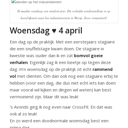
Ik maakte vandaag een random foto. Dit verliefde eendenstelletje is op
huwelijksreis naar het industrieterrein in Weesp. Zooo romantisch!
Woensdag ♥ 4 april
Een dag op de praktijk. Met een eerstejaars stagiaire
die een snuffelstage kwam doen. De stagiaire in
kwestie was ouder dan ik en zat
bomvol goeie
verhalen
. Eigenlijk zag ik een beetje op tegen deze
dag: m’n woensdag op de praktijk zit echt
rammend
vol
met cliënten. Om dan ook nog een stagiaire erbij te
hebben (voor een dag, die dus niet echt iets kan doen
maar vooral wil kijken en dingen wil weten) kan best
vermoeiend zijn. Maar dit was leuk!
’s Avonds ging ik nog even naar CrossFit. En dat was
ook al zo leuk!
En zo werd een doodnormale woensdag best een
prima dag.