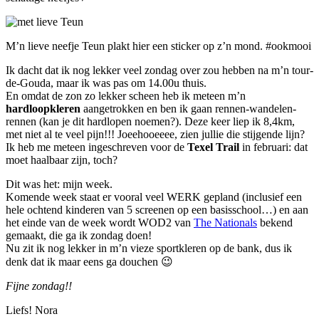
M’n lieve neefje Teun plakt hier een sticker op z’n mond. #ookmooi
Ik dacht dat ik nog lekker veel zondag over zou hebben na m’n tour-
de-Gouda, maar ik was pas om 14.00u thuis.
En omdat de zon zo lekker scheen heb ik meteen m’n
hardloopkleren
aangetrokken en ben ik gaan rennen-wandelen-
rennen (kan je dit hardlopen noemen?). Deze keer liep ik 8,4km,
met niet al te veel pijn!!! Joeehooeeee, zien jullie die stijgende lijn?
Ik heb me meteen ingeschreven voor de
Texel Trail
in februari: dat
moet haalbaar zijn, toch?
Dit was het: mijn week.
Komende week staat er vooral veel WERK gepland (inclusief een
hele ochtend kinderen van 5 screenen op een basisschool…) en aan
het einde van de week wordt WOD2 van
The Nationals
bekend
gemaakt, die ga ik zondag doen!
Nu zit ik nog lekker in m’n vieze sportkleren op de bank, dus ik
denk dat ik maar eens ga douchen 😉
Fijne zondag!!
Liefs! Nora