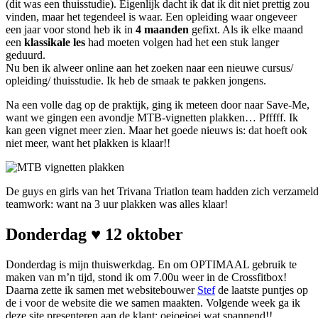
(dit was een thuisstudie). Eigenlijk dacht ik dat ik dit niet prettig zou
vinden, maar het tegendeel is waar. Een opleiding waar ongeveer
een jaar voor stond heb ik in
4 maanden
gefixt. Als ik elke maand
een
klassikale les
had moeten volgen had het een stuk langer
geduurd.
Nu ben ik alweer online aan het zoeken naar een nieuwe cursus/
opleiding/ thuisstudie. Ik heb de smaak te pakken jongens.
Na een volle dag op de praktijk, ging ik meteen door naar Save-Me,
want we gingen een avondje MTB-vignetten plakken… Pfffff. Ik
kan geen vignet meer zien. Maar het goede nieuws is: dat hoeft ook
niet meer, want het plakken is klaar!!
De guys en girls van het Trivana Triatlon team hadden zich verzame
teamwork: want na 3 uur plakken was alles klaar!
Donderdag ♥ 12 oktober
Donderdag is mijn thuiswerkdag. En om OPTIMAAL gebruik te
maken van m’n tijd, stond ik om 7.00u weer in de Crossfitbox!
Daarna zette ik samen met websitebouwer
Stef
de laatste puntjes op
de i voor de website die we samen maakten. Volgende week ga ik
deze site presenteren aan de klant: oeioeioei wat spannend!!