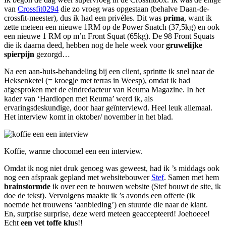
van
Crossfit0294
die zo vroeg was opgestaan (behalve Daan-de-
crossfit-meester), dus ik had een privéles. Dit was
prima
, want ik
zette meteen een nieuwe 1RM op de Power Snatch (37,5kg) en ook
een nieuwe 1 RM op m’n Front Squat (65kg). De 98 Front Squats
die ik daarna deed, hebben nog de hele week voor
gruwelijke
spierpijn
gezorgd…
Na een aan-huis-behandeling bij een client, sprintte ik snel naar de
Heksenketel (= kroegje met terras in Weesp), omdat ik had
afgesproken met de eindredacteur van Reuma Magazine. In het
kader van ‘Hardlopen met Reuma’ werd ik, als
ervaringsdeskundige, door haar geïnterviewd. Heel leuk allemaal.
Het interview komt in oktober/ november in het blad.
Koffie, warme chocomel een een interview.
Omdat ik nog niet druk genoeg was geweest, had ik ’s middags ook
nog een afspraak gepland met websitebouwer
Stef
. Samen met hem
brainstormde
ik over een te bouwen website (Stef bouwt de site, ik
doe de tekst). Vervolgens maakte ik ’s avonds een offerte (ik
noemde het trouwens ‘aanbieding’) en stuurde die naar de klant.
En, surprise surprise, deze werd meteen geaccepteerd! Joehoeee!
Echt
een vet toffe klus
!!