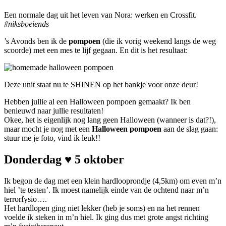
Een normale dag uit het leven van Nora: werken en Crossfit.
#niksboeiends
’s Avonds ben ik de
pompoen
(die ik vorig weekend langs de weg
scoorde) met een mes te lijf gegaan. En dit is het resultaat:
Deze unit staat nu te SHINEN op het bankje voor onze deur!
Hebben jullie al een Halloween pompoen gemaakt? Ik ben
benieuwd naar jullie resultaten!
Okee, het is eigenlijk nog lang geen Halloween (wanneer is dat?!),
maar mocht je nog met een
Halloween pompoen
aan de slag gaan:
stuur me je foto, vind ik leuk!!
Donderdag ♥ 5 oktober
Ik begon de dag met een klein hardlooprondje (4,5km) om even m’n
hiel ’te testen’. Ik moest namelijk einde van de ochtend naar m’n
terrorfysio….
Het hardlopen ging niet lekker (heb je soms) en na het rennen
voelde ik steken in m’n hiel. Ik ging dus met grote angst richting