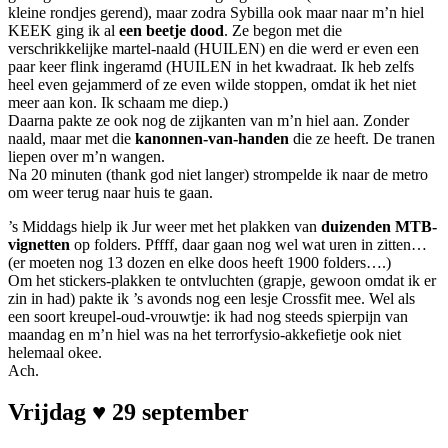
kleine rondjes gerend), maar zodra Sybilla ook maar naar m’n hiel
KEEK ging ik al
een beetje dood
. Ze begon met die
verschrikkelijke martel-naald (HUILEN) en die werd er even een
paar keer flink ingeramd (HUILEN in het kwadraat. Ik heb zelfs
heel even gejammerd of ze even wilde stoppen, omdat ik het niet
meer aan kon. Ik schaam me diep.)
Daarna pakte ze ook nog de zijkanten van m’n hiel aan. Zonder
naald, maar met die
kanonnen-van-handen
die ze heeft. De tranen
liepen over m’n wangen.
Na 20 minuten (thank god niet langer) strompelde ik naar de metro
om weer terug naar huis te gaan.
’s Middags hielp ik Jur weer met het plakken van
duizenden MTB-
vignetten
op folders. Pffff, daar gaan nog wel wat uren in zitten…
(er moeten nog 13 dozen en elke doos heeft 1900 folders….)
Om het stickers-plakken te ontvluchten (grapje, gewoon omdat ik er
zin in had) pakte ik ’s avonds nog een lesje Crossfit mee. Wel als
een soort kreupel-oud-vrouwtje: ik had nog steeds spierpijn van
maandag en m’n hiel was na het terrorfysio-akkefietje ook niet
helemaal okee.
Ach.
Vrijdag ♥ 29 september