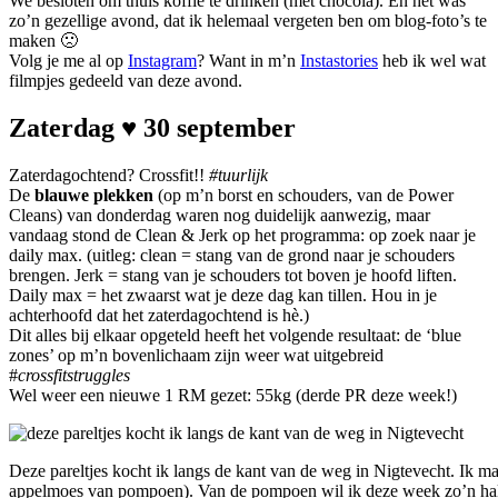
We besloten om thuis koffie te drinken (mét chocola). En het was
zo’n gezellige avond, dat ik helemaal vergeten ben om blog-foto’s te
maken 🙁
Volg je me al op
Instagram
? Want in m’n
Instastories
heb ik wel wat
filmpjes gedeeld van deze avond.
Zaterdag ♥ 30 september
Zaterdagochtend? Crossfit!!
#tuurlijk
De
blauwe plekken
(op m’n borst en schouders, van de Power
Cleans) van donderdag waren nog duidelijk aanwezig, maar
vandaag stond de Clean & Jerk op het programma: op zoek naar je
daily max. (uitleg: clean = stang van de grond naar je schouders
brengen. Jerk = stang van je schouders tot boven je hoofd liften.
Daily max = het zwaarst wat je deze dag kan tillen. Hou in je
achterhoofd dat het zaterdagochtend is hè.)
Dit alles bij elkaar opgeteld heeft het volgende resultaat: de ‘blue
zones’ op m’n bovenlichaam zijn weer wat uitgebreid
#
crossfitstruggles
Wel weer een nieuwe 1 RM gezet: 55kg (derde PR deze week!)
Deze pareltjes kocht ik langs de kant van de weg in Nigtevecht. Ik 
appelmoes van pompoen). Van de pompoen wil ik deze week zo’n ha