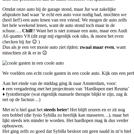
Omdat onze auto bij de garage stond, maar Jur wat zakelijke
afspraken had waar ‘ie echt een auto voor nodig had, mochten we
(heel lief!) een auto lenen van een vriend. We mogen de auto zelfs
het hele weekend lenen, want de auto stond toch maar in de
schuur….
Chill
!! Want het is niet zomaar een auto, maar een Audi
A6 quattro V8 (dit zegt mij eigenlijk ook niks, ik moest het even
checken bij Jur 😉 )
Dus als je een vet mooie auto ziet rijden:
zwaai maar even
, want
misschien zit ik er in 😉
We voelden ons echt coole gasten in een coole auto. Kijk ons een perf
Aan het einde van de middag ging ik naar Amsterdam, voor:
♦ een vergadering met het projectteam van ‘Hardlopen met Reuma’
♦ fysiotherapie (wat eigenlijk manuele therapie blijkt te zijn, zag ik
net op de factuur…)
Met m’n hiel gaat het
steeds beter
! Het blijft zeuren en er zit nog
een bobbel (die fysio Sybilla zo heerlijk kan masseren…), maar het
lijkt steeds iets minder te worden. Het hardlopen mag ik dus verder
opbouwen.
Het ging zelfs zo goed dat Sybilla besloot om geen naald in m’n hiel