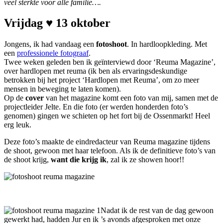
veel sterkte voor alle familie….
Vrijdag ♥ 13 oktober
Jongens, ik had vandaag een
fotoshoot
. In hardloopkleding. Met
een
professionele fotograaf
.
Twee weken geleden ben ik geïnterviewd door ‘Reuma Magazine’,
over hardlopen met reuma (ik ben als ervaringsdeskundige
betrokken bij het project ‘Hardlopen met Reuma’, om zo meer
mensen in beweging te laten komen).
Op de
cover
van het magazine komt een foto van mij, samen met de
projectleider Jelte. En die foto (er werden honderden foto’s
genomen) gingen we schieten op het fort bij de Ossenmarkt! Heel
erg leuk.
Deze foto’s maakte de eindredacteur van Reuma magazine tijdens
de shoot, gewoon met haar telefoon. Als ik de definitieve foto’s van
de shoot krijg,
want die krijg ik
, zal ik ze showen hoor!!
Nadat ik de rest van de dag gewoon
gewerkt had, hadden Jur en ik ’s avonds afgesproken met onze