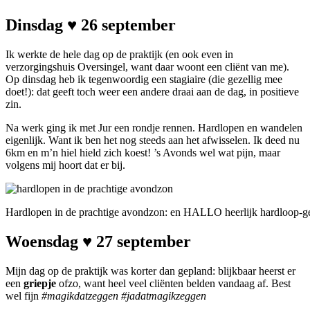
Dinsdag ♥ 26 september
Ik werkte de hele dag op de praktijk (en ook even in
verzorgingshuis Oversingel, want daar woont een cliënt van me).
Op dinsdag heb ik tegenwoordig een stagiaire (die gezellig mee
doet!): dat geeft toch weer een andere draai aan de dag, in positieve
zin.
Na werk ging ik met Jur een rondje rennen. Hardlopen en wandelen
eigenlijk. Want ik ben het nog steeds aan het afwisselen. Ik deed nu
6km en m’n hiel hield zich koest! ’s Avonds wel wat pijn, maar
volgens mij hoort dat er bij.
Hardlopen in de prachtige avondzon: en HALLO heerlijk hardloop-g
Woensdag ♥ 27 september
Mijn dag op de praktijk was korter dan gepland: blijkbaar heerst er
een
griepje
ofzo, want heel veel cliënten belden vandaag af. Best
wel fijn
#magikdatzeggen #jadatmagikzeggen