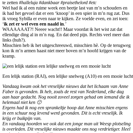
te zetten
#halleluja #dankbaar #praisethelord #etc
Wel had ik al een ruime week een beetje last van m’n schouders en
ik had het gevoel dat er een ‘knoop’ in een spier in m’n rug zat. Dus
ik vroeg Sybilla er even naar te kijken. Ze voelde even, en zei toen:
‘
ik zet er wel even een naald in
.’
WAAAAAAT?! Neeee wacht!! Maar voordat ik het wist zat dat
ellendige ding al in m’n rug. En dat deed pijn. Rechts veel meer dan
links (huh?).
Misschien heb ik het uitgeschreeuwd, misschien hè. Op de terugweg
kon ik m’n armen haast niet meer boven m’n hoofd krijgen van de
kramp.
Een lelijk station (RAI), een lelijke snelweg (A10) en een mooie lucht
Vandaag kwam ook het vreselijke nieuws dat het lichaam van Anne
Faber is gevonden. Ik heb, zoals de rest van Nederland, elke dag
aan haar gedacht. Nog nooit zoveel zorgen gehad om iemand die ik
helemaal niet ken 🙁
Ergens had ik nog een sprankeltje hoop dat Anne misschien ergens
in een schuur nog levend werd gevonden. Dit is echt vreselijk. Ik
krijg er buikpijn van.
En vandaag hoorden we ook dat een jonge man uit Weesp plotseling
is overleden. Dit vreselijke nieuws maakte ons nog verdrietiger. Heel