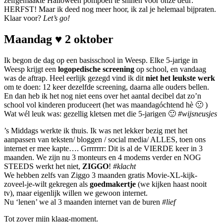
zelfgemaakte Halloween pompoen te shinen voor onze deur:
HERFST! Maar ik deed nog meer hoor, ik zal je helemaal bijpraten.
Klaar voor?
Let’s go!
Maandag ♥ 2 oktober
Ik begon de dag op een basisschool in Weesp. Elke 5-jarige in
Weesp krijgt een
logopedische screening
op school, en vandaag
was de aftrap. Heel eerlijk gezegd vind ik dit
niet het leukste werk
om te doen: 12 keer dezelfde screening, daarna alle ouders bellen.
En dan heb ik het nog niet eens over het aantal decibel dat zo’n
school vol kinderen produceert (het was maandagóchtend hè 🙁 )
Wat wél leuk was: gezellig kletsen met die 5-jarigen 🙂
#wijsneusjes
’s Middags werkte ik thuis. Ik was net lekker bezig met het
aanpassen van teksten/ bloggen / social media/ ALLES, toen ons
internet er mee kapte…. Grrrrrrr: Dit is al de VIERDE keer in 3
maanden. We zijn nu 3 monteurs en 4 modems verder en NOG
STEEDS werkt het niet,
ZIGGO
!
#klacht
We hebben zelfs van Ziggo 3 maanden gratis Movie-XL-kijk-
zoveel-je-wilt gekregen als
goedmakertje
(we kijken haast nooit
tv), maar eigenlijk willen we gewoon internet.
Nu ‘lenen’ we al 3 maanden internet van de buren
#lief
Tot zover mijn klaag-moment.