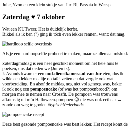
Julie, Yvon en een klein stukje van Jur. Bij Passata in Weesp.
Zaterdag ♥ 7 oktober
Wat een KUTweer. Het is duidelijk herfst.
Bikkel als ik ben (?) ging ik tóch even lekker rennen, want: dat mag.
Als je een hardloopselfie probeert te maken, maar ze allemaal mislu
Zaterdagmiddag is een heel geschikt moment om het hele huis te
poetsen, dus dat deden we (Jur en ik).
’s Avonds kwam er een
oud-dienstkameraad van Jur
eten, dus ik
wilde een lekker maaltje op tafel zetten en dat vergde ook wat
voorbereiding. En alsof de middag nog niet vol genoeg was, bakte
ik ook nog een
pompoencake
(of was het pompoenbrood?) om
morgen mee te nemen naar Crossfit. De pompoen was trouwens
afkomstig uit m’n Halloween-pompoen 😉 die was ook eetbaar →
zonde om weg te gooien
#typischNederlands
Deze best gezonde pompoencake was best lekker. Het recept komt de