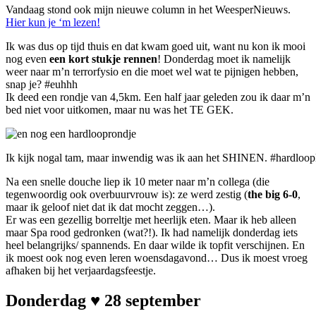
Vandaag stond ook mijn nieuwe column in het WeesperNieuws.
Hier kun je ‘m lezen!
Ik was dus op tijd thuis en dat kwam goed uit, want nu kon ik mooi
nog even
een kort stukje rennen
! Donderdag moet ik namelijk
weer naar m’n terrorfysio en die moet wel wat te pijnigen hebben,
snap je? #euhhh
Ik deed een rondje van 4,5km. Een half jaar geleden zou ik daar m’n
bed niet voor uitkomen, maar nu was het TE GEK.
Ik kijk nogal tam, maar inwendig was ik aan het SHINEN. #hardloop
Na een snelle douche liep ik 10 meter naar m’n collega (die
tegenwoordig ook overbuurvrouw is): ze werd zestig (
the big 6-0
,
maar ik geloof niet dat ik dat mocht zeggen…).
Er was een gezellig borreltje met heerlijk eten. Maar ik heb alleen
maar Spa rood gedronken (wat?!). Ik had namelijk donderdag iets
heel belangrijks/ spannends. En daar wilde ik topfit verschijnen. En
ik moest ook nog even leren woensdagavond… Dus ik moest vroeg
afhaken bij het verjaardagsfeestje.
Donderdag ♥ 28 september