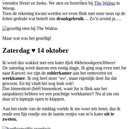
vrienden Henri en Ineke. We aten en borrelden bij
The Walrus
in
Weesp.
Toen de rekening kwam werden we even flink met onze neus op de
feiten gedrukt wat betreft ons
drankgebruik
… Zo’n avond ja….
Maar wat was het gezellig!
Zaterdag ♥ 14 oktober
Ik werd dus wakker met een kater
#joh #ikbenookgeen30meer
De zaterdag werd daarom een rustig dagje. Ik ging nog even met Jur
naar Karwei: we zijn de
zolderkamer
aan het omtoveren tot
werkkamer
. Ik zeg heel stoer ‘we’, maar eigenlijk doet Jur dat
gewoon. En hij vindt het nog leuk ook!
Dus binnenkort (héél binnenkort, want Jur is flink aan het
aanpakken) hebben we een prachtige werkkamer!! Nu al zin om
daar m’n laptopje open te klappen.
Aan het einde van de middag voelde ik me weer iets beter, dus ik
rende een fijn rondje om de laatste restjes van m’n kater
uit te
zweten.