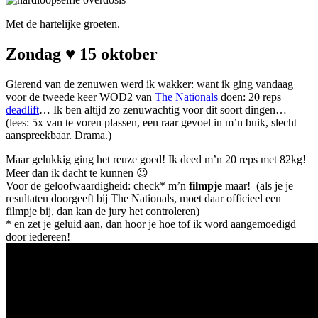
Met de hartelijke groeten.
Zondag ♥ 15 oktober
Gierend van de zenuwen werd ik wakker: want ik ging vandaag
voor de tweede keer WOD2 van
The Nationals
doen: 20 reps
deadlift
… Ik ben altijd zo zenuwachtig voor dit soort dingen…
(lees: 5x van te voren plassen, een raar gevoel in m’n buik, slecht
aanspreekbaar. Drama.)
Maar gelukkig ging het reuze goed! Ik deed m’n 20 reps met 82kg!
Meer dan ik dacht te kunnen 😉
Voor de geloofwaardigheid: check* m’n
filmpje
maar! (als je je
resultaten doorgeeft bij The Nationals, moet daar officieel een
filmpje bij, dan kan de jury het controleren)
* en zet je geluid aan, dan hoor je hoe tof ik word aangemoedigd
door iedereen!