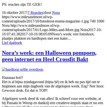
PS: reacties zijn TE GEK!
16 oktober 2017
/
7 Reacties
/
door
Nora
https://www.milesandmore.nl/wp-
content/uploads/2017/10/fotoshoot-reuma-magazine-1.jpg
749
1000
Nora
http://www.milesandmore.nl/wp-
content/uploads/2017/01/Logo-Miles-and-More.jpg
Nora
2017-10-
16 07:41:38
2017-10-16 08:05:09
Nora’s week: een fotoshoot,
plaatjes plakken en hardlopen met een kater…
Lief dagboek
Nora’s week: een Halloween pompoen,
geen internet en Heel Crossfit Bakt
Haaaaaa hoi!!
Het is al bijna zondagavond (bijna hè) en ik heb nu pas tijd om te
beginnen aan mijn dagboek van de afgelopen week. Erg? Nee hoor.
Gewoon druk. En dat is TOP!
Afgelopen week deed ik van alles! Ik schreef voor een website, at
bij Passata in Weesp en dankzij een creatieve-impuls staat er nu een