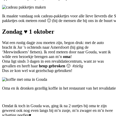
Ik maakte vandaag ook cadeau-pakketjes voor alle lieve lieverds die
pakketjes ook meteen rond 🙂 (bij de mensen die bij ons in de buurt 
Zondag ♥ 1 oktober
Wat een rustig dagje zou moeten zijn, begon druk: met de auto
bracht ik Jur ’s ochtends naar Amersfoort (hij ging de
‘Meewindkoers’ fietsen). Ik reed meteen door naar Gouda, want ik
wilde een bezoekje brengen aan m’n
oma
!
Oma ligt sinds 3 dagen in een revalidatiecentrum, want ze was
gevallen en heeft haar
heup gebroken
🙁
#zielig
Dus ze kon wel wat gezelschap gebruiken!
Oma en ik dronken gezellig koffie in het restaurant van het revalidat
Omdat ik toch in Gouda was, ging ik na 2 uurtjes bij oma te zijn
geweest ook nog even langs bij m’n zusje, m’n zwager en m’n twee
schattige neefjes♥