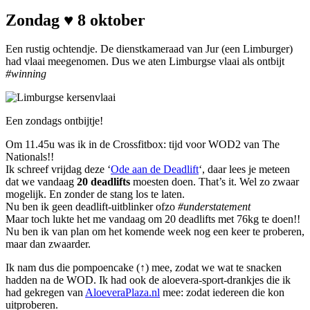
Zondag ♥ 8 oktober
Een rustig ochtendje. De dienstkameraad van Jur (een Limburger)
had vlaai meegenomen. Dus we aten Limburgse vlaai als ontbijt
#winning
Een zondags ontbijtje!
Om 11.45u was ik in de Crossfitbox: tijd voor WOD2 van The
Nationals!!
Ik schreef vrijdag deze ‘
Ode aan de Deadlift
‘, daar lees je meteen
dat we vandaag
20 deadlifts
moesten doen. That’s it. Wel zo zwaar
mogelijk. En zonder de stang los te laten.
Nu ben ik geen deadlift-uitblinker ofzo
#understatement
Maar toch lukte het me vandaag om 20 deadlifts met 76kg te doen!!
Nu ben ik van plan om het komende week nog een keer te proberen,
maar dan zwaarder.
Ik nam dus die pompoencake (↑) mee, zodat we wat te snacken
hadden na de WOD. Ik had ook de aloevera-sport-drankjes die ik
had gekregen van
AloeveraPlaza.nl
mee: zodat iedereen die kon
uitproberen.