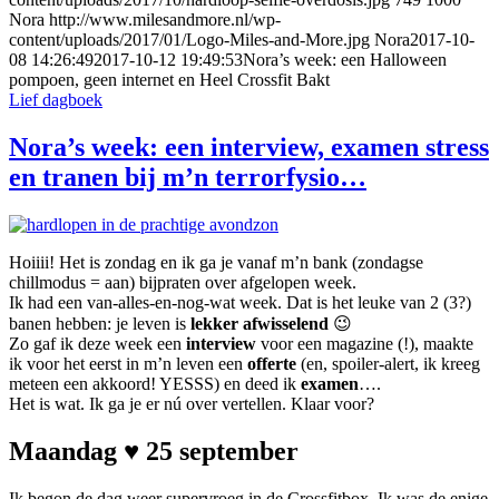
Nora
http://www.milesandmore.nl/wp-
content/uploads/2017/01/Logo-Miles-and-More.jpg
Nora
2017-10-
08 14:26:49
2017-10-12 19:49:53
Nora’s week: een Halloween
pompoen, geen internet en Heel Crossfit Bakt
Lief dagboek
Nora’s week: een interview, examen stress
en tranen bij m’n terrorfysio…
Hoiiii! Het is zondag en ik ga je vanaf m’n bank (zondagse
chillmodus = aan) bijpraten over afgelopen week.
Ik had een van-alles-en-nog-wat week. Dat is het leuke van 2 (3?)
banen hebben: je leven is
lekker afwisselend
😉
Zo gaf ik deze week een
interview
voor een magazine (!), maakte
ik voor het eerst in m’n leven een
offerte
(en, spoiler-alert, ik kreeg
meteen een akkoord! YESSS) en deed ik
examen
….
Het is wat. Ik ga je er nú over vertellen. Klaar voor?
Maandag ♥ 25 september
Ik begon de dag weer supervroeg in de Crossfitbox. Ik was de enige