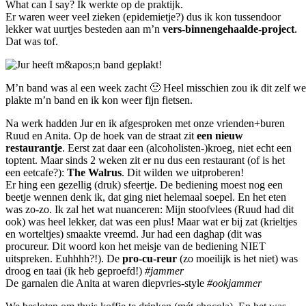
What can I say? Ik werkte op de praktijk.
Er waren weer veel zieken (epidemietje?) dus ik kon tussendoor
lekker wat uurtjes besteden aan m’n
vers-binnengehaalde-project
.
Dat was tof.
M’n band was al een week zacht 🙁 Heel misschien zou ik dit zelf we
plakte m’n band en ik kon weer fijn fietsen.
Na werk hadden Jur en ik afgesproken met onze vrienden+buren
Ruud en Anita. Op de hoek van de straat zit
een nieuw
restaurantje
. Eerst zat daar een (alcoholisten-)kroeg, niet echt een
toptent. Maar sinds 2 weken zit er nu dus een restaurant (of is het
een eetcafe?):
The Walrus
. Dit wilden we uitproberen!
Er hing een gezellig (druk) sfeertje. De bediening moest nog een
beetje wennen denk ik, dat ging niet helemaal soepel. En het eten
was zo-zo. Ik zal het wat nuanceren: Mijn stoofvlees (Ruud had dit
ook) was heel lekker, dat was een plus! Maar wat er bij zat (krieltjes
en worteltjes) smaakte vreemd. Jur had een daghap (dit was
procureur. Dit woord kon het meisje van de bediening NIET
uitspreken. Euhhhh?!). De
pro-cu-reur
(zo moeilijk is het niet) was
droog en taai (ik heb geproefd!)
#jammer
De garnalen die Anita at waren diepvries-style
#ookjammer