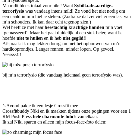
m’n fysiotherapeut.
Maar dit bleek totaal voor niks! Want
Sybilla-de-aardige-
terrorfysio
was vandaag intens mild! Ze vond het niet nodig om
een naald in m’n hiel te steken. (Zodra ze dat zei viel er een last van
m’n schouders. Ik kan daar echt tegenop zien.)
Wel heeft ze met haar
beestachtig krachtige handen
m’n voet
‘gemasseerd’. Maar het gaat duidelijk al een stuk beter, want ik
hoefde
niet te huilen
en ik heb
niet gegild
!!
Afspraak: ik mag lekker doorgaan met het opbouwen van m’n
hardlooprondjes. Langer rennen, minder lopen. Op gevoel.
Yesssss!!!
bij m’n terrorfysio (die vandaag helemaal geen terrorfysio was).
’s Avond pakte ik een lesje Crossfit mee.
Crossfitbuddy Niki en ik maakten tijdens onze pogingen voor een 1
RM Push Press
hele charmante foto’s
van elkaar.
Ik zal Niki sparen en alleen mijn focus-face-foto delen: