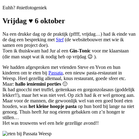
Euhh? #nietfotogeniek
Vrijdag ♥ 6 oktober
Na een drukke dag op de praktijk (pffff, vrijdag…) had ik einde van
de dag een bespreking met
Stef
(de websitebouwer met wie ik
samen een project doe).
Toen ik thuiskwam had Jur al een
Gin-Tonic
voor me klaarstaan
(die man snapt wat ik nodig heb op vrijdag 😉 ).
We hadden afgesproken met vrienden Steve en Yvon en hun
kinderen om te eten bij
Passata
, een nieuw pasta-restaurant in
Weesp. Heel gezellig allemaal, knus restaurant, goede sfeer etc.
Maar:
hallo ieniemini porties
🙁
Ik had gnocchi met truffel, geitenkaas en gorgonzolasaus (goddelijk
lekker!!), maar het was niet veel. Op zich had ik er wel genoeg aan.
Maar voor de mannen, die gewoonlijk wel van een goed bord eten
houden, was
het kleine hoopje pasta
op hun bord bij lange na niet
genoeg. Thuis heeft Jur nog eieren gebakken om z’n honger te
stillen…
Het was trouwens wel een hele gezellige avond!!