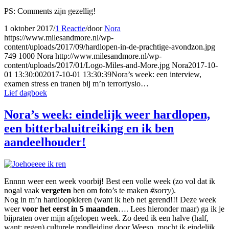
PS: Comments zijn gezellig!
1 oktober 2017
/
1 Reactie
/
door
Nora
https://www.milesandmore.nl/wp-
content/uploads/2017/09/hardlopen-in-de-prachtige-avondzon.jpg
749
1000
Nora
http://www.milesandmore.nl/wp-
content/uploads/2017/01/Logo-Miles-and-More.jpg
Nora
2017-10-
01 13:30:00
2017-10-01 13:30:39
Nora’s week: een interview,
examen stress en tranen bij m’n terrorfysio…
Lief dagboek
Nora’s week: eindelijk weer hardlopen,
een bitterbaluitreiking en ik ben
aandeelhouder!
Ennnn weer een week voorbij! Best een volle week (zo vol dat ik
nogal vaak
vergeten
ben om foto’s te maken
#sorry
).
Nog in m’n hardloopkleren (want ik heb net gerend!!! Deze week
weer
voor het eerst in 5 maanden
…. Lees hieronder maar) ga ik je
bijpraten over mijn afgelopen week. Zo deed ik een halve (half,
want: regen) culturele rondleiding door Weesp, mocht ik eindelijk