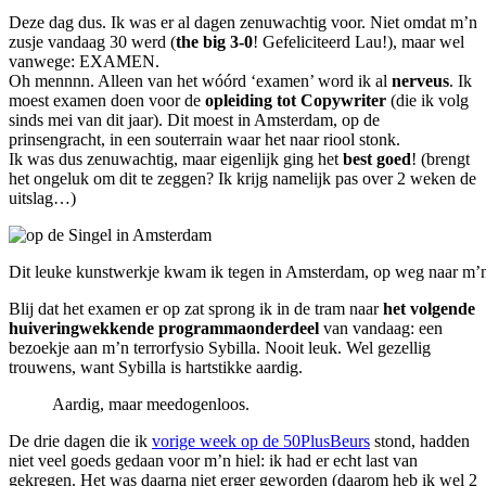
Deze dag dus. Ik was er al dagen zenuwachtig voor. Niet omdat m’n
zusje vandaag 30 werd (
the big 3-0
! Gefeliciteerd Lau!), maar wel
vanwege: EXAMEN.
Oh mennnn. Alleen van het wóórd ‘examen’ word ik al
nerveus
. Ik
moest examen doen voor de
opleiding tot Copywriter
(die ik volg
sinds mei van dit jaar). Dit moest in Amsterdam, op de
prinsengracht, in een souterrain waar het naar riool stonk.
Ik was dus zenuwachtig, maar eigenlijk ging het
best goed
! (brengt
het ongeluk om dit te zeggen? Ik krijg namelijk pas over 2 weken de
uitslag…)
Dit leuke kunstwerkje kwam ik tegen in Amsterdam, op weg naar m’n e
Blij dat het examen er op zat sprong ik in de tram naar
het volgende
huiveringwekkende programmaonderdeel
van vandaag: een
bezoekje aan m’n terrorfysio Sybilla. Nooit leuk. Wel gezellig
trouwens, want Sybilla is hartstikke aardig.
Aardig, maar meedogenloos.
De drie dagen die ik
vorige week op de 50PlusBeurs
stond, hadden
niet veel goeds gedaan voor m’n hiel: ik had er echt last van
gekregen. Het was daarna niet erger geworden (daarom heb ik wel 2