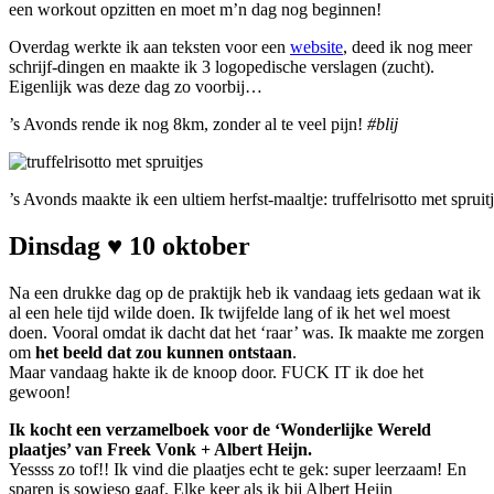
een workout opzitten en moet m’n dag nog beginnen!
Overdag werkte ik aan teksten voor een
website
, deed ik nog meer
schrijf-dingen en maakte ik 3 logopedische verslagen (zucht).
Eigenlijk was deze dag zo voorbij…
’s Avonds rende ik nog 8km, zonder al te veel pijn!
#blij
’s Avonds maakte ik een ultiem herfst-maaltje: truffelrisotto met spruit
Dinsdag ♥ 10 oktober
Na een drukke dag op de praktijk heb ik vandaag iets gedaan wat ik
al een hele tijd wilde doen. Ik twijfelde lang of ik het wel moest
doen. Vooral omdat ik dacht dat het ‘raar’ was. Ik maakte me zorgen
om
het beeld dat zou kunnen ontstaan
.
Maar vandaag hakte ik de knoop door. FUCK IT ik doe het
gewoon!
Ik kocht een verzamelboek voor de ‘Wonderlijke Wereld
plaatjes’ van Freek Vonk + Albert Heijn.
Yessss zo tof!! Ik vind die plaatjes echt te gek: super leerzaam! En
sparen is sowieso gaaf. Elke keer als ik bij Albert Heijn