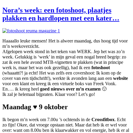
Nora’s week: een fotoshoot, plaatjes
plakken en hardlopen met een kater…
Haaaallo leuke mensen! Het is alweer maandag, dus hoog tijd voor
m’n weekoverzicht.
Afgelopen week stond in het teken van WERK. Jep het was zo’n
week. Gelukkig is ‘werk’ in mijn geval een nogal breed begrip: zo
zat ik een hele avond MTB-vignetten te plakken (wat in principe
werk is, maar het was ook gezellig), had ik een
fotoshoot
(whaaattt?! ja echt! Het was zelfs een covershoot: Ik kom op de
cover van een tijdschrift!), werkte ik avonden lang aan een
website
voor een klant en kreeg ik een virtuele boks van Freek Vonk.
En…. ik kreeg heel
goed nieuws over m’n examen
🙂
Ik zal je helemaal bijpraten. Klaar voor? Let’s go!
Maandag ♥ 9 oktober
Ik begon m’n week om 7.00u ’s ochtends in de
Crossfitbox
. Echt
zo fijn! Okee, dat vroege opstaan niet. Maar dat heb ik er wel voor
over: want om 8.00u ben ik klaarwakker en vol energie, heb ik er al