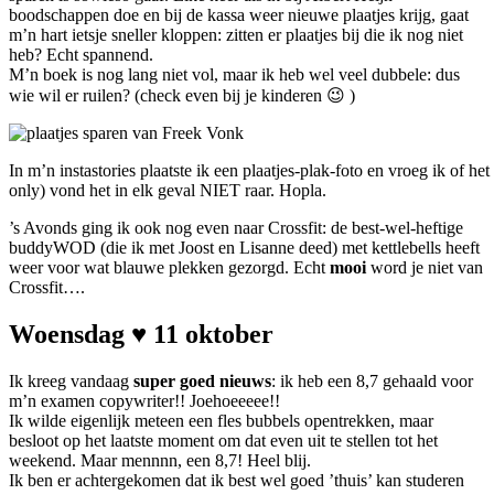
boodschappen doe en bij de kassa weer nieuwe plaatjes krijg, gaat
m’n hart ietsje sneller kloppen: zitten er plaatjes bij die ik nog niet
heb? Echt spannend.
M’n boek is nog lang niet vol, maar ik heb wel veel dubbele: dus
wie wil er ruilen? (check even bij je kinderen 😉 )
In m’n instastories plaatste ik een plaatjes-plak-foto en vroeg ik of h
only) vond het in elk geval NIET raar. Hopla.
’s Avonds ging ik ook nog even naar Crossfit: de best-wel-heftige
buddyWOD (die ik met Joost en Lisanne deed) met kettlebells heeft
weer voor wat blauwe plekken gezorgd. Echt
mooi
word je niet van
Crossfit….
Woensdag ♥ 11 oktober
Ik kreeg vandaag
super goed nieuws
: ik heb een 8,7 gehaald voor
m’n examen copywriter!! Joehoeeeee!!
Ik wilde eigenlijk meteen een fles bubbels opentrekken, maar
besloot op het laatste moment om dat even uit te stellen tot het
weekend. Maar mennnn, een 8,7! Heel blij.
Ik ben er achtergekomen dat ik best wel goed ’thuis’ kan studeren