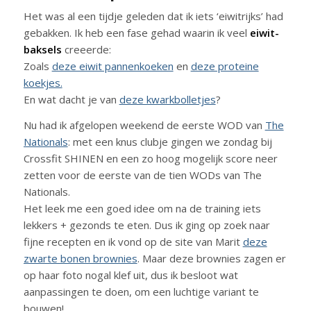
Het was al een tijdje geleden dat ik iets ‘eiwitrijks’ had
gebakken. Ik heb een fase gehad waarin ik veel
eiwit-
baksels
creeerde:
Zoals
deze eiwit pannenkoeken
en
deze proteine
koekjes.
En wat dacht je van
deze kwarkbolletjes
?
Nu had ik afgelopen weekend de eerste WOD van
The
Nationals
: met een knus clubje gingen we zondag bij
Crossfit SHINEN en een zo hoog mogelijk score neer
zetten voor de eerste van de tien WODs van The
Nationals.
Het leek me een goed idee om na de training iets
lekkers + gezonds te eten. Dus ik ging op zoek naar
fijne recepten en ik vond op de site van Marit
deze
zwarte bonen brownies
. Maar deze brownies zagen er
op haar foto nogal klef uit, dus ik besloot wat
aanpassingen te doen, om een luchtige variant te
bouwen!