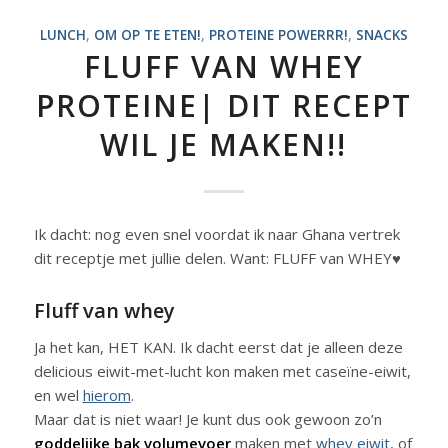
LUNCH
,
OM OP TE ETEN!
,
PROTEINE POWERRR!
,
SNACKS
FLUFF VAN WHEY
PROTEINE| DIT RECEPT
WIL JE MAKEN!!
Ik dacht: nog even snel voordat ik naar Ghana vertrek
dit receptje met jullie delen. Want: FLUFF van WHEY♥
Fluff van whey
Ja het kan, HET KAN. Ik dacht eerst dat je alleen deze
delicious eiwit-met-lucht kon maken met caseïne-eiwit,
en wel
hierom
.
Maar dat is niet waar! Je kunt dus ook gewoon zo’n
goddelijke bak volumevoer
maken met
whey eiwit
, of