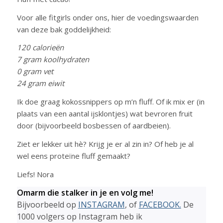
Voor alle fitgirls onder ons, hier de voedingswaarden
van deze bak goddelijkheid:
120 calorieën
7 gram koolhydraten
0 gram vet
24 gram eiwit
Ik doe graag kokossnippers op m’n fluff. Of ik mix er (in
plaats van een aantal ijsklontjes) wat bevroren fruit
door (bijvoorbeeld bosbessen of aardbeien).
Ziet er lekker uit hè? Krijg je er al zin in? Of heb je al
wel eens proteïne fluff gemaakt?
Liefs! Nora
Omarm die stalker in je en volg me!
Bijvoorbeeld op
INSTAGRAM
, of
FACEBOOK.
De
1000 volgers op Instagram heb ik