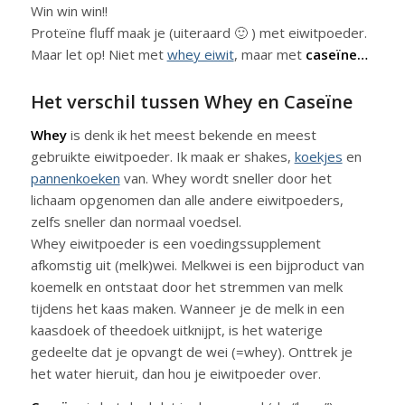
Win win win!!
Proteïne fluff maak je (uiteraard 🙂 ) met eiwitpoeder.
Maar let op! Niet met
whey eiwit
, maar met
caseïne…
Het verschil tussen Whey en Caseïne
Whey
is denk ik het meest bekende en meest
gebruikte eiwitpoeder. Ik maak er shakes,
koekjes
en
pannenkoeken
van. Whey wordt sneller door het
lichaam opgenomen dan alle andere eiwitpoeders,
zelfs sneller dan normaal voedsel.
Whey eiwitpoeder is een voedingssupplement
afkomstig uit (melk)wei. Melkwei is een bijproduct van
koemelk en ontstaat door het stremmen van melk
tijdens het kaas maken. Wanneer je de melk in een
kaasdoek of theedoek uitknijpt, is het waterige
gedeelte dat je opvangt de wei (=whey). Onttrek je
het water hieruit, dan hou je eiwitpoeder over.