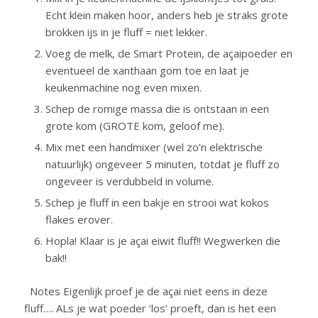
Echt klein maken hoor, anders heb je straks grote
brokken ijs in je fluff = niet lekker.
Voeg de melk, de Smart Protein, de açaipoeder en
eventueel de xanthaan gom toe en laat je
keukenmachine nog even mixen.
Schep de romige massa die is ontstaan in een
grote kom (GROTE kom, geloof me).
Mix met een handmixer (wel zo’n elektrische
natuurlijk) ongeveer 5 minuten, totdat je fluff zo
ongeveer is verdubbeld in volume.
Schep je fluff in een bakje en strooi wat kokos
flakes erover.
Hopla! Klaar is je açai eiwit fluff!! Wegwerken die
bak!!
Notes Eigenlijk proef je de açai niet eens in deze
fluff…. ALs je wat poeder ‘los’ proeft, dan is het een