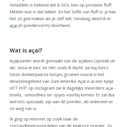
Inmiddels is bekend dat ik DOL ben op proteine fluff.
Mèèèn wat is dat lekker. En het toffe van fluff is: je kan
het zo gek maken als je zelf wilt. Vandaag deed ik er
açai
(in poedervorm) doorheen.
Wat is açai?
Açaipoeder wordt gemaakt van de açaibes (spreek uit
als: ‘assa-ie bes’ en niet zoals ik dacht ‘aa-kaj-bes’).
Deze donkerpaarse besjes groeien vooral in het
Amazonegebied van Zuid-Amerika. Açai is al een tijdje
VET HIP: op Instagram zie ik dagelijks meerdere açai -
bowls, -smoothies en -ijsjes voorbij komen. Er zal dus
wel iets speciaals zijn aan dit poeder, als iedereen er
zo weg van is.
Ik ging op internet op zoek naar de
(gezondheids)voordelen van dit knalroze poeder. Zo