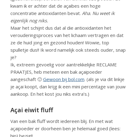
kwam ik er achter dat de açaibes een hoge
concentratie antioxidanten bevat.
Aha. Nu weet ik
eigenlijk nog niks.
Maar het schijnt dus dat al die antioxidanten het
verouderingsproces van het lichaam vertragen en dat
ze de huid jong en gezond houden! Wowie, top
spulletje dus!! Ik word namelijk ook steeds ouder, snap
je?
Ik, extreem gevoelig voor aantrekkelijke RECLAME
PRAATJES, heb meteen een bak açaipoeder
aangeschaft 🙂
Gewoon bij bol.com
. (als je via dit linkje
je açai koopt, dan krijg ik een mini percentage van jouw
aankoop. En het kost jou niks extra’s.)
Açai eiwit fluff
Van een bak fluff wordt iedereen blij. En met wat
açaipoeder er doorheen ben je helemaal goed (lees:
hip) bezig!!