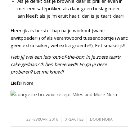
Als je denkt dat je brownie klaar is: prik er even in
met een satéprikker: als daar geen beslag meer
aan kleeft als je ‘m eruit haalt, dan is je taart klaar!!
Heerlijk als herstel-hap na je workout (want:
eiwitpoeder!!) of als verantwoord tussendoortje (want:
geen extra suiker, wel extra groente!!). Eet smakelijk!!
Heb jij wel een iets ‘out-of-the-box’ in je zoete taart/
cake gedaan? Ik ben benieuwd!! En ga je deze
proberen? Let me know!!
Liefs! Nora
23 FEBRUARI 2016
/
0 REACTIES
/
DOOR
NORA