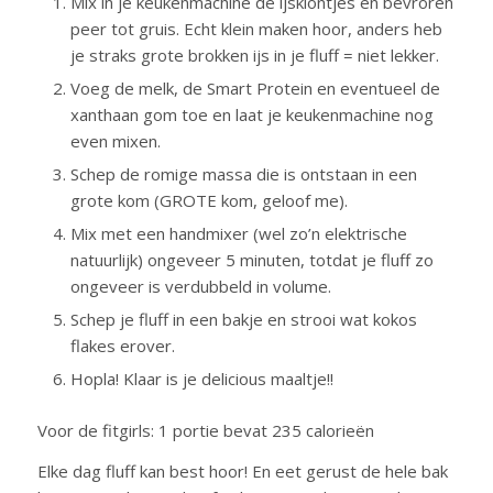
Mix in je keukenmachine de ijsklontjes en bevroren
peer tot gruis. Echt klein maken hoor, anders heb
je straks grote brokken ijs in je fluff = niet lekker.
Voeg de melk, de Smart Protein en eventueel de
xanthaan gom toe en laat je keukenmachine nog
even mixen.
Schep de romige massa die is ontstaan in een
grote kom (GROTE kom, geloof me).
Mix met een handmixer (wel zo’n elektrische
natuurlijk) ongeveer 5 minuten, totdat je fluff zo
ongeveer is verdubbeld in volume.
Schep je fluff in een bakje en strooi wat kokos
flakes erover.
Hopla! Klaar is je delicious maaltje!!
Voor de fitgirls: 1 portie bevat 235 calorieën
Elke dag fluff kan best hoor! En eet gerust de hele bak