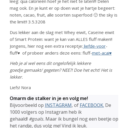
leeg: qua calorieën hoef je het niet te laten!!! Delen
mag ook. En je kunt er op doen wat je hartje begeert:
noten, cacao, fruit, alle soorten superfood 🙂 the sky is
the limit!! 3.5.3208
Dus lekker aan de slag met Whey eiwit, Caseïne eiwit
of Smart Protein: want je kan van ALLES fluff maken!!
Jongens, hier nog een extra receptje:
liefde-voor
-
fluff♥ of probeer anders deze eens: fluff-
met-acai♥
Heb je al wel eens dit ongelofelijk lekkere
goedje gemaakt/ gegeten? NEE?! Doe het echt! Het is
lekker.
Liefs! Nora
Omarm die stalker in je en volg me!
Bijvoorbeeld op
INSTAGRAM
, of
FACEBOOK.
De
1000 volgers op Instagram heb ik
gehaald!
#goals.
Maar ik bungel nog een beetje op
het randje, dus volg me! Vind ik leuk.