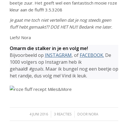
beetje zuur. Het geeft wel een fantastisch mooie roze
kleur aan de fluff!! 3.5.3208
Je gaat me toch niet vertellen dat je nog steeds geen
fluff hebt gemaakt?? DOE HET NU!! Bedank me later.
Liefs! Nora
Omarm die stalker in je en volg me!
Bijvoorbeeld op
INSTAGRAM
, of
FACEBOOK.
De
1000 volgers op Instagram heb ik
gehaald!
#goals.
Maar ik bungel nog een beetje op
het randje, dus volg me! Vind ik leuk.
4 JUNI 2016
/
3 REACTIES
/
DOOR
NORA