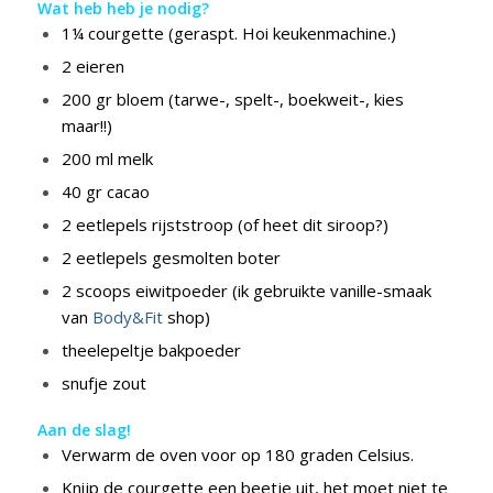
Wat heb heb je nodig?
1¼ courgette (geraspt. Hoi keukenmachine.)
2 eieren
200 gr bloem (tarwe-, spelt-, boekweit-, kies
maar!!)
200 ml melk
40 gr cacao
2 eetlepels rijststroop (of heet dit siroop?)
2 eetlepels gesmolten boter
2 scoops eiwitpoeder (ik gebruikte vanille-smaak
van
Body&Fit
shop)
theelepeltje bakpoeder
snufje zout
Aan de slag!
Verwarm de oven voor op 180 graden Celsius.
Knijp de courgette een beetje uit, het moet niet te