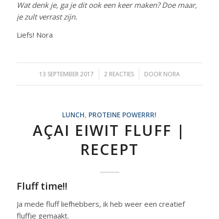
Wat denk je, ga je dit ook een keer maken? Doe maar,
je zult verrast zijn.
Liefs! Nora
13 SEPTEMBER 2017
/
2 REACTIES
/
DOOR
NORA
LUNCH
,
PROTEINE POWERRR!
AÇAI EIWIT FLUFF |
RECEPT
Fluff time!!
Ja mede fluff liefhebbers, ik heb weer een creatief
fluffje gemaakt.