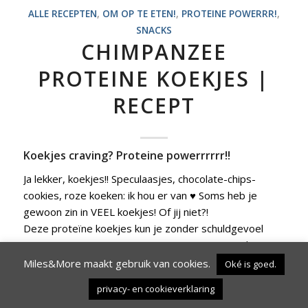
ALLE RECEPTEN
,
OM OP TE ETEN!
,
PROTEINE POWERRR!
,
SNACKS
CHIMPANZEE
PROTEINE KOEKJES |
RECEPT
Koekjes craving? Proteine powerrrrrr!!
Ja lekker, koekjes!! Speculaasjes, chocolate-chips-
cookies, roze koeken: ik hou er van ♥ Soms heb je
gewoon zin in VEEL koekjes! Of jij niet?!
Deze proteïne koekjes kun je zonder schuldgevoel
eten, en ze zijn een PERFECTE SNACK voor na het
sporten!!
Miles&More maakt gebruik van cookies.
Oké is goed.
privacy- en cookieverklaring
Apen eten bananen, toch?