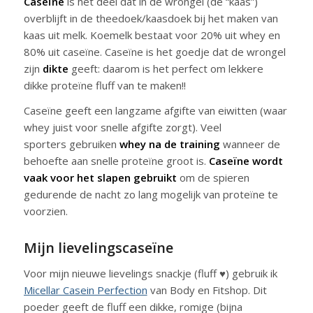
Caseïne
is het deel dat in de wrongel (de “kaas”)
overblijft in de theedoek/kaasdoek bij het maken van
kaas uit melk. Koemelk bestaat voor 20% uit whey en
80% uit caseïne. Caseïne is het goedje dat de wrongel
zijn
dikte
geeft: daarom is het perfect om lekkere
dikke proteïne fluff van te maken!!
Caseïne geeft een langzame afgifte van eiwitten (waar
whey juist voor snelle afgifte zorgt). Veel
sporters gebruiken
whey na de training
wanneer de
behoefte aan snelle proteïne groot is.
Caseïne wordt
vaak voor het slapen gebruikt
om de spieren
gedurende de nacht zo lang mogelijk van proteïne te
voorzien.
Mijn lievelingscaseïne
Voor mijn nieuwe lievelings snackje (fluff ♥) gebruik ik
Micellar Casein Perfection
van Body en Fitshop. Dit
poeder geeft de fluff een dikke, romige (bijna