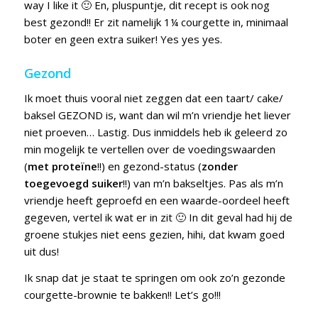
way I like it 🙂 En, pluspuntje, dit recept is ook nog
best gezond!! Er zit namelijk 1¼ courgette in, minimaal
boter en geen extra suiker! Yes yes yes.
Gezond
Ik moet thuis vooral niet zeggen dat een taart/ cake/
baksel GEZOND is, want dan wil m’n vriendje het liever
niet proeven… Lastig. Dus inmiddels heb ik geleerd zo
min mogelijk te vertellen over de voedingswaarden
(
met
proteïne
!!) en gezond-status (
zonder
toegevoegd suiker
!!) van m’n bakseltjes. Pas als m’n
vriendje heeft geproefd en een waarde-oordeel heeft
gegeven, vertel ik wat er in zit 🙂 In dit geval had hij de
groene stukjes niet eens gezien, hihi, dat kwam goed
uit dus!
Ik snap dat je staat te springen om ook zo’n gezonde
courgette-brownie te bakken!! Let’s go!!!