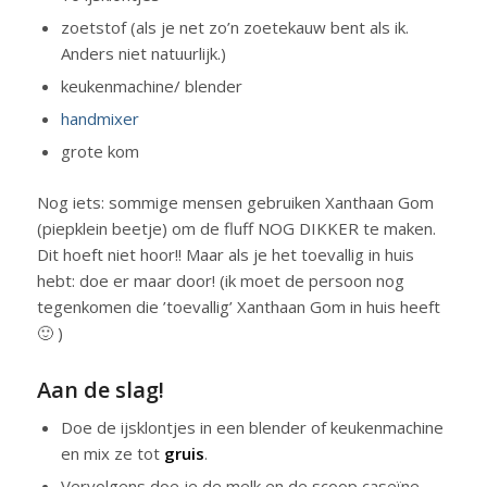
zoetstof (als je net zo’n zoetekauw bent als ik.
Anders niet natuurlijk.)
keukenmachine/ blender
handmixer
grote kom
Nog iets: sommige mensen gebruiken Xanthaan Gom
(piepklein beetje) om de fluff NOG DIKKER te maken.
Dit hoeft niet hoor!! Maar als je het toevallig in huis
hebt: doe er maar door! (ik moet de persoon nog
tegenkomen die ’toevallig’ Xanthaan Gom in huis heeft
🙂 )
Aan de slag!
Doe de ijsklontjes in een blender of keukenmachine
en mix ze tot
gruis
.
Vervolgens doe je de melk en de scoop caseïne