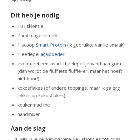
Dit heb je nodig
10 ijsklontje
75ml magere melk
1 scoop
Smart Protein
(ik gebruikte vanille smaak)
1 eetlepel
açaipoeder
eventueel een kwart theelepeltje xanthaan gom
(dan wordt de fluff iets fluffie-er, maar het hoeft
niet hoor!)
kokosflakes (of andere toppings, maar ik ga erg
lekker op kokosflakes)
keukenmachine
handmixer
Aan de slag
Mix in je keukenmachine de ijsklontjes tot gruis.