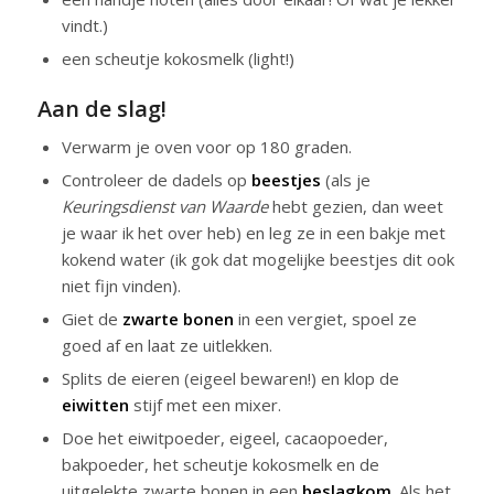
vindt.)
een scheutje kokosmelk (light!)
Aan de slag!
Verwarm je oven voor op 180 graden.
Controleer de dadels op
beestjes
(als je
Keuringsdienst van Waarde
hebt gezien, dan weet
je waar ik het over heb) en leg ze in een bakje met
kokend water (ik gok dat mogelijke beestjes dit ook
niet fijn vinden).
Giet de
zwarte bonen
in een vergiet, spoel ze
goed af en laat ze uitlekken.
Splits de eieren (eigeel bewaren!) en klop de
eiwitten
stijf met een mixer.
Doe het eiwitpoeder, eigeel, cacaopoeder,
bakpoeder, het scheutje kokosmelk en de
uitgelekte zwarte bonen in een
beslagkom
. Als het