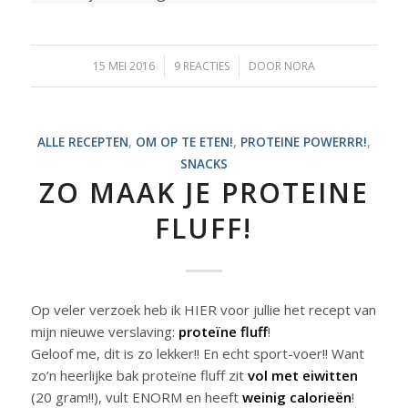
15 MEI 2016
/
9 REACTIES
/
DOOR
NORA
ALLE RECEPTEN
,
OM OP TE ETEN!
,
PROTEINE POWERRR!
,
SNACKS
ZO MAAK JE PROTEINE
FLUFF!
Op veler verzoek heb ik HIER voor jullie het recept van
mijn nieuwe verslaving:
proteïne fluff
!
Geloof me, dit is zo lekker!! En echt sport-voer!! Want
zo’n heerlijke bak proteïne fluff zit
vol met eiwitten
(20 gram!!), vult ENORM en heeft
weinig calorieën
!