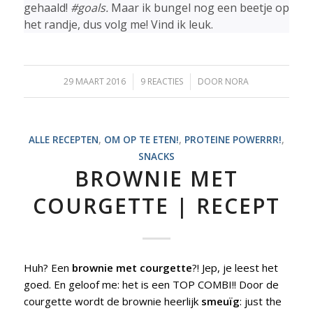
gehaald!
#goals.
Maar ik bungel nog een beetje op
het randje, dus volg me! Vind ik leuk.
29 MAART 2016
/
9 REACTIES
/
DOOR
NORA
ALLE RECEPTEN
,
OM OP TE ETEN!
,
PROTEINE POWERRR!
,
SNACKS
BROWNIE MET
COURGETTE | RECEPT
Huh? Een
brownie met courgette
?! Jep, je leest het
goed. En geloof me: het is een TOP COMBI!! Door de
courgette wordt de brownie heerlijk
smeuïg
: just the