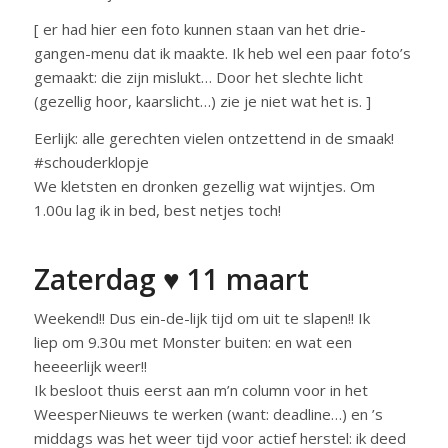
[ er had hier een foto kunnen staan van het drie-
gangen-menu dat ik maakte. Ik heb wel een paar foto’s
gemaakt: die zijn mislukt… Door het slechte licht
(gezellig hoor, kaarslicht…) zie je niet wat het is. ]
Eerlijk: alle gerechten vielen ontzettend in de smaak!
#schouderklopje
We kletsten en dronken gezellig wat wijntjes. Om
1.00u lag ik in bed, best netjes toch!
Zaterdag ♥ 11 maart
Weekend!! Dus ein-de-lijk tijd om uit te slapen!! Ik
liep om 9.30u met Monster buiten: en wat een
heeeerlijk weer!!
Ik besloot thuis eerst aan m’n column voor in het
WeesperNieuws te werken (want: deadline…) en ’s
middags was het weer tijd voor actief herstel: ik deed