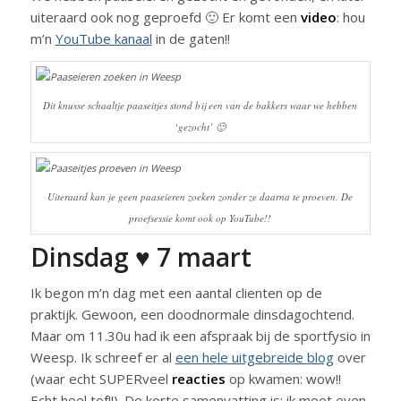
uiteraard ook nog geproefd 🙂 Er komt een
video
: hou
m’n
YouTube kanaal
in de gaten!!
Dit knusse schaaltje paaseitjes stond bij een van de bakkers waar we hebben
‘gezocht’ 🙂
Uiteraard kan je geen paaseieren zoeken zonder ze daarna te proeven. De
proefsessie komt ook op YouTube!!
Dinsdag ♥ 7 maart
Ik begon m’n dag met een aantal clienten op de
praktijk. Gewoon, een doodnormale dinsdagochtend.
Maar om 11.30u had ik een afspraak bij de sportfysio in
Weesp. Ik schreef er al
een hele uitgebreide blog
over
(waar echt SUPERveel
reacties
op kwamen: wow!!
Echt heel tof!!). De korte samenvatting is: ik moet even