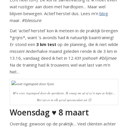
wat rustiger aan doen met hardlopen… Maar wel
blijven bewegen. Actief herstel dus. Lees m’n
blog
maar.
#blessure
Dat ‘actief herstel’ kon ik meteen in de praktijk brengen
*grijns*, want ’s avonds had ik natuurlijk baantraining!
Er stond een
3 km test
op de planning, die ik niet wilde
missen! Anderhalve maand geleden rende ik de 3 km in
13.16, vandaag deed ik het in 12.43!! Joehoe!!
#blijmee
Na de training had ik trouwens wel wat last van m’n
hiel…
M’n voet, ingetaped door de sportfysio. Ik vraag me af of zo’n tape-je helpt…
Het ziet er in elk geval spectaculair uit 🙂
Woensdag ♥ 8 maart
Overdag: gewoon op de praktijk… Veel cliënten achter