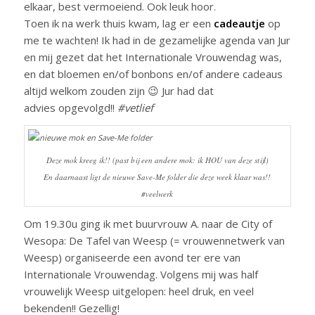
elkaar, best vermoeiend. Ook leuk hoor.
Toen ik na werk thuis kwam, lag er een
cadeautje
op
me te wachten! Ik had in de gezamelijke agenda van Jur
en mij gezet dat het Internationale Vrouwendag was,
en dat bloemen en/of bonbons en/of andere cadeaus
altijd welkom zouden zijn 😉 Jur had dat
advies opgevolgd!!
#vetlief
Deze mok kreeg ik!! (past bij een andere mok: ik HOU van deze stijl)
En daarnaast ligt de nieuwe Save-Me folder die deze week klaar was!!
#veelwerk
Om 19.30u ging ik met buurvrouw A. naar de City of
Wesopa: De Tafel van Weesp (= vrouwennetwerk van
Weesp) organiseerde een avond ter ere van
Internationale Vrouwendag. Volgens mij was half
vrouwelijk Weesp uitgelopen: heel druk, en veel
bekenden!! Gezellig!