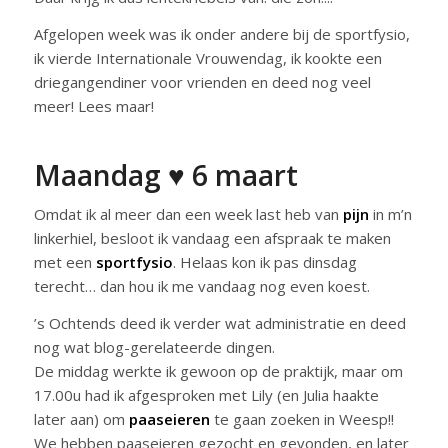
Afgelopen week was ik onder andere bij de sportfysio,
ik vierde Internationale Vrouwendag, ik kookte een
driegangendiner voor vrienden en deed nog veel
meer! Lees maar!
Maandag ♥ 6 maart
Omdat ik al meer dan een week last heb van
pijn
in m’n
linkerhiel, besloot ik vandaag een afspraak te maken
met een
sportfysio
. Helaas kon ik pas dinsdag
terecht… dan hou ik me vandaag nog even koest.
’s Ochtends deed ik verder wat administratie en deed
nog wat blog-gerelateerde dingen.
De middag werkte ik gewoon op de praktijk, maar om
17.00u had ik afgesproken met Lily (en Julia haakte
later aan) om
paaseieren
te gaan zoeken in Weesp!!
We hebben paaseieren gezocht en gevonden, en later