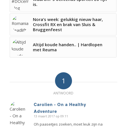
is.
Nora’s week: gelukkig nieuw haar,
Crossfit RX en brak van Sluis &
Bruggenfeest
Altijd koude handen.. | Hardlopen
met Reuma
1
ANTWOORD
Carolien - On a Healthy
Adventure
zegt:
13 maart 2017 op 09:11
Oh paaseitjes zoeken, moet leuk zijn na