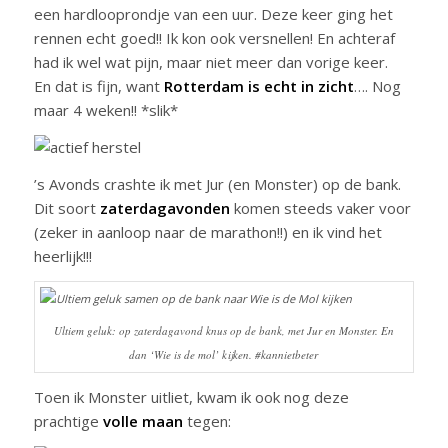
een hardlooprondje van een uur. Deze keer ging het
rennen echt goed!! Ik kon ook versnellen! En achteraf
had ik wel wat pijn, maar niet meer dan vorige keer.
En dat is fijn, want
Rotterdam is echt in zicht
…. Nog
maar 4 weken!! *slik*
’s Avonds crashte ik met Jur (en Monster) op de bank.
Dit soort
zaterdagavonden
komen steeds vaker voor
(zeker in aanloop naar de marathon!!) en ik vind het
heerlijk!!!
Ultiem geluk: op zaterdagavond knus op de bank, met Jur en Monster. En
dan ‘Wie is de mol’ kijken. #kannietbeter
Toen ik Monster uitliet, kwam ik ook nog deze
prachtige
volle maan
tegen: