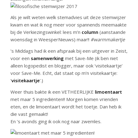
Als je wilt weten welk stemadvies uit deze stemwijzer
kwam en wat ik nog meer voor spannends meemaakte
bij de Verkiezingswinkel: lees m’n
column
(aanstaande
woensdag in WeesperNieuws) maar!!
#warmmakertje
’s Middags had ik een afspraak bij een uitgever in Zeist,
voor een
samenwerking
met Save-Me (ik ben niet
alleen logopedist en blogger, maar ook ‘visitekaartje’
voor Save-Me. Echt, dat staat op m’n visitekaartje:
‘
visitekaartje
‘.)
Weer thuis bakte ik een VETHEERLIJKE
limoentaart
met maar 5 ingrediënten!! Morgen komen vrienden
eten, en de limoentaart wordt het toetje. Dan heb ik
die vast gemaakt!
En ’s avonds ging ik ook nog naar zwemles.