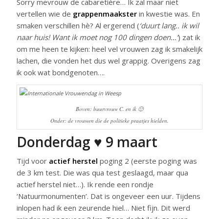
Sorry mevrouw de cabaretière… Ik zal maar niet
vertellen wie de
grappenmaakster
in kwestie was. En
smaken verschillen hè? Al ergerend (
‘duurt lang.. ik wil
naar huis! Want ik moet nog 100 dingen doen…’
) zat ik
om me heen te kijken: heel vel vrouwen zag ik smakelijk
lachen, die vonden het dus wel grappig. Overigens zag
ik ook wat bondgenoten….
Boven: buurvrouw C. en ik 🙂
Onder: de vrouwen die de politieke praatjes hielden.
Donderdag ♥ 9 maart
Tijd voor
actief herstel
poging 2 (eerste poging was
de 3 km test. Die was qua test geslaagd, maar qua
actief herstel niet…). Ik rende een rondje
‘Natuurmonumenten’. Dat is ongeveer een uur. Tijdens
inlopen had ik een zeurende hiel… Niet fijn. Dit werd