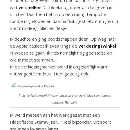
minder na ongeveer 2 km. Toen dacht ik: ik ga even
wat
versnellen
! Dit bleek nog meer pijn te geven in
m’n hiel. Dus toen heb ik op een rustig tempo het
rondje uitgelopen en daarna flink gestretcht en gerold
met m’n deegroller en flesje.
Ik douchte en ging boodschappen doen. Op weg naar
de Appie besloot ik even langs de
Verkiezingswinkel
in Weesp te gaan. Ik heb namelijk nog geen idee op
wie ik moet stemmen….
In de Verkiezingswinkel werd ik ongelooflijk warm
ontvangen! Echt leuk!! Heel gezellig ook.
In de Verkiezingswinkel waren allemaal afgevaardigden van politieke
partijen. Handig!!
Ik werd meteen aan het werk gezet met een
Filosofische Stemwijzer… Heel bijzonder. Dit soort
stellingen kwamen langs: