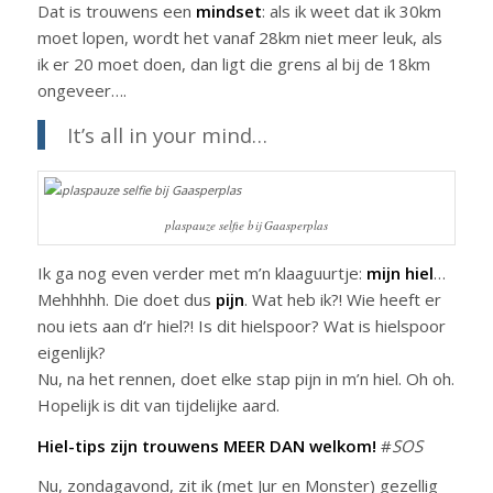
Dat is trouwens een
mindset
: als ik weet dat ik 30km
moet lopen, wordt het vanaf 28km niet meer leuk, als
ik er 20 moet doen, dan ligt die grens al bij de 18km
ongeveer….
It’s all in your mind…
plaspauze selfie bij Gaasperplas
Ik ga nog even verder met m’n klaaguurtje:
mijn hiel
…
Mehhhhh. Die doet dus
pijn
. Wat heb ik?! Wie heeft er
nou iets aan d’r hiel?! Is dit hielspoor? Wat is hielspoor
eigenlijk?
Nu, na het rennen, doet elke stap pijn in m’n hiel. Oh oh.
Hopelijk is dit van tijdelijke aard.
Hiel-tips zijn trouwens MEER DAN welkom!
#
SOS
Nu, zondagavond, zit ik (met Jur en Monster) gezellig