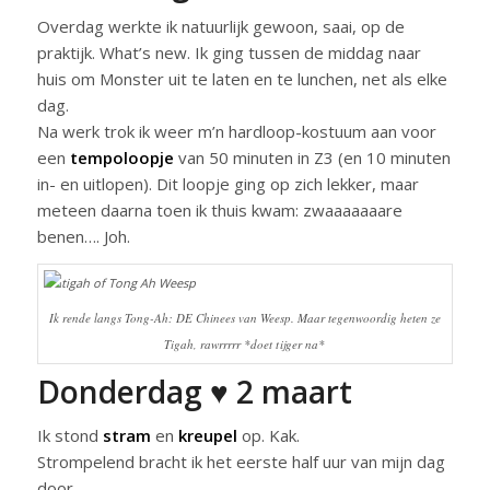
Overdag werkte ik natuurlijk gewoon, saai, op de
praktijk. What’s new. Ik ging tussen de middag naar
huis om Monster uit te laten en te lunchen, net als elke
dag.
Na werk trok ik weer m’n hardloop-kostuum aan voor
een
tempoloopje
van 50 minuten in Z3 (en 10 minuten
in- en uitlopen). Dit loopje ging op zich lekker, maar
meteen daarna toen ik thuis kwam: zwaaaaaaare
benen…. Joh.
Ik rende langs Tong-Ah: DE Chinees van Weesp. Maar tegenwoordig heten ze
Tigah, rawrrrrr *doet tijger na*
Donderdag ♥ 2 maart
Ik stond
stram
en
kreupel
op. Kak.
Strompelend bracht ik het eerste half uur van mijn dag
door…