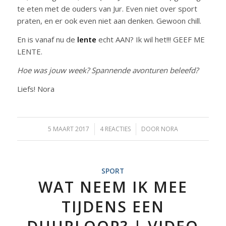
te eten met de ouders van Jur. Even niet over sport
praten, en er ook even niet aan denken. Gewoon chill.
En is vanaf nu de
lente
echt AAN? Ik wil het!!! GEEF ME
LENTE.
Hoe was jouw week? Spannende avonturen beleefd?
Liefs! Nora
5 MAART 2017
/
4 REACTIES
/
DOOR
NORA
SPORT
WAT NEEM IK MEE
TIJDENS EEN