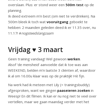
overslaan. Plus: er stond weer een
500m test
op de
planning.
Ik deed extreem m’n best (om niet te verdrinken). Na
500m bleek ik toch wat
vooruitgang
geboekt te
hebben: 2 maanden geleden deed ik er 11.35 over, nu
11.17! #
nogsteedslangzaam
Vrijdag ♥ 3 maart
Geen training vandaag! Wel gewoon
werken
.
Alsof ‘de mensheid’ aanvoelde dat ik toe was aan
WEEKEND, belden m’n laatste 3 cliënten af, waardoor
ik al om 16.00u klaar was op de praktijk! Hè fijn.
Na werk had ik meteen met Lily (= trainingsbuddy)
afgesproken, want we gingen
paaseieren zoeken
in
Weesp! En dit filmen. Ik kan er nu nog niet te veel over
vertellen, maar we gaan maandag verder met het