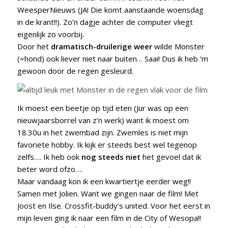
WeesperNieuws (JA! Die komt aanstaande woensdag
in de krant!!). Zo’n dagje achter de computer vliegt
eigenlijk zo voorbij.
Door het
dramatisch-druilerige weer
wilde Monster
(=hond) ook liever niet naar buiten… Saai! Dus ik heb ‘m
gewoon door de regen gesleurd.
Ik moest een beetje op tijd eten (Jur was op een
nieuwjaarsborrel van z’n werk) want ik moest om
18.30u in het zwembad zijn. Zwemles is niet mijn
favoriete hobby. Ik kijk er steeds best wel tegenop
zelfs…. Ik heb ook
nog steeds niet
het gevoel dat ik
beter word ofzo….
Maar vandaag kon ik een kwartiertje eerder weg!!
Samen met Jolien. Want we gingen naar de film! Met
Joost en Ilse. Crossfit-buddy’s united. Voor het eerst in
mijn leven ging ik naar een film in de City of Wesopa!!