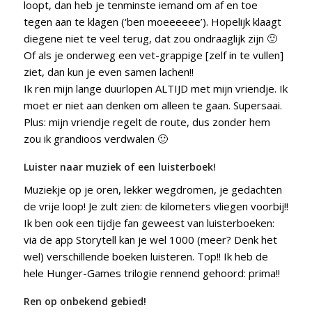
loopt, dan heb je tenminste iemand om af en toe
tegen aan te klagen (‘ben moeeeeee’). Hopelijk klaagt
diegene niet te veel terug, dat zou ondraaglijk zijn 🙂
Of als je onderweg een vet-grappige [zelf in te vullen]
ziet, dan kun je even samen lachen!!
Ik ren mijn lange duurlopen ALTIJD met mijn vriendje. Ik
moet er niet aan denken om alleen te gaan. Supersaai.
Plus: mijn vriendje regelt de route, dus zonder hem
zou ik grandioos verdwalen 🙂
Luister naar muziek of een luisterboek!
Muziekje op je oren, lekker wegdromen, je gedachten
de vrije loop! Je zult zien: de kilometers vliegen voorbij!!
Ik ben ook een tijdje fan geweest van luisterboeken:
via de app Storytell kan je wel 1000 (meer? Denk het
wel) verschillende boeken luisteren. Top!! Ik heb de
hele Hunger-Games trilogie rennend gehoord: prima!!
Ren op onbekend gebied!