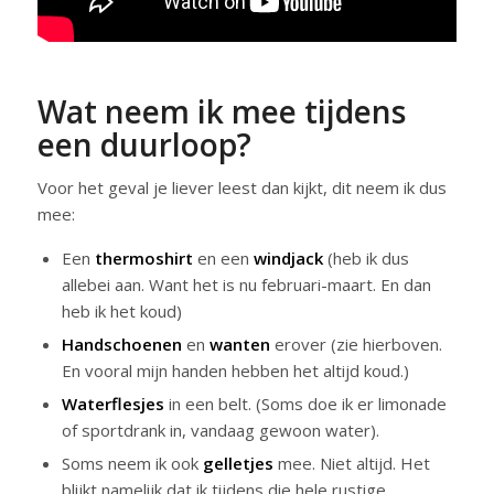
Wat neem ik mee tijdens
een duurloop?
Voor het geval je liever leest dan kijkt, dit neem ik dus
mee:
Een
thermoshirt
en een
windjack
(heb ik dus
allebei aan. Want het is nu februari-maart. En dan
heb ik het koud)
Handschoenen
en
wanten
erover (zie hierboven.
En vooral mijn handen hebben het altijd koud.)
Waterflesjes
in een belt. (Soms doe ik er limonade
of sportdrank in, vandaag gewoon water).
Soms neem ik ook
gelletjes
mee. Niet altijd. Het
blijkt namelijk dat ik tijdens die hele rustige