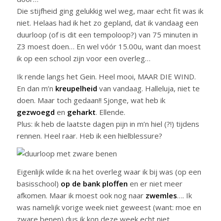
Die stijfheid ging gelukkig wel weg, maar echt fit was ik
niet. Helaas had ik het zo gepland, dat ik vandaag een
duurloop (of is dit een tempoloop?) van 75 minuten in
Z3 moest doen… En wel vóór 15.00u, want dan moest
ik op een school zijn voor een overleg…
Ik rende langs het Gein. Heel mooi, MAAR DIE WIND.
En dan m’n
kreupelheid
van vandaag. Halleluja, niet te
doen. Maar toch gedaan!! Sjonge, wat heb ik
gezwoegd
en
geharkt
. Ellende.
Plus: ik heb de laatste dagen pijn in m’n hiel (?!) tijdens
rennen. Heel raar. Heb ik een hielblessure?
Eigenlijk wilde ik na het overleg waar ik bij was (op een
basisschool)
op de bank ploffen
en er niet meer
afkomen. Maar ik moest ook nog naar
zwemles
…. Ik
was namelijk vorige week niet geweest (want: moe en
zware benen) dus ik kon deze week echt niet