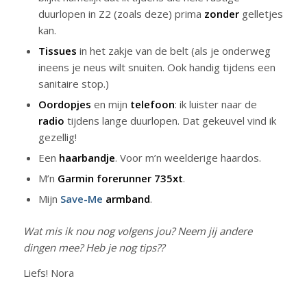
duurlopen in Z2 (zoals deze) prima
zonder
gelletjes
kan.
Tissues
in het zakje van de belt (als je onderweg
ineens je neus wilt snuiten. Ook handig tijdens een
sanitaire stop.)
Oordopjes
en mijn
telefoon
: ik luister naar de
radio
tijdens lange duurlopen. Dat gekeuvel vind ik
gezellig!
Een
haarbandje
. Voor m’n weelderige haardos.
M’n
Garmin forerunner 735xt
.
Mijn
Save-Me
armband
.
Wat mis ik nou nog volgens jou? Neem jij andere
dingen mee? Heb je nog tips??
Liefs! Nora