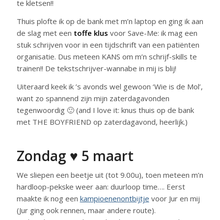
te kletsen!!
Thuis plofte ik op de bank met m’n laptop en ging ik aan
de slag met een
toffe klus
voor Save-Me: ik mag een
stuk schrijven voor in een tijdschrift van een patiënten
organisatie. Dus meteen KANS om m’n schrijf-skills te
trainen!! De tekstschrijver-wannabe in mij is blij!
Uiteraard keek ik ’s avonds wel gewoon ‘Wie is de Mol’,
want zo spannend zijn mijn zaterdagavonden
tegenwoordig 🙂 (and I love it: knus thuis op de bank
met THE BOYFRIEND op zaterdagavond, heerlijk.)
Zondag ♥ 5 maart
We sliepen een beetje uit (tot 9.00u), toen meteen m’n
hardloop-pekske weer aan: duurloop time…. Eerst
maakte ik nog een
kampioenenontbijtje
voor Jur en mij
(Jur ging ook rennen, maar andere route).