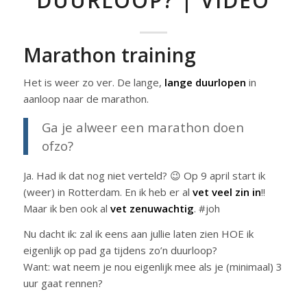
DUURLOOP? | VIDEO
Marathon training
Het is weer zo ver. De lange,
lange duurlopen
in
aanloop naar de marathon.
Ga je alweer een marathon doen
ofzo?
Ja. Had ik dat nog niet verteld? 😉 Op 9 april start ik
(weer) in Rotterdam. En ik heb er al
vet veel zin in
!!
Maar ik ben ook al
vet zenuwachtig
. #joh
Nu dacht ik: zal ik eens aan jullie laten zien HOE ik
eigenlijk op pad ga tijdens zo’n duurloop?
Want: wat neem je nou eigenlijk mee als je (minimaal) 3
uur gaat rennen?