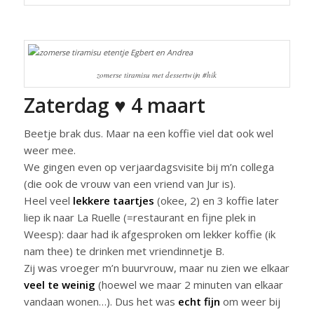
zomerse tiramisu met dessertwijn #
hik
Zaterdag ♥ 4 maart
Beetje brak dus. Maar na een koffie viel dat ook wel
weer mee.
We gingen even op verjaardagsvisite bij m’n collega
(die ook de vrouw van een vriend van Jur is).
Heel veel
lekkere taartjes
(okee, 2) en 3 koffie later
liep ik naar La Ruelle (=restaurant en fijne plek in
Weesp): daar had ik afgesproken om lekker koffie (ik
nam thee) te drinken met vriendinnetje B.
Zij was vroeger m’n buurvrouw, maar nu zien we elkaar
veel te weinig
(hoewel we maar 2 minuten van elkaar
vandaan wonen…). Dus het was
echt fijn
om weer bij