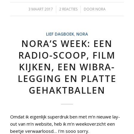
3 MAART 2017
/
2 REACTIES
/
DOOR
NORA
LIEF DAGBOEK
,
NORA
NORA’S WEEK: EEN
RADIO-SCOOP, FILM
KIJKEN, EEN WIBRA-
LEGGING EN PLATTE
GEHAKTBALLEN
Omdat ik eigenlijk superdruk ben met m’n nieuwe lay-
out van m’n website, heb ik m’n weekoverzicht een
beetje verwaarloosd… I’m sooo sorry.