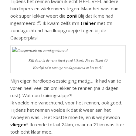
Tijdens het rennen kwam ik echt HEEL VEEL andere
hardlopers en wielrenners tegen. Maar het was dan
ook super lekker weer: die
zon
!! Blij dat ik me had
ingesmeerd 🙂 Ik kwam zelfs m’n
trainer
met z’n
zondagochtend-hardloopgroepje tegen bij de
Gaasperplas!
Kijk daar in de verte (heel goed kijken): Jim en Teuni 🙂
Heerlijk zo’n zonnige zondagochtend in het park!
Mijn eigen hardloop-sessie ging matig… Ik had van te
voren heel veel zin om lekker te rennen (na 2 dagen
rust). Wat nou trainingsdipje?!
Ik voelde me vanochtend, voor het rennen, ook goed.
Tijdens het rennen voelde ik dat ik weer aan het
zwoegen was… Het kostte moeite, en ik wil gewoon
vliegen
!! Ik rende totaal 24km, maar na 21km was ik er
toch echt klaar mee…