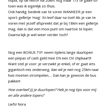
hopla, op de helft!!! Na 20km: nog maar 1/3 te gaan! En
toen was ik eigenlijk zo thuis.
Ook handig: bedenk van te voren WANNEER je een
sport-gelletje ‘mag’. En leef daar na toe!! Als je van te
voren met jezelf afspreekt dat je bij 18km een gelletje
mag, dan is dat een mooi punt om naartoe te lopen.
Daarna kijk je wel weer verder toch?
Nog een BONUS TIP: neem tijdens lange duurlopen
een pinpas of cash geld mee EN een OV chipkaart!!
Want stel je voor: je verzwikt je enkel, of er gaat iets
gigantisch mis onderweg, dan wil je niet nog 25km naar
huis moeten strompelen…. Dan kan je gewoon de bus
pakken!
Hoe overleef jij je duurlopen? Heb je nog tips voor mij
en alle andere lopers?
Liefs! Nora