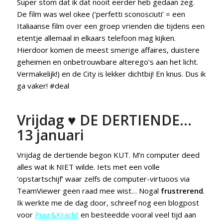
Super stom dat ik dat nooit eerder heb gedaan zeg.
De film was wel okee (‘perfetti sconosciuti’ = een
Italiaanse film over een groep vrienden die tijdens een
etentje allemaal in elkaars telefoon mag kijken.
Hierdoor komen de meest smerige affaires, duistere
geheimen en onbetrouwbare alterego’s aan het licht.
Vermakelijk!) en de City is lekker dichtbij! En knus. Dus ik
ga vaker! #deal
Vrijdag ♥ DE DERTIENDE…
13 januari
Vrijdag de dertiende begon KUT. M’n computer deed
alles wat ik NIET wilde. Iets met een volle
‘opstartschijf’ waar zelfs de computer-virtuoos via
TeamViewer geen raad mee wist… Nogal
frustrerend
.
Ik werkte me de dag door, schreef nog een blogpost
voor
Puur&Kracht
en besteedde vooral veel tijd aan