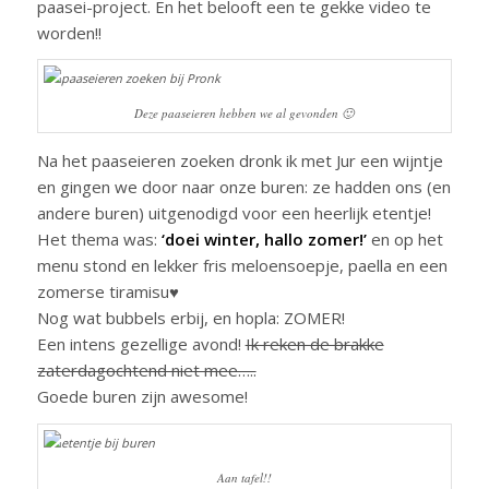
paasei-project. En het belooft een te gekke video te
worden!!
Deze paaseieren hebben we al gevonden 🙂
Na het paaseieren zoeken dronk ik met Jur een wijntje
en gingen we door naar onze buren: ze hadden ons (en
andere buren) uitgenodigd voor een heerlijk etentje!
Het thema was:
‘doei winter, hallo zomer!’
en op het
menu stond en lekker fris meloensoepje, paella en een
zomerse tiramisu♥
Nog wat bubbels erbij, en hopla: ZOMER!
Een intens gezellige avond!
Ik reken de brakke
zaterdagochtend niet mee…..
Goede buren zijn awesome!
Aan tafel!!