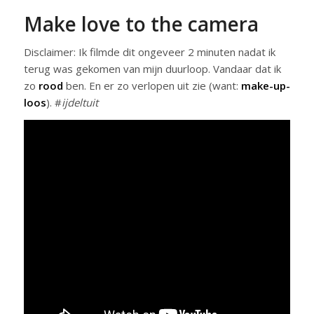
Make love to the camera
Disclaimer: Ik filmde dit ongeveer 2 minuten nadat ik
terug was gekomen van mijn duurloop. Vandaar dat ik
zo
rood
ben. En er zo verlopen uit zie (want:
make-up-
loos
). #
ijdeltuit