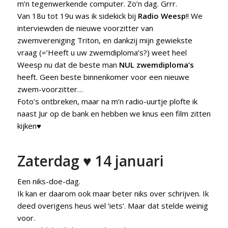
m’n tegenwerkende computer. Zo’n dag. Grrr.
Van 18u tot 19u was ik sidekick bij
Radio Weesp
!! We
interviewden de nieuwe voorzitter van
zwemvereniging Triton, en dankzij mijn gewiekste
vraag (=’Heeft u uw zwemdiploma’s?) weet heel
Weesp nu dat de beste man
NUL zwemdiploma’s
heeft. Geen beste binnenkomer voor een nieuwe
zwem-voorzitter…
Foto’s ontbreken, maar na m’n radio-uurtje plofte ik
naast Jur op de bank en hebben we knus een film zitten
kijken♥
Zaterdag ♥ 14 januari
Een niks-doe-dag.
Ik kan er daarom ook maar beter niks over schrijven. Ik
deed overigens heus wel ‘iets’. Maar dat stelde weinig
voor.