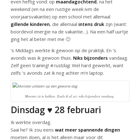
even heftig vond: op
maandagochtend
, na het
weekend (en na een rustige week ivm de
voorjaarsvakantie) op een school met allemaal
gillende kinderen
, die allemaal
intens druk
zijn (want:
boordevol energie na de vakantie…). Na een half uurtje
ging het al beter met me 🙂
’s Middags werkte ik gewoon op de praktijk. En ’s
avonds was ik gewoon thuis.
Niks bijzonders
vandaag.
Zelf geen training! #
rustdag
. Wel hard gewerkt, want
zelfs ’s avonds zat ik nog achter m’n laptop.
Monster zit te kakken. Zoals ik al zei: niks bijzonders vandaag.
Dinsdag ♥ 28 februari
Ik werkte overdag.
Saai he? Ik zou eens
wat meer spannende dingen
moeten doen, al is het alleen maar voor dit