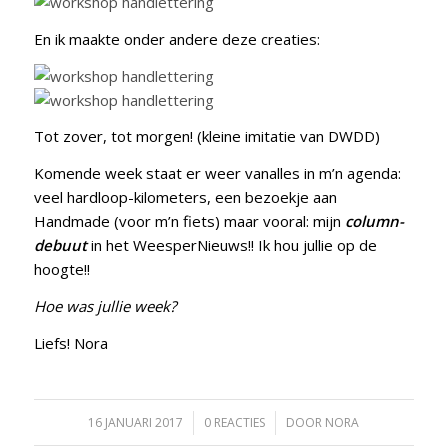
En ik maakte onder andere deze creaties:
Tot zover, tot morgen! (kleine imitatie van DWDD)
Komende week staat er weer vanalles in m’n agenda:
veel hardloop-kilometers, een bezoekje aan
Handmade (voor m’n fiets) maar vooral: mijn
column-
debuut
in het WeesperNieuws!! Ik hou jullie op de
hoogte!!
Hoe was jullie week?
Liefs! Nora
16 JANUARI 2017
/
0 REACTIES
/
DOOR
NORA