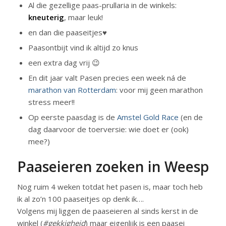
Al die gezellige paas-prullaria in de winkels:
kneuterig
, maar leuk!
en dan die paaseitjes♥
Paasontbijt vind ik altijd zo knus
een extra dag vrij 😉
En dit jaar valt Pasen precies een week ná de
marathon van Rotterdam
: voor mij geen marathon
stress meer!!
Op eerste paasdag is de
Amstel Gold Race
(en de
dag daarvoor de toerversie: wie doet er (ook)
mee?)
Paaseieren zoeken in Weesp
Nog ruim 4 weken totdat het pasen is, maar toch heb
ik al zo’n 100 paaseitjes op denk ik….
Volgens mij liggen de paaseieren al sinds kerst in de
winkel (
#gekkigheid
) maar eigenlijk is een paasei