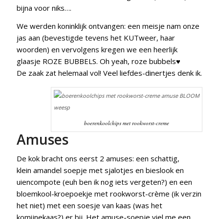
bijna voor niks….
We werden koninklijk ontvangen: een meisje nam onze
jas aan (bevestigde tevens het KUTweer, haar
woorden) en vervolgens kregen we een heerlijk
glaasje ROZE BUBBELS. Oh yeah, roze bubbels♥
De zaak zat helemaal vol! Veel liefdes-dinertjes denk ik.
boerenkoolchips met rookworst-creme
Amuses
De kok bracht ons eerst 2 amuses: een schattig,
klein amandel soepje met sjalotjes en bieslook en
uiencompote (euh ben ik nog iets vergeten?) en een
bloemkool-kroepoekje met rookworst-crème (ik verzin
het niet) met een soesje van kaas (was het
komijnekaas?) er bij. Het amuse-soepje viel me een