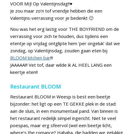
VOOR MIJ! Op Valentijnsdag!!♥
Je zou maar zo’n tof vriendje hebben die een
Valentijns-verrassing voor je bedenkt 🙂
Nou was het erg lastig voor THE BOYFRIEND om de
verrassing voor zich te houden, dus tijdens een
etentje op vrijdag ontglipte hem ‘per ongeluk’ dat we
zondag, op Valentijnsdag, zouden gaan eten bij
BLOOM kitchen bar
!!!
JAAAAA!!! Vet tof, daar wilde ik AL HEEL LANG een
keertje eten!!
Restaurant BLOOM
Restaurant BLOOM in Weesp is best een beetje
bijzonder: het ligt op een TE GEKKE plek in de stad:
aan de sluis, in een monumentaal pand. Van binnen is
het restaurant redelijk simpel ingericht. Niet te veel
poespas, maar erg sfeervol (wel een beetje licht,
where’s the romance? Hahaha, die hadden we gelukkig