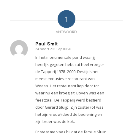
1
ANTWOORD
Paul Smit
24 maart 2016 op 00:20
zegt:
In het monumentale pand waar jij
heerlijk gegeten hebt zat heel vroeger
de Tapperij 1978- 2000. Destijds het
meest exclusieve restaurant van
Weesp. Het restaurant liep door tot
waar nu een kroeg zit. Boven was een
feestzaal. De Tapperij werd bestierd
door Gerard Sluijp. Zijn zuster (of was
het zijn vrouw) deed de bediening en
zijn broer was de kok.
Er staat me vaag bij dat de familie Sluijp