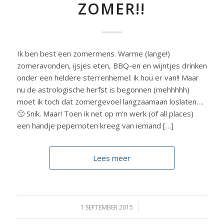
ZOMER!!
Ik ben best een zomermens. Warme (lange!)
zomeravonden, ijsjes eten, BBQ-en en wijntjes drinken
onder een heldere sterrenhemel: ik hou er van!! Maar
nu de astrologische herfst is begonnen (mehhhhh)
moet ik toch dat zomergevoel langzaamaan loslaten….
🙁 Snik. Maar! Toen ik net op m’n werk (of all places)
een handje pepernoten kreeg van iemand […]
Lees meer
1 SEPTEMBER 2015
/