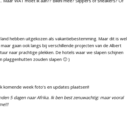
… Maar WAT moet ik aan?? Bikini mee? Slippers of sneakers? Of
 land hebben uitgekozen als vakantiebestemming. Maar dit is wel
maar gaan ook langs bij verschillende projecten van de Albert
uur naar prachtige plekken. De hotels waar we slapen schijnen
e in plaggenhutten zouden slapen 🙂 )
 ik komende week foto’s en updates plaatsen!!
den 5 dagen naar Afrika. Ik ben best zenuwachtig: maar vooral
me!!!