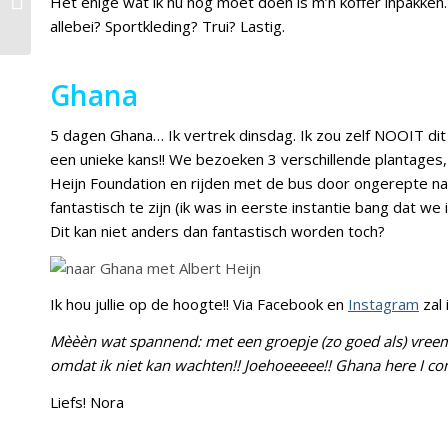
Het enige wat ik nu nog moet doen is m’n koffer inpakken
tonijnsalade
allebei? Sportkleding? Trui? Lastig.
Ghana
5 dagen Ghana… Ik vertrek dinsdag. Ik zou zelf NOOIT dit
een unieke kans!! We bezoeken 3 verschillende plantages, 
Heijn Foundation en rijden met de bus door ongerepte nat
fantastisch te zijn (ik was in eerste instantie bang dat w
Dit kan niet anders dan fantastisch worden toch?
Ik hou jullie op de hoogte!! Via Facebook en
Instagram
zal
Mèèèn wat spannend: met een groepje (zo goed als) vreem
omdat ik niet kan wachten!! Joehoeeeee!! Ghana here I co
Liefs! Nora