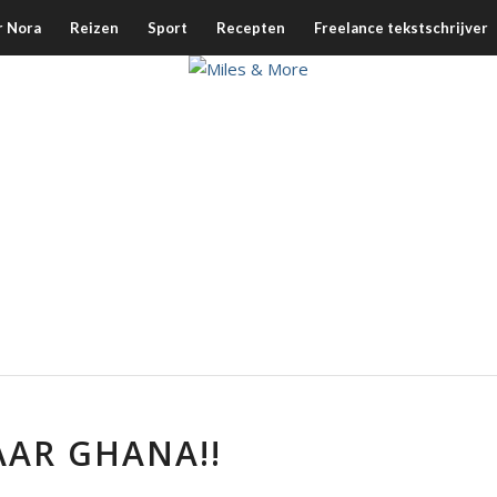
r Nora
Reizen
Sport
Recepten
Freelance tekstschrijver
AAR GHANA!!