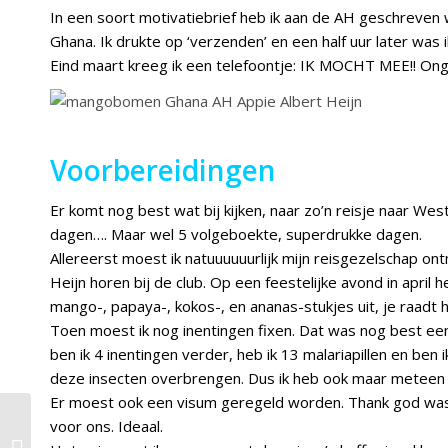
In een soort motivatiebrief heb ik aan de AH geschrev
Ghana. Ik drukte op ‘verzenden’ en een half uur later was 
Eind maart kreeg ik een telefoontje: IK MOCHT MEE!! Ong
Voorbereidingen
Er komt nog best wat bij kijken, naar zo’n reisje naar Wes
dagen…. Maar wel 5 volgeboekte, superdrukke dagen.
Allereerst moest ik natuuuuuurlijk mijn reisgezelschap o
Heijn horen bij de club. Op een feestelijke avond in apr
mango-, papaya-, kokos-, en ananas-stukjes uit, je raadt h
Toen moest ik nog inentingen fixen. Dat was nog best een
ben ik 4 inentingen verder, heb ik 13 malariapillen en ben
deze insecten overbrengen. Dus ik heb ook maar meteen
Er moest ook een visum geregeld worden. Thank god was d
voor ons. Ideaal.
Gezonde en
makkelijke