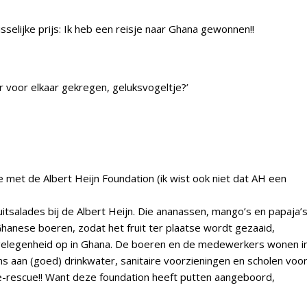
sselijke prijs: Ik heb een reisje naar Ghana gewonnen!!
er voor elkaar gekregen, geluksvogeltje?’
 met de Albert Heijn Foundation (ik wist ook niet dat AH een
ruitsalades bij de Albert Heijn. Die ananassen, mango’s en papaja’
anese boeren, zodat het fruit ter plaatse wordt gezaaid,
kgelegenheid op in Ghana. De boeren en de medewerkers wonen i
s aan (goed) drinkwater, sanitaire voorzieningen en scholen voo
e-rescue!! Want deze foundation heeft putten aangeboord,