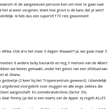
en waarom IK de aangewezen persoon ben om mee te gaan naar
ik het al weer vergeten. Want hoe groot is de kans dat je wint?
elofelijk. Ik heb dus een superVETTE reis gewonnen!!
t-Afrika. Ook al is het maar 5 dagen. Waaaat?! Ja, we gaan maar 5
ntmoeten: 6 andere lucky bastards en nog 3 mensen van de Albert
il hebben we kennis gemaakt, onder het genot van een
shitload
aan
et al: Ghana.
 gedoetje (2 keer bij het Tropencentrum geweest). Uiteindelijk
 ik uitgebreid voorgelicht over muggen en alle enge ziektes die
 Deet aangeschaft. En zonnebrandcrème (factor 30).
aar Fimmy (ja dat is een naam) van de Appie: zij regelt ALLES