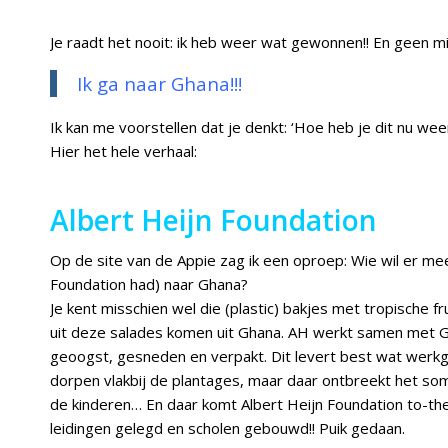
Je raadt het nooit: ik heb weer wat gewonnen!! En geen mi
Ik ga naar Ghana!!!
Ik kan me voorstellen dat je denkt: ‘Hoe heb je dit nu we
Hier het hele verhaal:
Albert Heijn Foundation
Op de site van de Appie zag ik een oproep: Wie wil er mee
Foundation had) naar Ghana?
Je kent misschien wel die (plastic) bakjes met tropische f
uit deze salades komen uit Ghana. AH werkt samen met Gh
geoogst, gesneden en verpakt. Dit levert best wat wer
dorpen vlakbij de plantages, maar daar ontbreekt het som
de kinderen… En daar komt Albert Heijn Foundation to-th
leidingen gelegd en scholen gebouwd!! Puik gedaan.