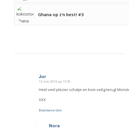
Ghana op z’n best! #3
Jur
13 mei 2016 op 15:30
zegt:
Heel veel plezier schatje en kom veilig terug! Monst
XXX
Beantwoorden
Nora