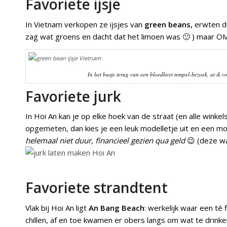
Favoriete ijsje
In Vietnam verkopen ze ijsjes van
green beans,
erwten du
zag wat groens en dacht dat het limoen was 🙂 ) maar OMG
In het busje terug van een bloedheet tempel-bezoek, at ik v
Favoriete jurk
In Hoi An kan je op elke hoek van de straat (en alle winke
opgemeten, dan kies je een leuk modelletje uit en een mooi 
helemaal niet duur, financieel gezien qua geld
😉 (deze w
Favoriete strandtent
Vlak bij Hoi An ligt
An Bang Beach
: werkelijk waar een té 
chillen, af en toe kwamen er obers langs om wat te drink