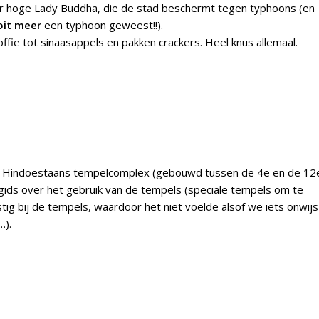
er hoge Lady Buddha, die de stad beschermt tegen typhoons (en
oit meer
een typhoon geweest!!).
offie tot sinaasappels en pakken crackers. Heel knus allemaal.
ud Hindoestaans tempelcomplex (gebouwd tussen de 4e en de 12
gids over het gebruik van de tempels (speciale tempels om te
stig bij de tempels, waardoor het niet voelde alsof we iets onwijs
…).