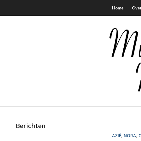
Home
Ove
Berichten
AZIË
,
NORA
,
O