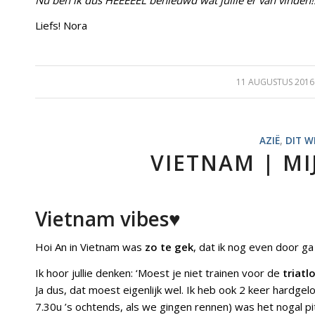
Liefs! Nora
11 AUGUSTUS 2016
/
AZIË
,
DIT WI
VIETNAM | MI
Vietnam vibes♥
Hoi An in Vietnam was
zo te gek
, dat ik nog even door ga
Ik hoor jullie denken: ‘Moest je niet trainen voor de
triatl
Ja dus, dat moest eigenlijk wel. Ik heb ook 2 keer hardge
7.30u ’s ochtends, als we gingen rennen) was het nogal pit