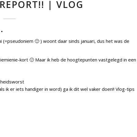
EPORT!! | VLOG
.
Ushi (=pseudoniem 🙂 ) woont daar sinds januari, dus het was de
iemienie-kort 🙁 Maar ik heb de hoogtepunten vastgelegd in een
enheidsworst
als ik er iets handiger in word) ga ik dit wel vaker doen!! Vlog-tips