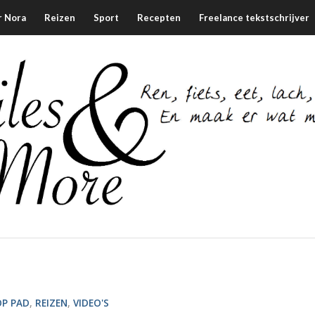
r Nora
Reizen
Sport
Recepten
Freelance tekstschrijver
P PAD
,
REIZEN
,
VIDEO'S