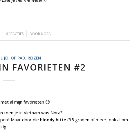
6 REACTIES
/
DOOR
NORA
L JE!
,
OP PAD
,
REIZEN
JN FAVORIETEN #2
 met al mijn favorieten 🙂
on
toen je in Vietnam was Nora?’
lopen!! Maar door die
bloody hitte
(35 graden of meer, ook al om
tig.