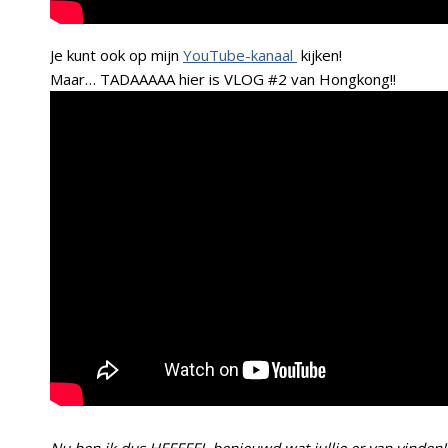
Je kunt ook op mijn
YouTube-kanaal
kijken!
Maar… TADAAAAA hier is VLOG #2 van Hongkong!!
Nu ben ik dus HEEEEEL benieuwd wat jullie er van vinden!