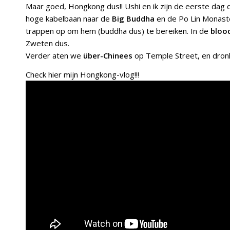
Maar goed, Hongkong dus!! Ushi en ik zijn de eerste dag
hoge kabelbaan naar de
Big Buddha
en de Po Lin Monast
trappen op om hem (buddha dus) te bereiken. In de
blood
Zweten dus.
Verder aten we
über-Chinees
op Temple Street, en dron
Check hier mijn Hongkong-vlog!!!