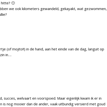
 hitte? 🙂
 hebben we ook kilometers gewandeld, gekayakt, wat gezwommen,
llie?
je (of mojito!!) in de hand, aan het einde van de dag, languit op
in in….
id, succes, welvaart en voorspoed. Maar eigenlijk kwam ik er in
een is nog mooier dan de ander, vaak uitbundig versierd met goud