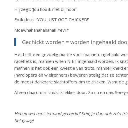
Hij zegt: ‘Jou hou ik niet bij hoor.’
En ik denk: “YOU JUST GOT CHICKED!’
Moewhahahahahaha!!! *evil*
Gechickt worden = worden ingehaald door 
Het blijft een gevoelig puntje voor mannen: ingehaald w
racefiets is, mannen willen NIET ingehaald worden. Ik snap
mannen is het ook een kwestie van trots, mannelijkheid 
(hardlopers en wielrenners) beweren stellig dat ze achter
de meest dankbare slachtoffers om te chicken. Want de g
Alleen daarom al ‘chick’ ik lekker door. Zo nu en dan.
Sorry
Heb jij wel eens iemand gechickt? Krijg je dan ook zo’n 
het graag!