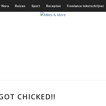
r Nora
Reizen
Sport
Recepten
Freelance tekstschrijver
GOT CHICKED!!