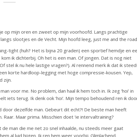
iekje op mijn oren en zweet op mijn voorhoofd. Langs prachtige
langs slootjes en de Vecht. Mijn hoofd leeg, just me and the road
nning-tight (huh? Het is bijna 20 graden) een sportief hemdje en e
m ik dichterbij. Oh het is een man. Of jongen. Dat is nog niet
stel ik nu hele lastige vragen?). Al rennend merk ik dat ik steed
s een korte hardloop-legging met hoge compressie-kousen. Yep,
 zijn.
e man voor me. No problem, dan haal ik hem toch in. Ik zeg ‘hoi’ in
t iets terug. Ik denk ook ‘hoi’. Mijn tempo behoudend ren ik doo
d door dezelfde man. Gebeurt dit echt?! De beste man heeft
 Raar. Maar prima. Misschien doet ‘ie intervaltraining?
dat de man die me net zo snel inhaalde, nu steeds meer gaat
hem al luid hijgen. Ik ren hem weer voorbij. Glimlachend.