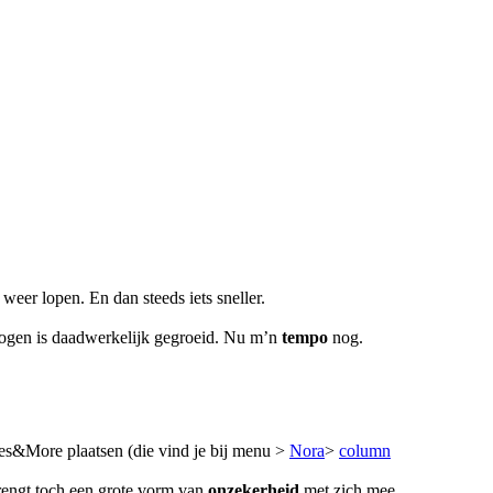
eer lopen. En dan steeds iets sneller.
mogen is daadwerkelijk gegroeid. Nu m’n
tempo
nog.
es&More plaatsen (die vind je bij menu >
Nora
>
column
rengt toch een grote vorm van
onzekerheid
met zich mee….