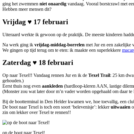
ging het zwemmen
niet onaardig
vandaag. Vooral borstcrawl met een
Hebben meer mensen dit?
Vrijdag ♥ 17 februari
Uiteraard werkte ik gewoon op de praktijk. De meeste kinderen hadden
Na werk ging ik
vrijdag-middag-borrelen
met Jur en een zakelijke v
We gingen op tijd terug om te eten: ik maakte een superlekkere
macar
Zaterdag ♥ 18 februari
Op naar Texel!! Vandaag rennen Jur en ik de
Texel Trail
: 25 km dwar
gehouden.)
Eerst thuis nog even
aankleden
(hardloop-kleren AAN, lastige dilemma
(Monster zou wat later door m’n vader worden opgehaald om daar te 
Bij de bootterminal in Den Helder kwamen we, hoe toevallig, een club
De boot naar Texel is toch een soort ‘belevenisje’: lekker
uitwaaien
o
zin om lekker over Texel te rennen!!
op de boot naar Texel!