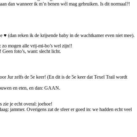
gaan dan wanneer ik m’n benen wél mag gebruiken. Is dit normaal?!
je ♥ (dan reken ik de krijsende baby in de wachtkamer even niet mee).
 zo mogen alle vrij-mi-bo’s wel zijn!!
een foto’s, want: slecht licht.
or Jur zelfs de 5e keer! (En dit is de 5e keer dat Texel Trail wordt
uwen en eten, en dan: GAAN.
zie je echt overal: joehoe!
aag: jammer. Overigens zat de sfeer er goed in: we hadden echt veel