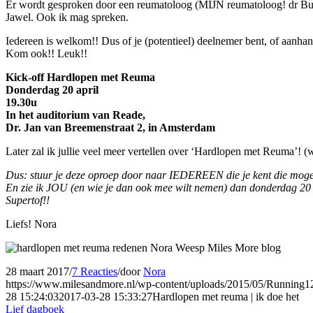
Er wordt gesproken door een reumatoloog (MIJN reumatoloog! dr Bulti
Jawel. Ook ik mag spreken.
Iedereen is welkom!! Dus of je (potentieel) deelnemer bent, of aanha
Kom ook!! Leuk!!
Kick-off Hardlopen met Reuma
Donderdag 20 april
19.30u
In het auditorium van
Reade,
Dr. Jan van Breemenstraat 2, in Amsterdam
Later zal ik jullie veel meer vertellen over ‘Hardlopen met Reuma’
Dus: stuur je deze oproep door naar IEDEREEN die je kent die mogelij
En zie ik JOU (en wie je dan ook mee wilt nemen) dan donderdag 20 
Supertof!!
Liefs! Nora
28 maart 2017
/
7 Reacties
/
door
Nora
https://www.milesandmore.nl/wp-content/uploads/2015/05/Running
28 15:24:03
2017-03-28 15:33:27
Hardlopen met reuma | ik doe het
Lief dagboek