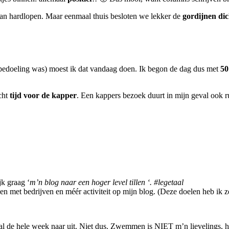
gaan hardlopen. Maar eenmaal thuis besloten we lekker de
gordijnen dic
 bedoeling was) moest ik dat vandaag doen. Ik begon de dag dus met
50
cht
tijd voor de kapper
. Een kappers bezoek duurt in mijn geval ook r
jk graag ‘
m’n blog naar een hoger level tillen ‘.
#legetaal
n met bedrijven en méér activiteit op mijn blog. (Deze doelen heb ik
k al de hele week naar uit. Niet dus. Zwemmen is NIET m’n lievelings, 