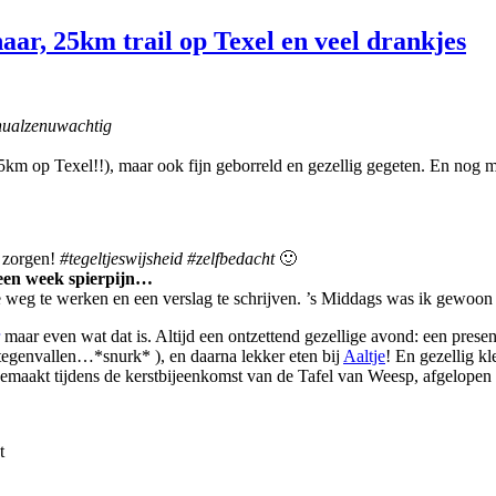
aar, 25km trail op Texel en veel drankjes
nualzenuwachtig
km op Texel!!), maar ook fijn geborreld en gezellig gegeten. En nog m
 zorgen!
#tegeltjeswijsheid
#zelfbedacht
🙂
een week spierpijn…
 weg te werken en een verslag te schrijven. ’s Middags was ik gewoon 
maar even wat dat is. Altijd een ontzettend gezellige avond: een prese
e tegenvallen…*snurk* ), en daarna lekker eten bij
Aaltje
! En gezellig kl
gemaakt tijdens de kerstbijeenkomst van de Tafel van Weesp, afgelopen
t