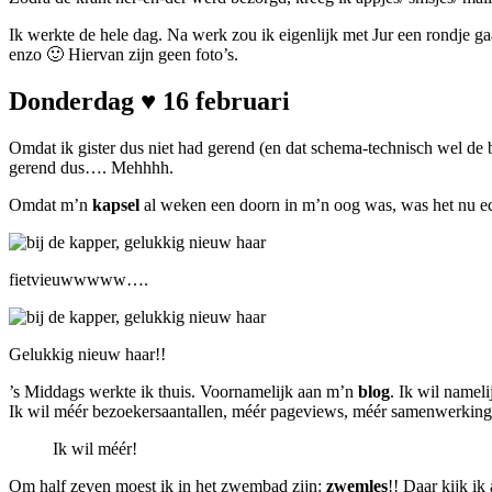
Ik werkte de hele dag. Na werk zou ik eigenlijk met Jur een rondje 
enzo 🙂 Hiervan zijn geen foto’s.
Donderdag ♥ 16 februari
Omdat ik gister dus niet had gerend (en dat schema-technisch wel de
gerend dus…. Mehhhh.
Omdat m’n
kapsel
al weken een doorn in m’n oog was, was het nu e
fietvieuwwwww….
Gelukkig nieuw haar!!
’s Middags werkte ik thuis. Voornamelijk aan m’n
blog
. Ik wil nameli
Ik wil méér bezoekersaantallen, méér pageviews, méér samenwerkinge
Ik wil méér!
Om half zeven moest ik in het zwembad zijn:
zwemles
!! Daar kijk i