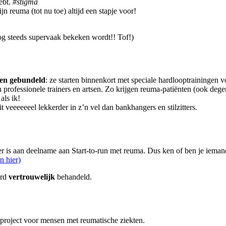
ebt.
#stigma
ijn reuma (tot nu toe) altijd een stapje voor!
og steeds supervaak bekeken wordt!! Tof!)
en gebundeld
: ze starten binnenkort met speciale hardlooptrainingen
professionele trainers en artsen. Zo krijgen reuma-patiënten (ook deg
als ik!
zit veeeeeeel lekkerder in z’n vel dan bankhangers en stilzitters.
r is aan deelname aan Start-to-run met reuma. Dus ken of ben je ieman
n hier)
ard
vertrouwelijk
behandeld.
 project voor mensen met reumatische ziekten.