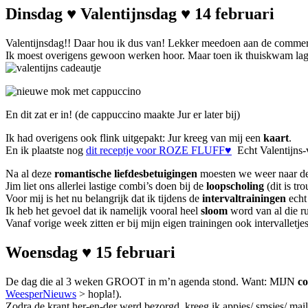
Dinsdag ♥ Valentijnsdag ♥ 14 februari
Valentijnsdag!! Daar hou ik dus van! Lekker meedoen aan de commerci
Ik moest overigens gewoon werken hoor. Maar toen ik thuiskwam la
En dit zat er in! (de cappuccino maakte Jur er later bij)
Ik had overigens ook flink uitgepakt: Jur kreeg van mij een
kaart
.
En ik plaatste nog
dit receptje voor ROZE FLUFF♥
Echt Valentijns-v
Na al deze
romantische liefdesbetuigingen
moesten we weer naar de 
Jim liet ons allerlei lastige combi’s doen bij de
loopscholing
(dit is tr
Voor mij is het nu belangrijk dat ik tijdens de
intervaltrainingen
echt
Ik heb het gevoel dat ik namelijk vooral heel
sloom
word van al die r
Vanaf vorige week zitten er bij mijn eigen trainingen ook intervalletje
Woensdag ♥ 15 februari
De dag die al 3 weken GROOT in m’n agenda stond. Want: MIJN
c
WeesperNieuws
> hopla!).
Zodra de krant her-en-der werd bezorgd, kreeg ik appjes/ smsjes/ mail