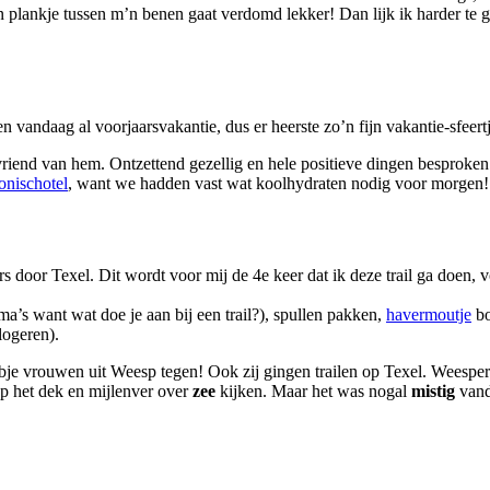
 plankje tussen m’n benen gaat verdomd lekker! Dan lijk ik harder te 
 vandaag al voorjaarsvakantie, dus er heerste zo’n fijn vakantie-sfeert
riend van hem. Ontzettend gezellig en hele positieve dingen besproken:
onischotel
, want we hadden vast wat koolhydraten nodig voor morgen!! G
s door Texel. Dit wordt voor mij de 4e keer dat ik deze trail ga doen, vo
’s want wat doe je aan bij een trail?), spullen pakken,
havermoutje
bo
logeren).
je vrouwen uit Weesp tegen! Ook zij gingen trailen op Texel. Weespers 
p het dek en mijlenver over
zee
kijken. Maar het was nogal
mistig
vand