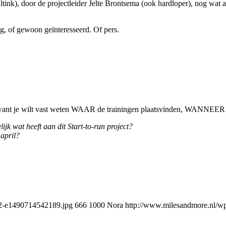
nk), door de projectleider Jelte Brontsema (ook hardloper), nog wat an
ng, of gewoon geïnteresseerd. Of pers.
! (want je wilt vast weten WAAR de trainingen plaatsvinden, WANNEER z
k wat heeft aan dit Start-to-run project?
april?
12-e1490714542189.jpg
666
1000
Nora
http://www.milesandmore.nl/w