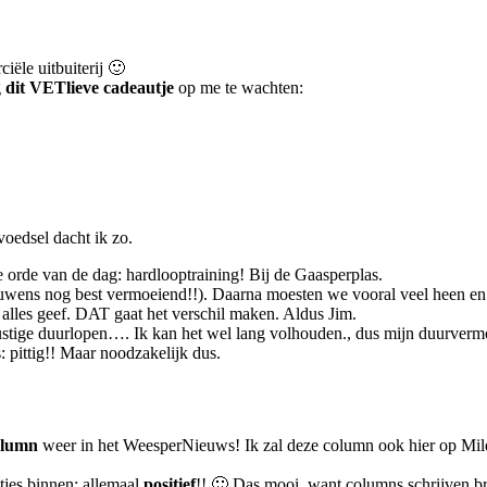
ële uitbuiterij 🙂
g
dit VETlieve cadeautje
op me te wachten:
oedsel dacht ik zo.
orde van de dag: hardlooptraining! Bij de Gaasperplas.
ouwens nog best vermoeiend!!). Daarna moesten we vooral veel heen en w
 alles geef. DAT gaat het verschil maken. Aldus Jim.
ustige duurlopen…. Ik kan het wel lang volhouden., dus mijn duurver
s: pittig!! Maar noodzakelijk dus.
olumn
weer in het WeesperNieuws! Ik zal deze column ook hier op Mil
tjes binnen: allemaal
positief
!! 🙂 Das mooi, want columns schrijven b