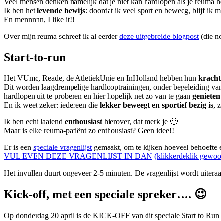
Veel mensen denken namelijk dat je niet kan hardlopen als je reuma h
Ik ben het
levende bewijs
: doordat ik veel sport en beweeg, blijf ik m
En mennnnn, I like it!!
Over mijn reuma schreef ik al eerder
deze uitgebreide blogpost
(die n
Start-to-run
Het VUmc, Reade, de AtletiekUnie en InHolland hebben hun
kracht
Dit worden laagdrempelige hardlooptrainingen, onder begeleiding van 
hardlopen uit te proberen en hier hopelijk net zo van te gaan
genieten
En ik weet zeker: iedereen die
lekker beweegt en sportief bezig is
, 
Ik ben echt laaiend
enthousiast
hierover, dat merk je 🙂
Maar is elke reuma-patiënt zo enthousiast? Geen idee!!
Er is een
speciale vragenlijst
gemaakt, om te kijken hoeveel behoefte e
VUL EVEN DEZE VRAGENLIJST IN DAN
(klikkerdeklik gewoo
Het invullen duurt ongeveer 2-5 minuten. De vragenlijst wordt uitera
Kick-off, met een speciale spreker…. 😉
Op donderdag 20 april is de KICK-OFF van dit speciale
Start to Run