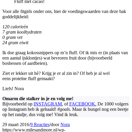
Fluff met cacao!
Voor alle fitgirls onder ons, hier de voedingswaarden van deze bak
goddelijkheid:
120 calorieën
7 gram koolhydraten
0 gram vet
24 gram eiwit
Ik doe graag kokossnippers op m’n fluff. Of ik mix er (in plaats van
een aantal ijsklontjes) wat bevroren fruit door (bijvoorbeeld
bosbessen of aardbeien).
Ziet er lekker uit hè? Krijg je er al zin in? Of heb je al wel
eens proteïne fluff gemaakt?
Liefs! Nora
Omarm die stalker in je en volg me!
Bijvoorbeeld op
INSTAGRAM
, of
FACEBOOK.
De 1000 volgers
op Instagram heb ik gehaald!
#goals.
Maar ik bungel nog een beetje
op het randje, dus volg me! Vind ik leuk.
29 maart 2016
/
9 Reacties
/
door
Nora
https://www.milesandmore.nl/wp-