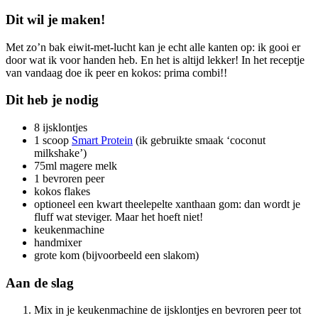
Dit wil je maken!
Met zo’n bak eiwit-met-lucht kan je echt alle kanten op: ik gooi er
door wat ik voor handen heb. En het is altijd lekker! In het receptje
van vandaag doe ik peer en kokos: prima combi!!
Dit heb je nodig
8 ijsklontjes
1 scoop
Smart Protein
(ik gebruikte smaak ‘coconut
milkshake’)
75ml magere melk
1 bevroren peer
kokos flakes
optioneel een kwart theelepelte xanthaan gom: dan wordt je
fluff wat steviger. Maar het hoeft niet!
keukenmachine
handmixer
grote kom (bijvoorbeeld een slakom)
Aan de slag
Mix in je keukenmachine de ijsklontjes en bevroren peer tot