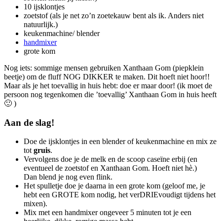
10 ijsklontjes
zoetstof (als je net zo’n zoetekauw bent als ik. Anders niet
natuurlijk.)
keukenmachine/ blender
handmixer
grote kom
Nog iets: sommige mensen gebruiken Xanthaan Gom (piepklein
beetje) om de fluff NOG DIKKER te maken. Dit hoeft niet hoor!!
Maar als je het toevallig in huis hebt: doe er maar door! (ik moet de
persoon nog tegenkomen die ’toevallig’ Xanthaan Gom in huis heeft
🙂 )
Aan de slag!
Doe de ijsklontjes in een blender of keukenmachine en mix ze
tot
gruis
.
Vervolgens doe je de melk en de scoop caseïne erbij (en
eventueel de zoetstof en Xanthaan Gom. Hoeft niet hè.)
Dan blend je nog even flink.
Het spulletje doe je daarna in een grote kom (geloof me, je
hebt een GROTE kom nodig, het verDRIEvoudigt tijdens het
mixen).
Mix met een handmixer ongeveer 5 minuten tot je een