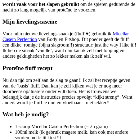
wordt vaak voor het slapen gebruikt
om de spieren gedurende de
nacht zo lang mogelijk van proteïne te voorzien.
Mijn lievelingscaseïne
Voor mijn nieuwe lievelings snackje (fluff ♥) gebruik ik
Micellar
Casein Perfection
van Body en Fitshop. Dit poeder geeft de fluff
een dikke, romige (bijna slagroom!!) structuur: just the way I like it!!
Ik heb de smaak ‘vanille’, want dan kan ik zelf met topping en
andere gekkigheden het zo lekker maken als ik zelf wil.
Proteïne fluff recept
Nu dan tijd om zelf aan de slag te gaan!! Ik zal het receptje geven
van de ‘basis’ fluff. Dan kan je zelf kijken wat je er nog meer
doorheen/ op/ tussen/ onder wilt doen. Het is trouwens wel
belangrijk dat je de instructies precies opvolgt *kijkt streng*. Want
anders wordt je fluff te dun en vloeibaar = niet lekker!!
Wat heb je nodig?
1 scoop Micellar Casein Perfection (= 25 gram)
100ml melk (ik gebruik magere melk, kan ook met andere
soorten melk: jij kiest!!)