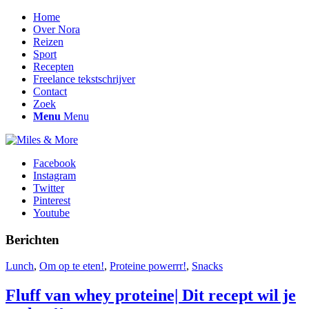
Home
Over Nora
Reizen
Sport
Recepten
Freelance tekstschrijver
Contact
Zoek
Menu
Menu
Facebook
Instagram
Twitter
Pinterest
Youtube
Berichten
Lunch
,
Om op te eten!
,
Proteine powerrr!
,
Snacks
Fluff van whey proteine| Dit recept wil je