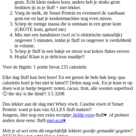
gruis. Echt klein maken hoor, anders heb je straks grote
brokken ijs in je fluff = niet lekker.
Voeg de melk, de Smart Protein en eventueel de xanthaan
gom toe en laat je keukenmachine nog even mixen.
Schep de romige massa die is ontstaan in een grote kom
(GROTE kom, geloof me).
Mix met een handmixer (wel zo’n elektrische natuurlijk)
ongeveer 5 minuten, totdat je fluff zo ongeveer is verdubbeld
in volume.
Schep je fluff in een bakje en strooi wat kokos flakes erover.
Hopla! Klaar is je delicious maaltje!!
Voor de fitgirls: 1 portie bevat 235 calorieën
Elke dag fluff kan best hoor! En eet gerust de hele bak leeg: qua
calorieën hoef je het niet te laten!!! Delen mag ook. En je kunt er op
doen wat je hartje begeert: noten, cacao, fruit, alle soorten superfood
🙂 the sky is the limit!! 3.5.3208
Dus lekker aan de slag met Whey eiwit, Caseïne eiwit of Smart
Protein: want je kan van ALLES fluff maken!!
Jongens, hier nog een extra receptje:
liefde-voor
-fluff♥ of probeer
anders deze eens: fluff-
met-acai♥
Heb je al wel eens dit ongelofelijk lekkere goedje gemaakt/ gegeten?