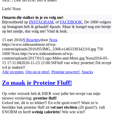
NEE?! Doe het echt! Het is lekker.
Liefs! Nora
Omarm die stalker in je en volg me!
Bijvoorbeeld op
INSTAGRAM
, of
FACEBOOK.
De 1000 volgers
op Instagram heb ik gehaald!
#goals.
Maar ik bungel nog een beetje
op het randje, dus volg me! Vind ik leuk.
15 mei 2016
/
9 Reacties
/
door
Nora
https://www.milesandmore.nl/wp-
content/uploads/2016/05/IMG_3368-e1463330342110.jpg
750
1000
Nora
http://www.milesandmore.nl/wp-
content/uploads/2017/01/Logo-Miles-and-More.jpg
Nora
2016-05-
15 17:11:08
2020-11-23 21:06:56
Fluff van whey proteine| Dit recept
wil je maken!!
Alle recepten
,
Om op te eten!
,
Proteine powerrr!
,
Snacks
Zo maak je Proteine Fluff!
Op veler verzoek heb ik HIER voor jullie het recept van mijn
nieuwe verslaving:
proteïne fluff
!
Geloof me, dit is zo lekker!! En echt sport-voer!! Want zo’n
heerlijke bak proteïne fluff zit
vol met eiwitten
(20 gram!!), vult
ENORM en heeft
weinig calorieën
! Win win win!!