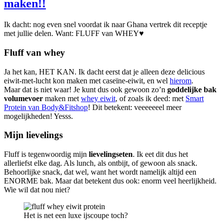
maken!!
Ik dacht: nog even snel voordat ik naar Ghana vertrek dit receptje
met jullie delen. Want: FLUFF van WHEY♥
Fluff van whey
Ja het kan, HET KAN. Ik dacht eerst dat je alleen deze delicious
eiwit-met-lucht kon maken met caseïne-eiwit, en wel
hierom
.
Maar dat is niet waar! Je kunt dus ook gewoon zo’n
goddelijke bak
volumevoer
maken met
whey eiwit
, of zoals ik deed: met
Smart
Protein
van Body&Fitshop
! Dit betekent: veeeeeeel meer
mogelijkheden! Yesss.
Mijn lievelings
Fluff is tegenwoordig mijn
lievelingseten
. Ik eet dit dus het
allerliefst elke dag. Als lunch, als ontbijt, of gewoon als snack.
Behoorlijke snack, dat wel, want het wordt namelijk altijd een
ENORME bak. Maar dat betekent dus ook: enorm veel heerlijkheid.
Wie wil dat nou niet?
Het is net een luxe ijscoupe toch?