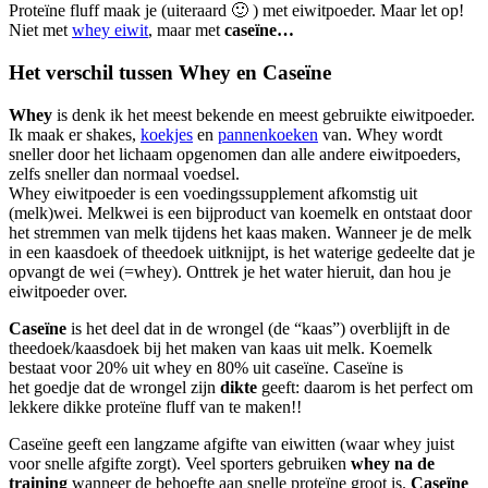
Proteïne fluff maak je (uiteraard 🙂 ) met eiwitpoeder. Maar let op!
Niet met
whey eiwit
, maar met
caseïne…
Het verschil tussen Whey en Caseïne
Whey
is denk ik het meest bekende en meest gebruikte eiwitpoeder.
Ik maak er shakes,
koekjes
en
pannenkoeken
van. Whey wordt
sneller door het lichaam opgenomen dan alle andere eiwitpoeders,
zelfs sneller dan normaal voedsel.
Whey eiwitpoeder is een voedingssupplement afkomstig uit
(melk)wei. Melkwei is een bijproduct van koemelk en ontstaat door
het stremmen van melk tijdens het kaas maken. Wanneer je de melk
in een kaasdoek of theedoek uitknijpt, is het waterige gedeelte dat je
opvangt de wei (=whey). Onttrek je het water hieruit, dan hou je
eiwitpoeder over.
Caseïne
is het deel dat in de wrongel (de “kaas”) overblijft in de
theedoek/kaasdoek bij het maken van kaas uit melk. Koemelk
bestaat voor 20% uit whey en 80% uit caseïne. Caseïne is
het goedje dat de wrongel zijn
dikte
geeft: daarom is het perfect om
lekkere dikke proteïne fluff van te maken!!
Caseïne geeft een langzame afgifte van eiwitten (waar whey juist
voor snelle afgifte zorgt). Veel sporters gebruiken
whey na de
training
wanneer de behoefte aan snelle proteïne groot is.
Caseïne