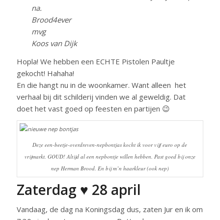
na.
Brood4ever
mvg
Koos van Dijk
Hopla! We hebben een ECHTE Pistolen Paultje
gekocht! Hahaha!
En die hangt nu in de woonkamer. Want alleen het
verhaal bij dit schilderij vinden we al geweldig. Dat
doet het vast goed op feesten en partijen 😉
Deze een-beetje-overdreven-nepbontjas kocht ik voor vijf euro op de
vrijmarkt. GOUD! Altijd al een nepbontje willen hebben. Past goed bij onze
nep Herman Brood. En bij m’n haarkleur (ook nep)
Zaterdag ♥ 28 april
Vandaag, de dag na Koningsdag dus, zaten Jur en ik om