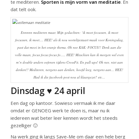
te mediteren.
Sporten is mijn vorm van meditatie
. En
dat telt ook.
Ennnnn mediteren maar. Mijn gedachten: ‘ik moet focussen, ik moet
focussen, ik moet…. HEE! als ik nou worteltjestaart maak voor Koningsdag,
past dat mooi in het oranje thema. Oh nee KAK: FOCUS!! Denk aan die
volle maan, focus focus focus fo….. HEE! Misschien kan ik morgen wel even
m’n double unders oefenen tijdens CrossFit. En pull-ups! Oh nee, niet aan
denken!! Mediteren, nergens aan denken, hoofd leeg, nergens aan… HEE!
Had ik die facebook-post nou al klaargezet? etc…
Dinsdag ♥ 24 april
Een dag op kantoor. Sowieso vermaak ik me daar
omdat er GENOEG werk te doen is, maar nu ik
iedereen wat beter leer kennen wordt het steeds
gezelliger 🙂
Na werk ging ik langs Save-Me om daar een hele berg