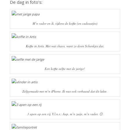
De dag in foto’s:
M’n vader en ik, tijdens de koffie (en cadeautjes)
Koffie in Artis. Met wat chaos, want zo doen Schenkjes dat.
Een koffie-selfie met de jarige!
Zelfgemaakt met m’n iPhone. Ik was ook verbaasd dat dit lukte.
3 apen op een rij. V.l.n.r.: Aap, m’n zusje, m’n vader. 🙂