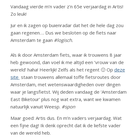
Vandaag vierde m’n vader z’n 65e verjaardag in Artis!
Zo leuk!
Jur en ik zagen op buienradar dat het de hele dag zou
gaan regenen…. Dus we besloten op de fiets naar
Amsterdam te gaan
#logisch.
Als ik door Amsterdam fiets, waar ik trouwens 8 jaar
heb gewoond, dan voel ik me altijd een ‘vrouw van de
wereld’ haha! Heerlijk! Zelfs als het regent 🙂 Op
deze
site
staan trouwens allemaal toffe fietsroutes door
Amsterdam, met wetenswaardigheden over dingen
waar je langsfietst. Wij deden vandaag de ‘Amsterdam
East Biketour’ plus nog wat extra, want we kwamen
natuurlijk vanuit Weesp.
#spon
Maar goed: Artis dus. En m’n vaders verjaardag. Wat
een fijne dag! Ik denk oprecht dat ik de liefste vader
van de wereld heb.