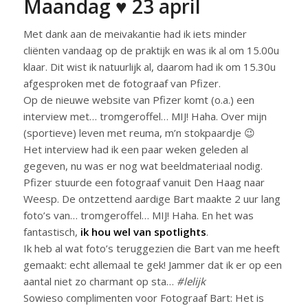
Maandag ♥ 23 april
Met dank aan de meivakantie had ik iets minder
cliënten vandaag op de praktijk en was ik al om 15.00u
klaar. Dit wist ik natuurlijk al, daarom had ik om 15.30u
afgesproken met de fotograaf van Pfizer.
Op de nieuwe website van Pfizer komt (o.a.) een
interview met… tromgeroffel… MIJ! Haha. Over mijn
(sportieve) leven met reuma, m’n stokpaardje 😉
Het interview had ik een paar weken geleden al
gegeven, nu was er nog wat beeldmateriaal nodig.
Pfizer stuurde een fotograaf vanuit Den Haag naar
Weesp. De ontzettend aardige Bart maakte 2 uur lang
foto’s van… tromgeroffel… MIJ! Haha. En het was
fantastisch,
ik hou wel van spotlights
.
Ik heb al wat foto’s teruggezien die Bart van me heeft
gemaakt: echt allemaal te gek! Jammer dat ik er op een
aantal niet zo charmant op sta…
#lelijk
Sowieso complimenten voor Fotograaf Bart: Het is