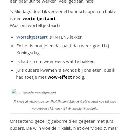
een paar uur te werken. Veel gedaan, nice!
’s Middags deed ik veeeeeel boodschappen en bakte
ik een
worteltjestaart
!
Waarom worteltjestaart?
Worteltjestaart
is INTENS lekker.
En het is oranje en dat past dan weer goed bij
Koningsdag.
Ik had zin om weer eens wat te bakken.
Jurs ouders kwamen ’s avonds bij ons eten, dus ik
had toetje met
wow-effect
nodig.
Ik kreeg al telefoontjes van Heel Holland Bakt of ik als-je-blieft mee wil doen
met seizoen 372, maar ik heb vriendelijk bedankt.
Ontzettend gezellig geborreld en gegeten met Jurs
ouders. De wijn vloeide rijkelijk, niet overvloedig, maar