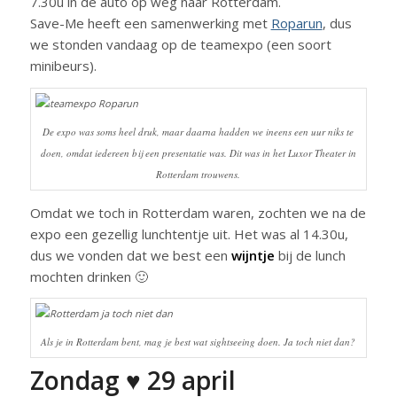
7.30u in de auto op weg naar Rotterdam.
Save-Me heeft een samenwerking met
Roparun
, dus
we stonden vandaag op de teamexpo (een soort
minibeurs).
De expo was soms heel druk, maar daarna hadden we ineens een uur niks te
doen, omdat iedereen bij een presentatie was. Dit was in het Luxor Theater in
Rotterdam trouwens.
Omdat we toch in Rotterdam waren, zochten we na de
expo een gezellig lunchtentje uit. Het was al 14.30u,
dus we vonden dat we best een
wijntje
bij de lunch
mochten drinken 🙂
Als je in Rotterdam bent, mag je best wat sightseeing doen. Ja toch niet dan?
Zondag ♥ 29 april