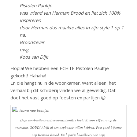
Pistolen Paultje
was vriend van Herman Brood en liet zich 100%
inspireren
door Herman dus maakte alles in zijn style 1 op 1
na.
Brood4ever
mvg
Koos van Dijk
Hopla! We hebben een ECHTE Pistolen Paultje
gekocht! Hahaha!
En die hangt nu in de woonkamer. Want alleen het
verhaal bij dit schilderij vinden we al geweldig. Dat
doet het vast goed op feesten en partijen 😉
Deze een-beetje-overdreven-nepbontjas kocht ik voor vijf euro op de
vrijmarkt. GOUD! Altijd al een nepbontje willen hebben. Past goed bij onze
nep Herman Brood. En bij m’n haarkleur (ook nep)