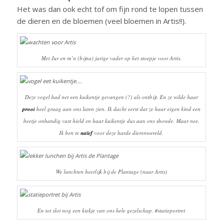
Het was dan ook echt tof om fijn rond te lopen tussen
de dieren en de bloemen (veel bloemen in Artis!!).
Met Jur en m’n (bijna) jarige vader op het stoepje voor Artis.
Deze vogel had net een kuikentje gevangen (?) als ontbijt. En ze wilde haar
prooi
heel graag aan ons laten zien. Ik dacht eerst dat ze haar eigen kind een
beetje onhandig vast hield en haar kuikentje dus aan ons showde. Maar nee.
Ik ben te
naïef
voor deze harde dierenwereld.
We lunchten heerlijk bij de Plantage (naar Artis)
En tot slot nog een kiekje van ons hele gezelschap. #statieportret