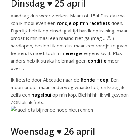
Dinsdag ♥ 25 april
Vandaag dus weer werken. Maar tot 15u! Dus daarna
kon ik mooi even een
rondje op m’n racefiets
doen.
Eigenlijk heb ik op dinsdag altijd hardlooptraining, maar
omdat ik minimaal een maand niet ga (mag… 🙁 )
hardlopen, besloot ik om dus maar een rondje te gaan
fietsen. Ik moet toch m’n
energie
ergens kwijt. Plus:
anders heb ik straks helemaal geen
conditie
meer
over…
Ik fietste door Abcoude naar de
Ronde Hoep
. Een
mooi rondje, maar onderweg waaide het, en kreeg ik
zelfs een
hagelbui
op m’n kop. Blehhhhh, ik wil gewoon
ZON als ik fiets.
Woensdag ♥ 26 april