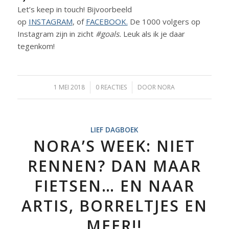
Let’s keep in touch! Bijvoorbeeld
op
INSTAGRAM
, of
FACEBOOK.
De 1000 volgers op
Instagram zijn in zicht
#goals.
Leuk als ik je daar
tegenkom!
1 MEI 2018
/
0 REACTIES
/
DOOR
NORA
LIEF DAGBOEK
NORA’S WEEK: NIET
RENNEN? DAN MAAR
FIETSEN… EN NAAR
ARTIS, BORRELTJES EN
MEER!!