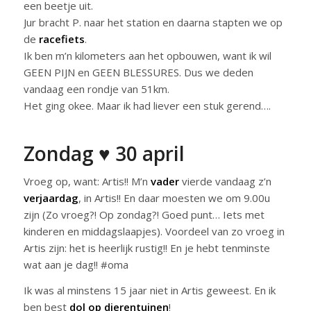
een beetje uit.
Jur bracht P. naar het station en daarna stapten we op
de
racefiets
.
Ik ben m’n kilometers aan het opbouwen, want ik wil
GEEN PIJN en GEEN BLESSURES. Dus we deden
vandaag een rondje van 51km.
Het ging okee. Maar ik had liever een stuk gerend….
Zondag ♥ 30 april
Vroeg op, want: Artis!! M’n
vader
vierde vandaag z’n
verjaardag
, in Artis!! En daar moesten we om 9.00u
zijn (Zo vroeg?! Op zondag?! Goed punt… Iets met
kinderen en middagslaapjes). Voordeel van zo vroeg in
Artis zijn: het is heerlijk rustig!! En je hebt tenminste
wat aan je dag!! #oma
Ik was al minstens 15 jaar niet in Artis geweest. En ik
ben best
dol op dierentuinen
!