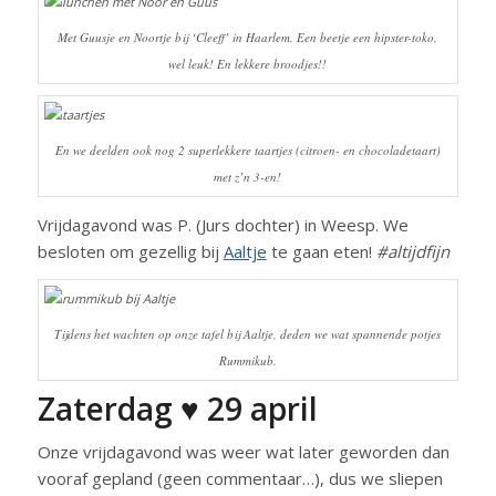
Met Guusje en Noortje bij ‘Cleeff’ in Haarlem. Een beetje een hipster-toko,
wel leuk! En lekkere broodjes!!
En we deelden ook nog 2 superlekkere taartjes (citroen- en chocoladetaart)
met z’n 3-en!
Vrijdagavond was P. (Jurs dochter) in Weesp. We
besloten om gezellig bij
Aaltje
te gaan eten!
#altijdfijn
Tijdens het wachten op onze tafel bij Aaltje, deden we wat spannende potjes
Rummikub.
Zaterdag ♥ 29 april
Onze vrijdagavond was weer wat later geworden dan
vooraf gepland (geen commentaar…), dus we sliepen