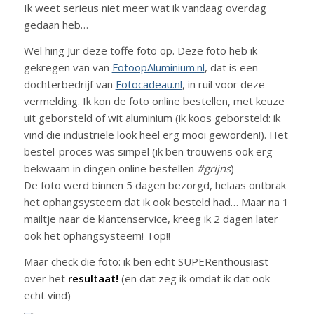
Ik weet serieus niet meer wat ik vandaag overdag
gedaan heb…
Wel hing Jur deze toffe foto op. Deze foto heb ik
gekregen van van
FotoopAluminium.nl
, dat is een
dochterbedrijf van
Fotocadeau.nl
, in ruil voor deze
vermelding. Ik kon de foto online bestellen, met keuze
uit geborsteld of wit aluminium (ik koos geborsteld: ik
vind die industriële look heel erg mooi geworden!). Het
bestel-proces was simpel (ik ben trouwens ook erg
bekwaam in dingen online bestellen
#grijns
)
De foto werd binnen 5 dagen bezorgd, helaas ontbrak
het ophangsysteem dat ik ook besteld had… Maar na 1
mailtje naar de klantenservice, kreeg ik 2 dagen later
ook het ophangsysteem! Top!!
Maar check die foto: ik ben echt SUPERenthousiast
over het
resultaat!
(en dat zeg ik omdat ik dat ook
echt vind)