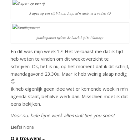
3 apen op een rij. V.l.n.r.: Aap, m’n zusje, m’n vader. 🙂
familieportret tijdens de lunch bij De Plantage
En dit was mijn week 17! Het verbaast me dat ik tijd
heb weten te vinden om dit weekoverzicht te
schrijven. Ok, het is nu, op het moment dat ik dit schrijf,
maandagavond 23.30u. Maar ik heb weinig slaap nodig
🙂
Ik heb eigenlijk geen idee wat er komende week in m’n
agenda staat, behalve werk dan. Misschien moet ik dat
eens bekijken.
Voor nu: hele fijne week allemaal! See you soon!
Liefs! Nora
Oja trouwens…