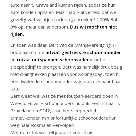
auto naar ‘S Graveland kunnen rijden, zodat ze hun
auto konden ophalen. Maar had ik al verteld dat we
gezellig wat wijntjes hadden gedronken? 100% Bob
0% op, maar dan andersom.
Dus wij mochten niet
rijden.
En toen was daar: Bert van de Oranjevereniging. Hij
bood aan om de
ietwat gestresste schoonmoeder
en
totaal ontspannen schoonvader
naar het
sleepbedrijf te brengen. Bert was namelijk druk bezig
met dranghekken plaatsen voor Koningsdag, toen hij
een dwalende schoonmoeder zag, op zoek naar haar
auto.
Bert weet wel wat ze met foutparkeerders doen in
Weesp. En wij + schoonouders nu ook. Een rit naar ’s
Graveland en €242,- aan het sleepbedrijf
armer, konden m’n onfortuinlijke schoonouders hun
weg naar Rosmalen vervolgen.
Mét een stuk worteltjestaart voor thuis.