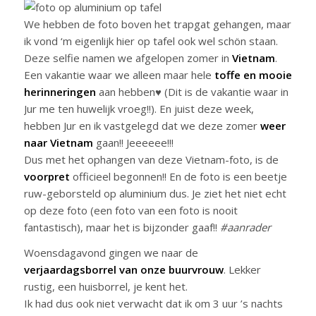
We hebben de foto boven het trapgat gehangen, maar
ik vond ‘m eigenlijk hier op tafel ook wel schön staan.
Deze selfie namen we afgelopen zomer in
Vietnam
.
Een vakantie waar we alleen maar hele
toffe en mooie
herinneringen
aan hebben♥ (Dit is de vakantie waar in
Jur me ten huwelijk vroeg!!). En juist deze week,
hebben Jur en ik vastgelegd dat we deze zomer
weer
naar Vietnam
gaan!! Jeeeeee!!!
Dus met het ophangen van deze Vietnam-foto, is de
voorpret
officieel begonnen!! En de foto is een beetje
ruw-geborsteld op aluminium dus. Je ziet het niet echt
op deze foto (een foto van een foto is nooit
fantastisch), maar het is bijzonder gaaf!!
#aanrader
Woensdagavond gingen we naar de
verjaardagsborrel van onze buurvrouw
. Lekker
rustig, een huisborrel, je kent het.
Ik had dus ook niet verwacht dat ik om 3 uur ’s nachts