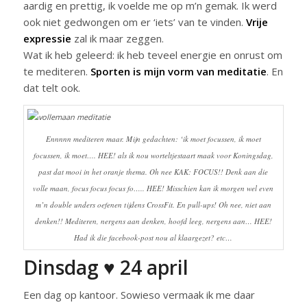
aardig en prettig, ik voelde me op m’n gemak. Ik werd
ook niet gedwongen om er ‘iets’ van te vinden.
Vrije
expressie
zal ik maar zeggen.
Wat ik heb geleerd: ik heb teveel energie en onrust om
te mediteren.
Sporten is mijn vorm van meditatie
. En
dat telt ook.
Ennnnn mediteren maar. Mijn gedachten: ‘ik moet focussen, ik moet
focussen, ik moet…. HEE! als ik nou worteltjestaart maak voor Koningsdag,
past dat mooi in het oranje thema. Oh nee KAK: FOCUS!! Denk aan die
volle maan, focus focus focus fo….. HEE! Misschien kan ik morgen wel even
m’n double unders oefenen tijdens CrossFit. En pull-ups! Oh nee, niet aan
denken!! Mediteren, nergens aan denken, hoofd leeg, nergens aan… HEE!
Had ik die facebook-post nou al klaargezet? etc…
Dinsdag ♥ 24 april
Een dag op kantoor. Sowieso vermaak ik me daar