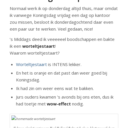
Normaal werk ik op donderdag altijd thuis, maar omdat
ik vanwege Koningsdag vrijdag een dag op kantoor
zou missen, besloot ik donderdagochtend daar even
een paar uur te werken. Veel gedaan, nice!
’s Middags deed ik veeeeeel boodschappen en bakte
ik een
worteltjestaart
!
Waarom worteltjestaart?
Worteltjestaart
is INTENS lekker.
En het is oranje en dat past dan weer goed bij
Koningsdag.
Ik had zin om weer eens wat te bakken.
Jurs ouders kwamen ’s avonds bij ons eten, dus ik
had toetje met
wow-effect
nodig.
Ik kreeg al telefoontjes van Heel Holland Bakt of ik als-je-blieft mee wil doen