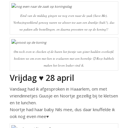
Eind van de middag gingen we nog even naar de zaak (Save-Me).
Verbazingwekkend genoeg waren we alweer toe aan een drankje (huh?), dus
we pakten alle bestellingen, en daarna proostten we op de koning!!
Om toch even te checken of de buren het feestje van gister hadden overleefd,
besloten we om even met hen te evalueren met een borreltje 🙂 Roze bubbels
maken het leven leuker vind ik.
Vrijdag ♥ 28 april
Vandaag had ik afgesproken in Haaarlem, om met
vriendinnetjes Guusje en Noortje gezellig bij te kletsen
en te lunchen.
Noortje had haar baby Nils mee, dus daar knuffelde ik
ook nog even mee♥