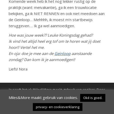
Komende week heb ik het nog lekker rustig op de
praktijk (want: meivakantie), ga ik een trouwlocatie
bekijken, ga ik NIET RENNEN en ook niet meedoen aan
de Geinloop… Mehhhh, ik moest m’n startbewijs
teruggeven…. Ik ga wel aanmoedigen.
Hoe was jouw week?? Leuke Koningsdag gehad?
Ik vind het altijd heel erg tof om te horen wat jij doet
hoor!! Vertel het me.
En oja: doe je mee aan de
Geinloop
aanstaande
zondag? Dan kom ik je aanmoedigen!!
Liefs! Nora
1 MEI 2017
/
2 REACTIES
/
DOOR
NORA
Je raadt het al: Miles&More maakt gebruik van cookies. Door
verder te surfen op de site ga je hiermee akkoord
Miles&More maakt gebruik van cookies.
Oké is goed.
Oké is goed.
Wil ik niet.
Instellingen
privacy- en cookieverklaring