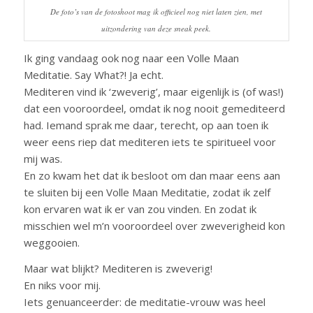
De foto’s van de fotoshoot mag ik officieel nog niet laten zien, met
uitzondering van deze sneak peek.
Ik ging vandaag ook nog naar een Volle Maan
Meditatie. Say What?! Ja echt.
Mediteren vind ik ‘zweverig’, maar eigenlijk is (of was!)
dat een vooroordeel, omdat ik nog nooit gemediteerd
had. Iemand sprak me daar, terecht, op aan toen ik
weer eens riep dat mediteren iets te spiritueel voor
mij was.
En zo kwam het dat ik besloot om dan maar eens aan
te sluiten bij een Volle Maan Meditatie, zodat ik zelf
kon ervaren wat ik er van zou vinden. En zodat ik
misschien wel m’n vooroordeel over zweverigheid kon
weggooien.
Maar wat blijkt? Mediteren is zweverig!
En niks voor mij.
Iets genuanceerder: de meditatie-vrouw was heel