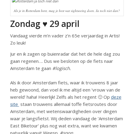
Als je in Rotterdam bent, mag je best wat sightseeing doen. Ja toch niet dan?
Zondag ♥ 29 april
Vandaag vierde m’n vader z’n 65e verjaardag in Artis!
Zo leuk!
Jur en ik zagen op buienradar dat het de hele dag zou
gaan regenen…. Dus we besloten op de fiets naar
Amsterdam te gaan
#logisch.
Als ik door Amsterdam fiets, waar ik trouwens 8 jaar
heb gewoond, dan voel ik me altijd een ‘vrouw van de
wereld’ haha! Heerlijk! Zelfs als het regent 🙂 Op
deze
site
staan trouwens allemaal toffe fietsroutes door
Amsterdam, met wetenswaardigheden over dingen
waar je langsfietst. Wij deden vandaag de ‘Amsterdam
East Biketour’ plus nog wat extra, want we kwamen
natuurlijk vanuit Weesp.
#spon