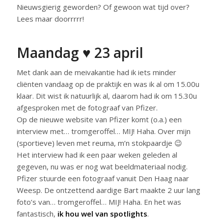
Nieuwsgierig geworden? Of gewoon wat tijd over?
Lees maar doorrrrr!
Maandag ♥ 23 april
Met dank aan de meivakantie had ik iets minder
cliënten vandaag op de praktijk en was ik al om 15.00u
klaar. Dit wist ik natuurlijk al, daarom had ik om 15.30u
afgesproken met de fotograaf van Pfizer.
Op de nieuwe website van Pfizer komt (o.a.) een
interview met… tromgeroffel… MIJ! Haha. Over mijn
(sportieve) leven met reuma, m’n stokpaardje 😉
Het interview had ik een paar weken geleden al
gegeven, nu was er nog wat beeldmateriaal nodig.
Pfizer stuurde een fotograaf vanuit Den Haag naar
Weesp. De ontzettend aardige Bart maakte 2 uur lang
foto’s van… tromgeroffel… MIJ! Haha. En het was
fantastisch,
ik hou wel van spotlights
.