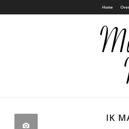
Home
Over
IK M