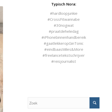
Typisch Nora:
#hardloopjunkie
#CrossFitwannabe
#30nogwat
#praatdeheledag
#iPhonebinnenhandbereik
#gaatlekkeropGinTonic
#eindbaasMiles&More
#freelancetekstschrijver
#reisjournalist