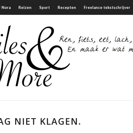
 Nora
Reizen
Sport
Recepten
Freelance tekstschrijver
AG NIET KLAGEN.