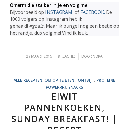
Omarm die stalker in je en volg me!
Bijvoorbeeld op
INSTAGRAM
, of
FACEBOOK.
De
1000 volgers op Instagram heb ik
gehaald!
#goals.
Maar ik bungel nog een beetje op
het randje, dus volg me! Vind ik leuk.
29 MAART 2016
/
9 REACTIES
/
DOOR
NORA
ALLE RECEPTEN
,
OM OP TE ETEN!
,
ONTBIJT
,
PROTEINE
POWERRR!
,
SNACKS
EIWIT
PANNENKOEKEN,
SUNDAY BREAKFAST! |