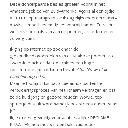
Deze donkerpaarse besjes groeien vooral in het
Amazonegebied van Zuid-Amerika. Açai is al een tijdje
VET HIP: op Instagram zie ik dagelijks meerdere açai -
bowls, -smoothies en -ijsjes voorbij komen. Er zal dus
wel iets speciaals zijn aan dit poeder, als iedereen er
zo weg van is.
Ik ging op internet op zoek naar de
(gezondheids)voordelen van dit knalroze poeder. Zo
kwam ik er achter dat de açaibes een hoge
concentratie antioxidanten bevat.
Aha. Nu weet ik
eigenlijk nog niks.
Maar het schijnt dus dat al die antioxidanten het
verouderingsproces van het lichaam vertragen en dat
ze de huid jong en gezond houden! Wowie, top
spulletje dus!! Ik word namelijk ook steeds ouder, snap
je?
Ik, extreem gevoelig voor aantrekkelijke RECLAME
PRAATJES, heb meteen een bak açaipoeder