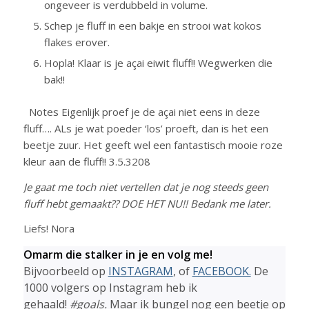
ongeveer is verdubbeld in volume.
Schep je fluff in een bakje en strooi wat kokos
flakes erover.
Hopla! Klaar is je açai eiwit fluff!! Wegwerken die
bak!!
Notes Eigenlijk proef je de açai niet eens in deze
fluff…. ALs je wat poeder ‘los’ proeft, dan is het een
beetje zuur. Het geeft wel een fantastisch mooie roze
kleur aan de fluff!! 3.5.3208
Je gaat me toch niet vertellen dat je nog steeds geen
fluff hebt gemaakt?? DOE HET NU!! Bedank me later.
Liefs! Nora
Omarm die stalker in je en volg me!
Bijvoorbeeld op
INSTAGRAM
, of
FACEBOOK.
De
1000 volgers op Instagram heb ik
gehaald!
#goals.
Maar ik bungel nog een beetje op