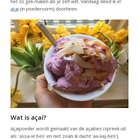
het zo gek maken als je zelf wilt. Vandaag deed ik er
açai
(in poedervorm) doorheen.
Wat is açai?
Açaipoeder wordt gemaakt van de açaibes (spreek uit
als: ‘assa-ie bes’ en niet zoals ik dacht ‘aa-kaj-bes’).