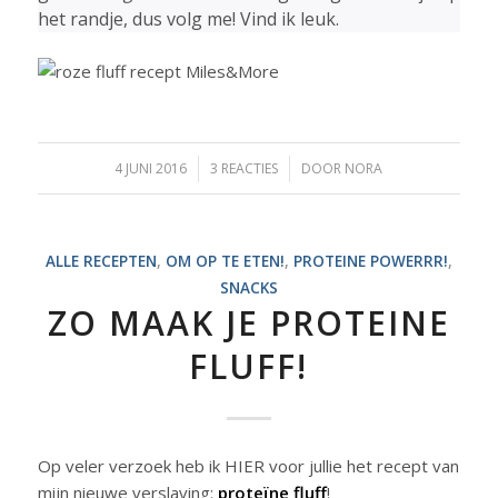
het randje, dus volg me! Vind ik leuk.
4 JUNI 2016
/
3 REACTIES
/
DOOR
NORA
ALLE RECEPTEN
,
OM OP TE ETEN!
,
PROTEINE POWERRR!
,
SNACKS
ZO MAAK JE PROTEINE
FLUFF!
Op veler verzoek heb ik HIER voor jullie het recept van
mijn nieuwe verslaving:
proteïne fluff
!