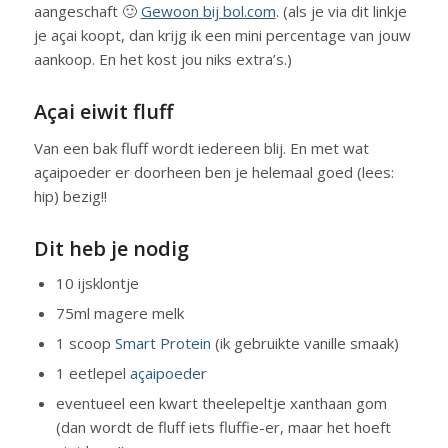
aangeschaft 🙂
Gewoon bij bol.com
. (als je via dit linkje
je açai koopt, dan krijg ik een mini percentage van jouw
aankoop. En het kost jou niks extra’s.)
Açai eiwit fluff
Van een bak fluff wordt iedereen blij. En met wat
açaipoeder er doorheen ben je helemaal goed (lees:
hip) bezig!!
Dit heb je nodig
10 ijsklontje
75ml magere melk
1 scoop
Smart Protein
(ik gebruikte vanille smaak)
1 eetlepel
açaipoeder
eventueel een kwart theelepeltje xanthaan gom
(dan wordt de fluff iets fluffie-er, maar het hoeft