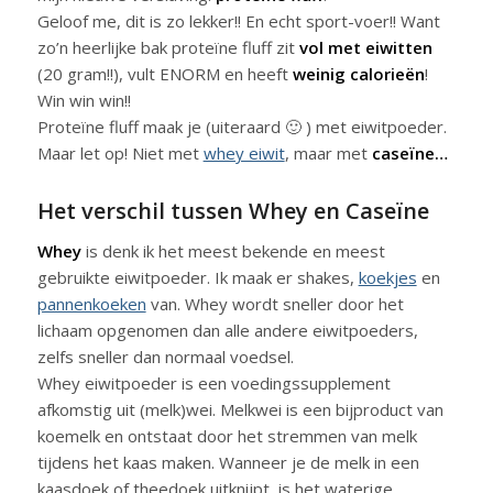
Geloof me, dit is zo lekker!! En echt sport-voer!! Want
zo’n heerlijke bak proteïne fluff zit
vol met eiwitten
(20 gram!!), vult ENORM en heeft
weinig calorieën
!
Win win win!!
Proteïne fluff maak je (uiteraard 🙂 ) met eiwitpoeder.
Maar let op! Niet met
whey eiwit
, maar met
caseïne…
Het verschil tussen Whey en Caseïne
Whey
is denk ik het meest bekende en meest
gebruikte eiwitpoeder. Ik maak er shakes,
koekjes
en
pannenkoeken
van. Whey wordt sneller door het
lichaam opgenomen dan alle andere eiwitpoeders,
zelfs sneller dan normaal voedsel.
Whey eiwitpoeder is een voedingssupplement
afkomstig uit (melk)wei. Melkwei is een bijproduct van
koemelk en ontstaat door het stremmen van melk
tijdens het kaas maken. Wanneer je de melk in een
kaasdoek of theedoek uitknijpt, is het waterige