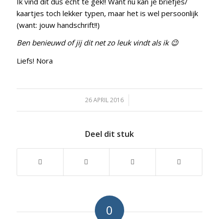
Ik vind dit dus echt te gek!! Want nu kan je briefjes/
kaartjes toch lekker typen, maar het is wel persoonlijk
(want: jouw handschrift!!)
Ben benieuwd of jij dit net zo leuk vindt als ik 😉
Liefs! Nora
26 APRIL 2016
/
Deel dit stuk
0