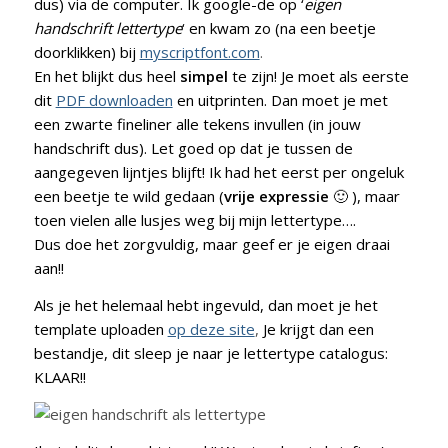
dus) via de computer. Ik google-de op ‘
eigen
handschrift lettertype
‘ en kwam zo (na een beetje
doorklikken) bij
myscriptfont.com
.
En het blijkt dus heel
simpel
te zijn! Je moet als eerste
dit
PDF downloaden
en uitprinten. Dan moet je met
een zwarte fineliner alle tekens invullen (in jouw
handschrift dus). Let goed op dat je tussen de
aangegeven lijntjes blijft! Ik had het eerst per ongeluk
een beetje te wild gedaan (
vrije expressie
🙂 ), maar
toen vielen alle lusjes weg bij mijn lettertype….
Dus doe het zorgvuldig, maar geef er je eigen draai
aan!!
Als je het helemaal hebt ingevuld, dan moet je het
template uploaden
op deze site
,
Je krijgt dan een
bestandje, dit sleep je naar je lettertype catalogus:
KLAAR!!