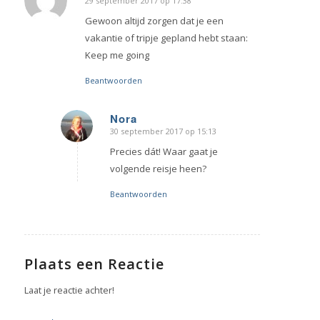
29 september 2017 op 17:38
zegt:
Gewoon altijd zorgen dat je een
vakantie of tripje gepland hebt staan:
Keep me going
Beantwoorden
Nora
30 september 2017 op 15:13
zegt:
Precies dát! Waar gaat je
volgende reisje heen?
Beantwoorden
Plaats een Reactie
Laat je reactie achter!