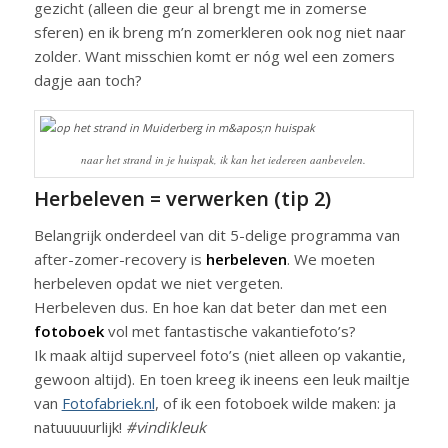
gezicht (alleen die geur al brengt me in zomerse
sferen) en ik breng m’n zomerkleren ook nog niet naar
zolder. Want misschien komt er nóg wel een zomers
dagje aan toch?
naar het strand in je huispak, ik kan het iedereen aanbevelen.
Herbeleven = verwerken (tip 2)
Belangrijk onderdeel van dit 5-delige programma van
after-zomer-recovery is
herbeleven
. We moeten
herbeleven opdat we niet vergeten.
Herbeleven dus. En hoe kan dat beter dan met een
fotoboek
vol met fantastische vakantiefoto’s?
Ik maak altijd superveel foto’s (niet alleen op vakantie,
gewoon altijd). En toen kreeg ik ineens een leuk mailtje
van
Fotofabriek.nl
, of ik een fotoboek wilde maken: ja
natuuuuurlijk!
#vindikleuk