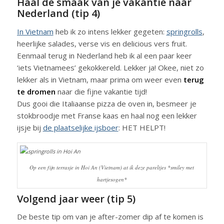
Haal de smaak van je vakantie naar
Nederland (tip 4)
In Vietnam
heb ik zo intens lekker gegeten:
springrolls
,
heerlijke salades, verse vis en delicious vers fruit.
Eenmaal terug in Nederland heb ik al een paar keer
‘iets Vietnamees’ gekokkereld. Lekker ja! Okee, niet zo
lekker als in Vietnam, maar prima om weer even
terug
te dromen
naar die fijne vakantie tijd!
Dus gooi die Italiaanse pizza de oven in, besmeer je
stokbroodje met Franse kaas en haal nog een lekker
ijsje bij
de plaatselijke ijsboer
: HET HELPT!
Op een fijn terrasje in Hoi An (Vietnam) at ik deze pareltjes *smiley met
hartjesogen*
Volgend jaar weer (tip 5)
De beste tip om van je after-zomer dip af te komen is