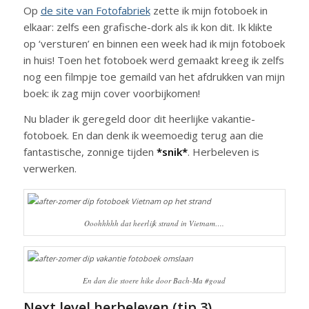
Op
de site van Fotofabriek
zette ik mijn fotoboek in
elkaar: zelfs een grafische-dork als ik kon dit. Ik klikte
op ‘versturen’ en binnen een week had ik mijn fotoboek
in huis! Toen het fotoboek werd gemaakt kreeg ik zelfs
nog een filmpje toe gemaild van het afdrukken van mijn
boek: ik zag mijn cover voorbijkomen!
Nu blader ik geregeld door dit heerlijke vakantie-
fotoboek. En dan denk ik weemoedig terug aan die
fantastische, zonnige tijden
*snik*
. Herbeleven is
verwerken.
Ooohhhhh dat heerlijk strand in Vietnam….
En dan die stoere hike door Bach-Ma #goud
Next level herbeleven (tip 3)