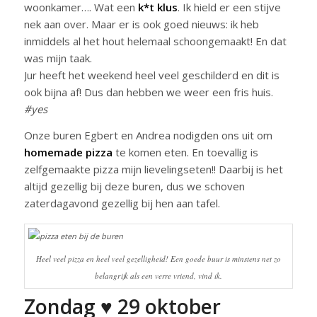
woonkamer…. Wat een
k*t klus
. Ik hield er een stijve
nek aan over. Maar er is ook goed nieuws: ik heb
inmiddels al het hout helemaal schoongemaakt! En dat
was mijn taak.
Jur heeft het weekend heel veel geschilderd en dit is
ook bijna af! Dus dan hebben we weer een fris huis.
#yes
Onze buren Egbert en Andrea nodigden ons uit om
homemade pizza
te komen eten. En toevallig is
zelfgemaakte pizza mijn lievelingseten!! Daarbij is het
altijd gezellig bij deze buren, dus we schoven
zaterdagavond gezellig bij hen aan tafel.
Heel veel pizza en heel veel gezelligheid! Een goede buur is minstens net zo
belangrijk als een verre vriend, vind ik.
Zondag ♥ 29 oktober