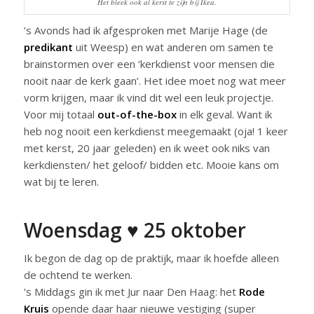
Het bleek ook al kerst te zijn bij Ikea.
’s Avonds had ik afgesproken met Marije Hage (de
predikant
uit Weesp) en wat anderen om samen te
brainstormen over een ‘kerkdienst voor mensen die
nooit naar de kerk gaan’. Het idee moet nog wat meer
vorm krijgen, maar ik vind dit wel een leuk projectje.
Voor mij totaal
out-of-the-box
in elk geval. Want ik
heb nog nooit een kerkdienst meegemaakt (oja! 1 keer
met kerst, 20 jaar geleden) en ik weet ook niks van
kerkdiensten/ het geloof/ bidden etc. Mooie kans om
wat bij te leren.
Woensdag ♥ 25 oktober
Ik begon de dag op de praktijk, maar ik hoefde alleen
de ochtend te werken.
’s Middags gin ik met Jur naar Den Haag: het
Rode
Kruis
opende daar haar nieuwe vestiging (super