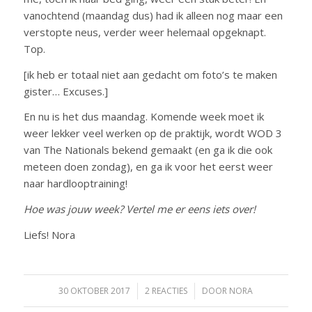
vanochtend (maandag dus) had ik alleen nog maar een
verstopte neus, verder weer helemaal opgeknapt.
Top.
[ik heb er totaal niet aan gedacht om foto’s te maken
gister… Excuses.]
En nu is het dus maandag. Komende week moet ik
weer lekker veel werken op de praktijk, wordt WOD 3
van The Nationals bekend gemaakt (en ga ik die ook
meteen doen zondag), en ga ik voor het eerst weer
naar hardlooptraining!
Hoe was jouw week? Vertel me er eens iets over!
Liefs! Nora
30 OKTOBER 2017
/
2 REACTIES
/
DOOR
NORA