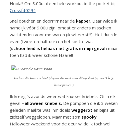
Hopla!! Om 8.00u al een hele workout in the pocket bij
Crossfit0294
.
Snel douchen en doorrrrr naar de
kapper
. Daar wilde ik
namelijk vóór 9.00u zijn, omdat er anders misschien
wachtenden voor me waren (ik wil eerst!!!). Het duurde
even (twee-en-half-uur) en het kostte wat
(
schoonheid is helaas niet gratis in mijn geval
) maar
toen had ik weer schöne Haare!!
Du hast die Haare schön! (degene die weet waar dit op slaat (op wie!) krijg
bonuspunten!)
Ik kreeg ’s avonds weer wat knutsel-kriebels. Of in elk
geval
Halloween kriebels.
De pompoen die ik 3 weken
geleden maakte was inmiddels
weggerot
en bijna uit
zichzelf weggelopen. Maar met zo’n
spooky
Halloween-weekend voor de deur wilde ik toch wel