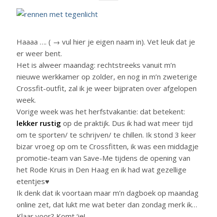
Haaaa …. ( → vul hier je eigen naam in). Vet leuk dat je
er weer bent.
Het is alweer maandag: rechtstreeks vanuit m’n
nieuwe werkkamer op zolder, en nog in m’n zweterige
Crossfit-outfit, zal ik je weer bijpraten over afgelopen
week.
Vorige week was het herfstvakantie: dat betekent:
lekker rustig
op de praktijk. Dus ik had wat meer tijd
om te sporten/ te schrijven/ te chillen. Ik stond 3 keer
bizar vroeg op om te Crossfitten, ik was een middagje
promotie-team van Save-Me tijdens de opening van
het Rode Kruis in Den Haag en ik had wat gezellige
etentjes♥
Ik denk dat ik voortaan maar m’n dagboek op maandag
online zet, dat lukt me wat beter dan zondag merk ik…
Klaar voor? Komt ‘ie!