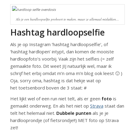
Als je een hardloopselfie probeert te maken, maar ze allemaal mislukken…
Hashtag hardloopselfie
Als je op Instagram ‘hashtag hardloopselfie’, of
‘hashtag hardlopen’ intypt, dan komen de mooiste
hardloopfoto’s voorbij. Vaak zijn het selfies (= zelf
gemaakte foto. Dit weet JIJ natuurlijk wel, maar ik
schrijf het erbij omdat m’n oma m’n blog ook leest 🙂 )
Oja, sorry oma, hashtag is dat hekje wat op
het toetsenbord boven de 3 staat: #
Het lijkt wel of een run niet telt, als er geen
foto
is
gemaakt onderweg. En als het niet op
Strava
staat dan
telt het helemaal niet.
Dubbele punten
als je je
hardlooprondje (of fietsrondje!!) MET foto op Strava
zet!