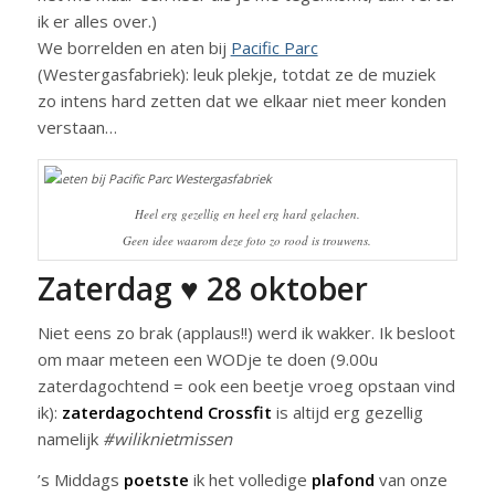
ik er alles over.)
We borrelden en aten bij
Pacific Parc
(Westergasfabriek): leuk plekje, totdat ze de muziek
zo intens hard zetten dat we elkaar niet meer konden
verstaan…
Heel erg gezellig en heel erg hard gelachen.
Geen idee waarom deze foto zo rood is trouwens.
Zaterdag ♥ 28 oktober
Niet eens zo brak (applaus!!) werd ik wakker. Ik besloot
om maar meteen een WODje te doen (9.00u
zaterdagochtend = ook een beetje vroeg opstaan vind
ik):
zaterdagochtend Crossfit
is altijd erg gezellig
namelijk
#wiliknietmissen
’s Middags
poetste
ik het volledige
plafond
van onze