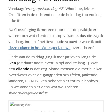
Vandaag: ‘
vroeg opstaan dag #2
‘. Whoehoe, lekker
Crosfitten in de ochtend en je de hele dag top voelen,
I like it!
Na Crossfit ging ik meteen door naar de praktijk: er
waren toch wat cliënten niet op vakantie, dus die zag ik
vandaag. Inclusief het lieve oude vrouwtje waar ik ooit
deze column in het WeesperNieuws
over schreef.
Einde van de middag ging ik met Jur ‘even’ langs de
Ikea
(dit duurt nooit ‘even’, altijd veel te lang…). Wat
een
ellende
is dat zeg. Slome mensen die met hun kar
overdwars over de gangpaden schuifelen, jankende
kinderen, CHAOS. Ikea behoort niet tot mijn hobby’s.
En we vonden niet eens wat we zochten….
#voornietsgeweestdus