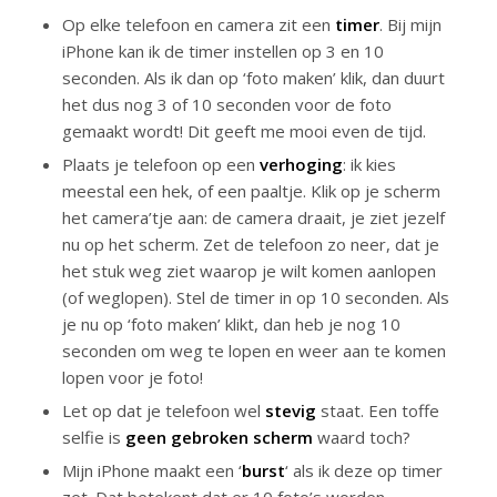
Op elke telefoon en camera zit een
timer
. Bij mijn
iPhone kan ik de timer instellen op 3 en 10
seconden. Als ik dan op ‘foto maken’ klik, dan duurt
het dus nog 3 of 10 seconden voor de foto
gemaakt wordt! Dit geeft me mooi even de tijd.
Plaats je telefoon op een
verhoging
: ik kies
meestal een hek, of een paaltje. Klik op je scherm
het camera’tje aan: de camera draait, je ziet jezelf
nu op het scherm. Zet de telefoon zo neer, dat je
het stuk weg ziet waarop je wilt komen aanlopen
(of weglopen). Stel de timer in op 10 seconden. Als
je nu op ‘foto maken’ klikt, dan heb je nog 10
seconden om weg te lopen en weer aan te komen
lopen voor je foto!
Let op dat je telefoon wel
stevig
staat. Een toffe
selfie is
geen gebroken scherm
waard toch?
Mijn iPhone maakt een ‘
burst
‘ als ik deze op timer
zet. Dat betekent dat er 10 foto’s worden