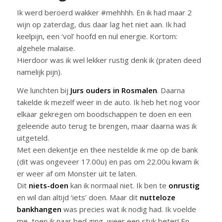
Ik werd beroerd wakker #mehhhh. En ik had maar 2
wijn op zaterdag, dus daar lag het niet aan. Ik had
keelpijn, een ‘vol’ hoofd en nul energie. Kortom:
algehele malaise.
Hierdoor was ik wel lekker rustig denk ik (praten deed
namelijk pijn).
We lunchten bij
Jurs ouders in Rosmalen
. Daarna
takelde ik mezelf weer in de auto. Ik heb het nog voor
elkaar gekregen om boodschappen te doen en een
geleende auto terug te brengen, maar daarna was ik
uitgeteld.
Met een dekentje en thee nestelde ik me op de bank
(dit was ongeveer 17.00u) en pas om 22.00u kwam ik
er weer af om Monster uit te laten.
Dit
niets-doen
kan ik normaal niet. Ik ben te
onrustig
en wil dan altijd ‘iets’ doen. Maar dit
nutteloze
bankhangen
was precies wat ik nodig had. Ik voelde
me, toen ik naar bed ging, weer een stuk beter! En