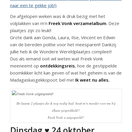
naar een te gekke job!)
De afgelopen weken was ik druk bezig met het
volplakken van m’n
Freek Vonk verzamelalbum
. Deze
plaatjes zijn zo leuk!!
Grote dank aan Gonda, Laura, Ilse, Vincent en Edwin
van de bereden politie voor het meesparen!! Dankzij
jullie heb ik de Wondere Wereldplaatjes compleet!
Dus als iemand ooit wil weten wat Freek Vonk
meeneemt op
ontdekkingsreis
, hoe de gestippelde
boomkikker licht kan geven of wat het geheim is van de
Madagaskasgekkopoot: bel me!
Ik weet nu alles.
De laatste 2 plaatjes die ik nog nodig had, heeft m’n moeder voor me bij
elkaar gesprokkeld!!
Freek Vonk = uitgespeeld!!
Dinsdag ♥ 24 oktober