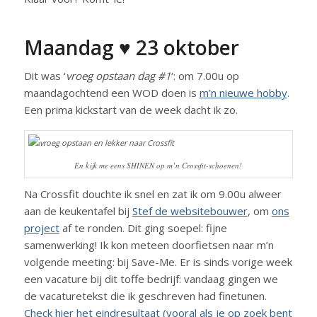
Maandag ♥ 23 oktober
Dit was ‘
vroeg opstaan dag #1
‘: om 7.00u op
maandagochtend een WOD doen is
m’n nieuwe hobby
.
Een prima kickstart van de week dacht ik zo.
En kijk me eens SHINEN op m’n Crossfit-schoenen!
Na Crossfit douchte ik snel en zat ik om 9.00u alweer
aan de keukentafel bij
Stef de websitebouwer
, om
ons
project
af te ronden. Dit ging soepel: fijne
samenwerking! Ik kon meteen doorfietsen naar m’n
volgende meeting: bij Save-Me. Er is sinds vorige week
een vacature bij dit toffe bedrijf: vandaag gingen we
de vacaturetekst die ik geschreven had finetunen.
Check hier het eindresultaat (vooral als je op zoek bent