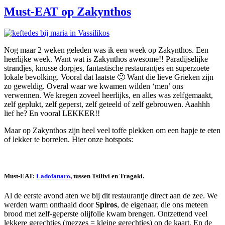
Must-EAT op Zakynthos
Nog maar 2 weken geleden was ik een week op Zakynthos. Een
heerlijke week. Want wat is Zakynthos awesome!! Paradijselijke
strandjes, knusse dorpjes, fantastische restaurantjes en superzoete
lokale bevolking. Vooral dat laatste 🙂 Want die lieve Grieken zijn
zo geweldig. Overal waar we kwamen wilden ‘men’ ons
verwennen. We kregen zoveel heerlijks, en alles was zelfgemaakt,
zelf geplukt, zelf geperst, zelf geteeld of zelf gebrouwen. Aaahhh
lief he? En vooral LEKKER!!
Maar op Zakynthos zijn heel veel toffe plekken om een hapje te eten
of lekker te borrelen. Hier onze hotspots:
Must-EAT:
Ladofanaro
, tussen Tsilivi en Tragaki.
Al de eerste avond aten we bij dit restaurantje direct aan de zee. We
werden warm onthaald door
Spiros
, de eigenaar, die ons meteen
brood met zelf-geperste olijfolie kwam brengen. Ontzettend veel
lekkere gerechtjes (mezzes = kleine gerechtjes) op de kaart. En de