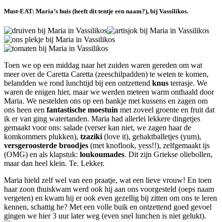
Must-EAT: Maria’s huis (heeft dit tentje een naam?), bij Vassilikos.
Toen we op een middag naar het zuiden waren gereden om wat
meer over de Caretta Caretta (zeeschilpadden) te weten te komen,
belandden we rond lunchtijd bij een ontzettend
knus
terrasje. We
waren de enigen hier, maar we werden meteen warm onthaald door
Maria. We nestelden ons op een bankje met kussens en zagen om
ons heen een
fantastische moestuin
met zoveel groente en fruit dat
ik er van ging watertanden. Maria had allerlei lekkere dingetjes
gemaakt voor ons: salade (verser kan niet, we zagen haar de
komkommers plukken),
tzaziki
(love it), gehaktballetjes (yum),
versgeroosterde broodjes
(met knoflook, yess!!), zelfgemaakt ijs
(OMG) en als klapstuk:
loukoumades
. Dit zijn Griekse oliebollen,
maar dan heel klein. Te. Lekker.
Maria hield zelf wel van een praatje, wat een lieve vrouw! En toen
haar zoon thuiskwam werd ook hij aan ons voorgesteld (oeps naam
vergeten) en kwam hij er ook even gezellig bij zitten om ons te leren
kennen, schattig he? Met een volle buik en ontzettend goed gevoel
gingen we hier 3 uur later weg (even snel lunchen is niet gelukt).