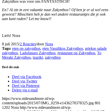
Zakynthos was voor ons FANTASTISCH!
En? Al zin in een vakantie naar Zakynthos? Of ben je er al wel eens
geweest? Misschien heb je dan wel andere restaurantjes die je ook
aan kunt raden? Let me know!!
Liefs! Nora
8 juli 2015
/
2 Reacties
/
door
Nora
Tags:
eten op zakynthos
,
eten Vassilikos Zakynthos
,
griekse salade
zakynthos
,
Ladofanaro Zakynthos
,
restaurant op Zakynthos
,
To
Meraki Zakynthos
,
tzaziki
,
zakynthos
Deel dit stuk
Deel via Facebook
Deel via Twitter
Deel via Pinterest
Delen via e-mail
https://www.milesandmore.nl/wp-
content/uploads/2015/07/IMG_0259-e1436278378325.jpg
801
1202
Nora
http://www.milesandmore.nl/wp-