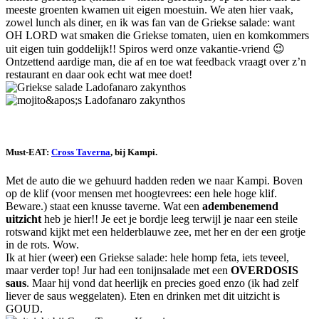
meeste groenten kwamen uit eigen moestuin. We aten hier vaak,
zowel lunch als diner, en ik was fan van de Griekse salade: want
OH LORD wat smaken die Griekse tomaten, uien en komkommers
uit eigen tuin goddelijk!! Spiros werd onze vakantie-vriend 😉
Ontzettend aardige man, die af en toe wat feedback vraagt over z’n
restaurant en daar ook echt wat mee doet!
Must-EAT:
Cross Taverna
, bij Kampi.
Met de auto die we gehuurd hadden reden we naar Kampi. Boven
op de klif (voor mensen met hoogtevrees: een hele hoge klif.
Beware.) staat een knusse taverne. Wat een
adembenemend
uitzicht
heb je hier!! Je eet je bordje leeg terwijl je naar een steile
rotswand kijkt met een helderblauwe zee, met her en der een grotje
in de rots. Wow.
Ik at hier (weer) een Griekse salade: hele homp feta, iets teveel,
maar verder top! Jur had een tonijnsalade met een
OVERDOSIS
saus
. Maar hij vond dat heerlijk en precies goed enzo (ik had zelf
liever de saus weggelaten). Eten en drinken met dit uitzicht is
GOUD.