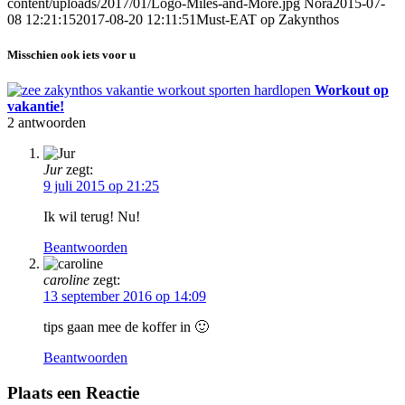
content/uploads/2017/01/Logo-Miles-and-More.jpg
Nora
2015-07-
08 12:21:15
2017-08-20 12:11:51
Must-EAT op Zakynthos
Misschien ook iets voor u
Workout op
vakantie!
2
antwoorden
Jur
zegt:
9 juli 2015 op 21:25
Ik wil terug! Nu!
Beantwoorden
caroline
zegt:
13 september 2016 op 14:09
tips gaan mee de koffer in 🙂
Beantwoorden
Plaats een Reactie