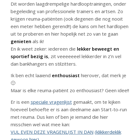
Dit worden laagdrempelige hardlooptrainingen, onder
begeleiding van professionele trainers en artsen. Zo
krijgen reuma-patiënten (ook degenen die nog nooit
een meter hebben gerend!!) de kans om het hardlopen
uit te proberen en hier hopelijk net zo van te gaan
genieten
als ik!
En ik weet zeker: iedereen die
lekker beweegt en
sportief bezig is
, zit veeeeeeel lekkerder in z’n vel
dan bankhangers en stilzitters.
Ik ben echt laaiend
enthousiast
hierover, dat merk je
🙂
Maar is elke reuma-patiënt zo enthousiast? Geen idee!!
Er is een
speciale vragenlijst
gemaakt, om te kijken
hoeveel behoefte er is aan deelname aan Start-to-run
met reuma. Dus ken of ben je iemand die hier
misschien wel wat mee kan:
VUL EVEN DEZE VRAGENLIJST IN DAN
(klikkerdeklik
gewoon hier)