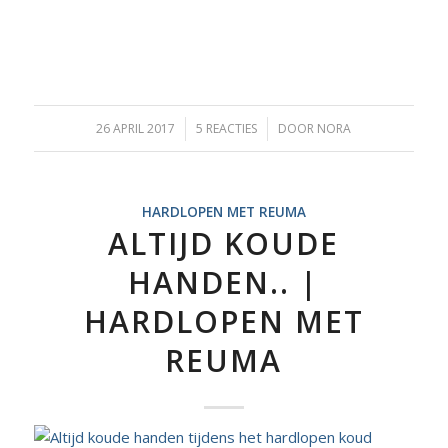
26 APRIL 2017
/
5 REACTIES
/
DOOR
NORA
HARDLOPEN MET REUMA
ALTIJD KOUDE
HANDEN.. |
HARDLOPEN MET
REUMA