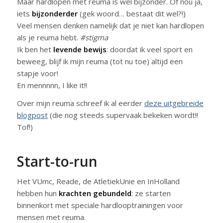
Maar hardlopen met reuma is wel bijzonder. Of nou ja,
iets
bijzonderder
(gek woord… bestaat dit wel?!)
Veel mensen denken namelijk dat je niet kan hardlopen
als je reuma hebt.
#stigma
Ik ben het
levende bewijs
: doordat ik veel sport en
beweeg, blijf ik mijn reuma (tot nu toe) altijd een
stapje voor!
En mennnnn, I like it!!
Over mijn reuma schreef ik al eerder
deze uitgebreide
blogpost
(die nog steeds supervaak bekeken wordt!!
Tof!)
Start-to-run
Het VUmc, Reade, de AtletiekUnie en InHolland
hebben hun
krachten gebundeld
: ze starten
binnenkort met speciale hardlooptrainingen voor
mensen met reuma.