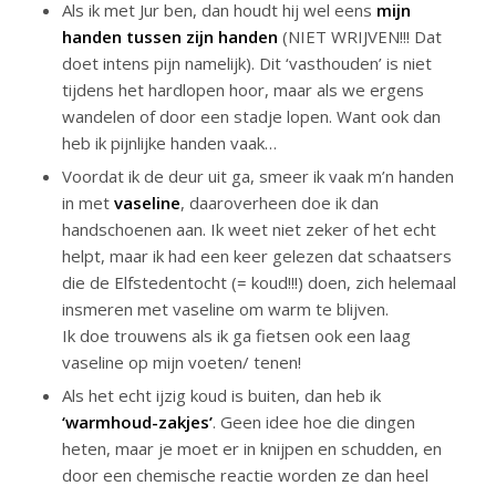
Als ik met Jur ben, dan houdt hij wel eens
mijn
handen tussen zijn handen
(NIET WRIJVEN!!! Dat
doet intens pijn namelijk). Dit ‘vasthouden’ is niet
tijdens het hardlopen hoor, maar als we ergens
wandelen of door een stadje lopen. Want ook dan
heb ik pijnlijke handen vaak…
Voordat ik de deur uit ga, smeer ik vaak m’n handen
in met
vaseline
, daaroverheen doe ik dan
handschoenen aan. Ik weet niet zeker of het echt
helpt, maar ik had een keer gelezen dat schaatsers
die de Elfstedentocht (= koud!!!) doen, zich helemaal
insmeren met vaseline om warm te blijven.
Ik doe trouwens als ik ga fietsen ook een laag
vaseline op mijn voeten/ tenen!
Als het echt ijzig koud is buiten, dan heb ik
‘warmhoud-zakjes’
. Geen idee hoe die dingen
heten, maar je moet er in knijpen en schudden, en
door een chemische reactie worden ze dan heel