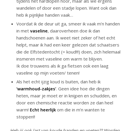
tijdens het hardlopen hoor, maar als we ergens
wandelen of door een stadje lopen. Want ook dan
heb ik pijnlijke handen vaak…
Voordat ik de deur uit ga, smeer ik vaak m’n handen
in met
vaseline
, daaroverheen doe ik dan
handschoenen aan. Ik weet niet zeker of het echt
helpt, maar ik had een keer gelezen dat schaatsers
die de Elfstedentocht (= koud!!!) doen, zich helemaal
insmeren met vaseline om warm te blijven.
Ik doe trouwens als ik ga fietsen ook een laag
vaseline op mijn voeten/ tenen!
Als het echt ijzig koud is buiten, dan heb ik
‘warmhoud-zakjes’
. Geen idee hoe die dingen
heten, maar je moet er in knijpen en schudden, en
door een chemische reactie worden ze dan heel
warm!
Echt heerlijk
om die in m’n wanten te
stoppen!!
Heb jij ook last van koude handen en voeten?? Worden