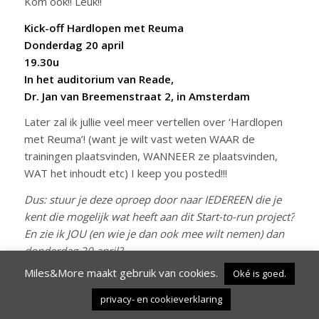
Kom ook!! Leuk!!
Kick-off Hardlopen met Reuma
Donderdag 20 april
19.30u
In het auditorium van
Reade,
Dr. Jan van Breemenstraat 2, in Amsterdam
Later zal ik jullie veel meer vertellen over ‘Hardlopen
met Reuma’! (want je wilt vast weten WAAR de
trainingen plaatsvinden, WANNEER ze plaatsvinden,
WAT het inhoudt etc) I keep you posted!!!
Dus: stuur je deze oproep door naar IEDEREEN die je
kent die mogelijk wat heeft aan dit Start-to-run project?
En zie ik JOU (en wie je dan ook mee wilt nemen) dan
donderdag 20 april?
Supertof!!
Miles&More maakt gebruik van cookies.
Oké is goed.
Liefs! Nora
privacy- en cookieverklaring