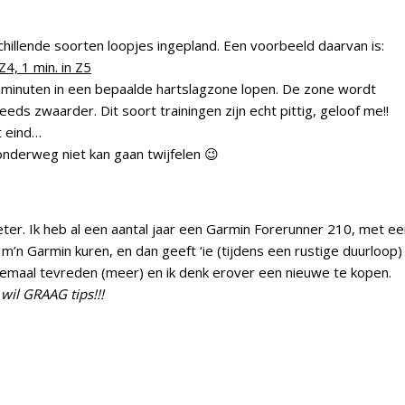
chillende soorten loopjes ingepland. Een voorbeeld daarvan is:
 Z4, 1 min. in Z5
tal minuten in een bepaalde hartslagzone lopen. De zone wordt
ds zwaarder. Dit soort trainingen zijn echt pittig, geloof me!!
t eind…
k onderweg niet kan gaan twijfelen 😉
eter. Ik heb al een aantal jaar een Garmin Forerunner 210, met e
m’n Garmin kuren, en dan geeft ‘ie (tijdens een rustige duurloop)
lemaal tevreden (meer) en ik denk erover een nieuwe te kopen.
 wil GRAAG tips!!!