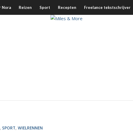
r Nora
Reizen
Sport
Recepten
Freelance tekstschrijver
,
SPORT
,
WIELRENNEN