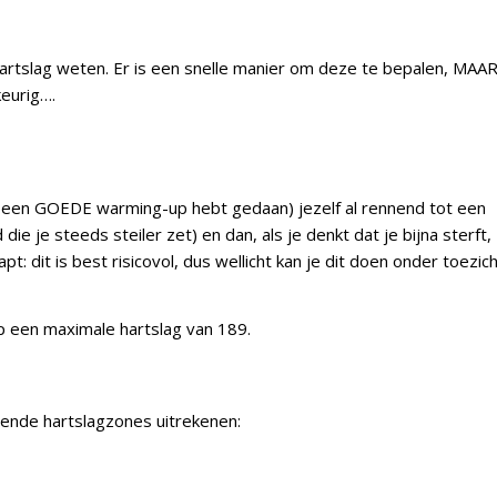
artslag weten. Er is een snelle manier om deze te bepalen, MAA
keurig….
e een GOEDE warming-up hebt gedaan) jezelf al rennend tot een
e je steeds steiler zet) en dan, als je denkt dat je bijna sterft,
pt: dit is best risicovol, dus wellicht kan je dit doen onder toezic
p een maximale hartslag van 189.
llende hartslagzones uitrekenen: