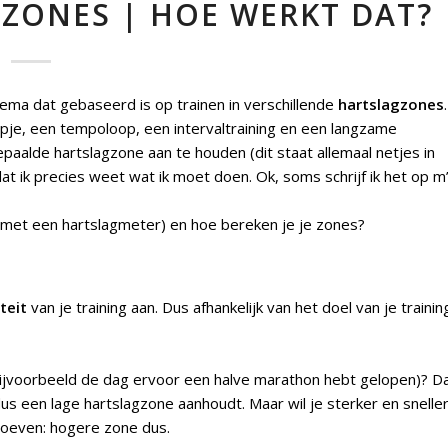
GZONES | HOE WERKT DAT?
ema dat gebaseerd is op trainen in verschillende
hartslagzones
.
loopje, een tempoloop, een intervaltraining en een langzame
epaalde hartslagzone aan te houden (dit staat allemaal netjes in
at ik precies weet wat ik moet doen. Ok, soms schrijf ik het op m
met een hartslagmeter) en hoe bereken je je zones?
teit
van je training aan. Dus afhankelijk van het doel van je trainin
e bijvoorbeeld de dag ervoor een halve marathon hebt gelopen)? D
n dus een lage hartslagzone aanhoudt. Maar wil je sterker en snelle
hroeven: hogere zone dus.