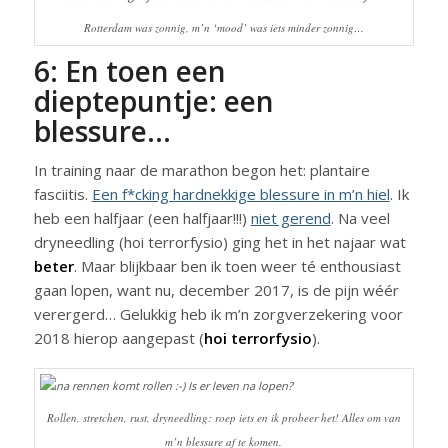
Rotterdam was zonnig, m’n ‘mood’ was iets minder zonnig…
6: En toen een
dieptepuntje: een
blessure…
In training naar de marathon begon het: plantaire
fasciitis.
Een f*cking hardnekkige blessure in m’n hiel
. Ik
heb een halfjaar (een halfjaar!!!)
niet gerend
. Na veel
dryneedling (hoi terrorfysio) ging het in het najaar wat
beter
. Maar blijkbaar ben ik toen weer té enthousiast
gaan lopen, want nu, december 2017, is de pijn wéér
verergerd… Gelukkig heb ik m’n zorgverzekering voor
2018 hierop aangepast (
hoi terrorfysio
).
Rollen, stretchen, rust, dryneedling: roep iets en ik probeer het! Alles om van
m’n blessure af te komen.