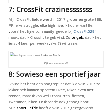
7: CrossFit crazinesssssss
Mijn CrossFit-liefde werd in 2017 groter en groter! Elk
PR, elke struggle, elke high-five: ik hou er van! Een
vooral het fijne community-gevoel bij
CrossFit0294
maakt dat ik Crossfit te gek vind. Zo
te gek
, dat ik het
liefst 4 keer per week (vaker?) wil trainen.
Kijk ons gaaaaaan!!
8: Sowieso een sportief jaar
Ik vind het best een hoogtepunt dat ik ook in 2017 zo
lekker heb kunnen sporten! Okee, ik kon even niet
rennen, maar ik kon wel CrossFitten, fietsen,
zwemmen, hiken. En ik rende ook genoeg hoor!
Mijn
sport liefde
heeft ook in 2017 gezegevierd!