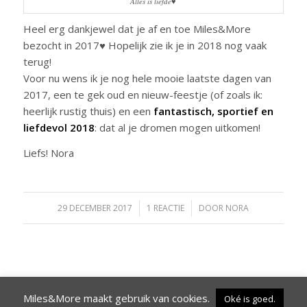
Alles is liefde♥
Heel erg dankjewel dat je af en toe Miles&More
bezocht in 2017♥ Hopelijk zie ik je in 2018 nog vaak
terug!
Voor nu wens ik je nog hele mooie laatste dagen van
2017, een te gek oud en nieuw-feestje (of zoals ik:
heerlijk rustig thuis) en een
fantastisch, sportief en
liefdevol 2018
: dat al je dromen mogen uitkomen!
Liefs! Nora
29 DECEMBER 2017
/
1 REACTIE
/
DOOR
NORA
Miles&More maakt gebruik van cookies.
Oké is goed.