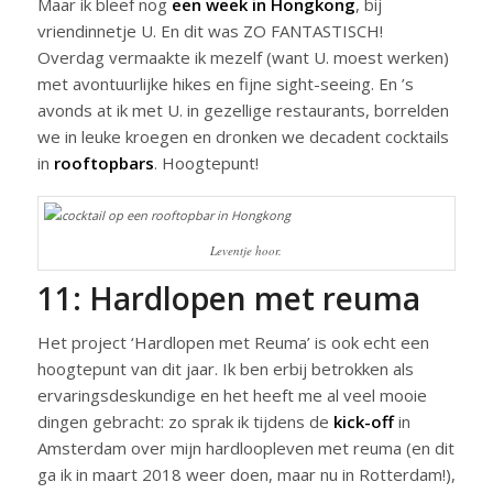
Maar ik bleef nog
een week in Hongkong
, bij
vriendinnetje U. En dit was ZO FANTASTISCH!
Overdag vermaakte ik mezelf (want U. moest werken)
met avontuurlijke hikes en fijne sight-seeing. En ’s
avonds at ik met U. in gezellige restaurants, borrelden
we in leuke kroegen en dronken we decadent cocktails
in
rooftopbars
. Hoogtepunt!
Leventje hoor.
11: Hardlopen met reuma
Het project ‘Hardlopen met Reuma’ is ook echt een
hoogtepunt van dit jaar. Ik ben erbij betrokken als
ervaringsdeskundige en het heeft me al veel mooie
dingen gebracht: zo sprak ik tijdens de
kick-off
in
Amsterdam over mijn hardloopleven met reuma (en dit
ga ik in maart 2018 weer doen, maar nu in Rotterdam!),