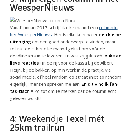
WeesperNieuws
Vanaf januari 2017 schrijf ik elke maand een
column in
het WeesperNieuws
. Het is elke keer weer
een kleine
uitdaging
om een goed onderwerp te vinden, maar
tot nu toe is het elke maand gelukt om vóór de
deadline iets in te leveren. En wat krijg ik toch
leuke en
lieve reacties
!! In de rij voor de kassa bij de Albert
Heijn, bij de bakker, op m’n werk in de praktijk, via
social media, of heel random op straat (niet zo random
eigenlijk): mensen spreken me aan!
En dit vind ik fan-
tas-tisch!
♥ Zo tof om te merken dat de column écht
gelezen wordt!
4: Weekendje Texel mét
25km trailrun