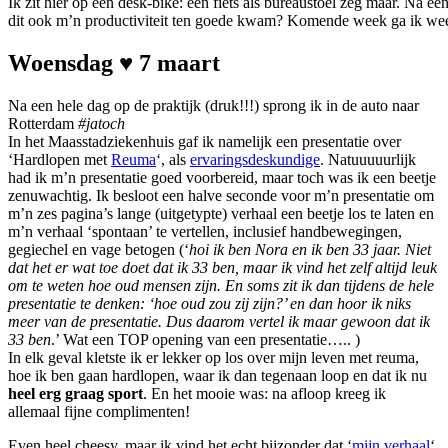
Ik zit hier op een desk-bike: een fiets als bureaustoel zeg maar. Na e
dit ook m’n productiviteit ten goede kwam? Komende week ga ik weer
Woensdag ♥ 7 maart
Na een hele dag op de praktijk (druk!!!) sprong ik in de auto naar
Rotterdam
#jatoch
In het Maasstadziekenhuis gaf ik namelijk een presentatie over
‘Hardlopen met
Reuma
‘, als
ervaringsdeskundige
. Natuuuuurlijk
had ik m’n presentatie goed voorbereid, maar toch was ik een beetje
zenuwachtig. Ik besloot een halve seconde voor m’n presentatie om
m’n zes pagina’s lange (uitgetypte) verhaal een beetje los te laten en
m’n verhaal ‘spontaan’ te vertellen, inclusief handbewegingen,
gegiechel en vage betogen (‘
hoi ik ben Nora en ik ben 33 jaar. Niet
dat het er wat toe doet dat ik 33 ben, maar ik vind het zelf altijd leuk
om te weten hoe oud mensen zijn. En soms zit ik dan tijdens de hele
presentatie te denken: ‘hoe oud zou zij zijn?’ en dan hoor ik niks
meer van de presentatie. Dus daarom vertel ik maar gewoon dat ik
33 ben
.’ Wat een TOP opening van een presentatie….. )
In elk geval kletste ik er lekker op los over mijn leven met reuma,
hoe ik ben gaan hardlopen, waar ik dan tegenaan loop en dat ik nu
heel erg graag sport
. En het mooie was: na afloop kreeg ik
allemaal fijne complimenten!
Even heel cheesy, maar ik vind het echt bijzonder dat ‘
mijn verhaal
‘