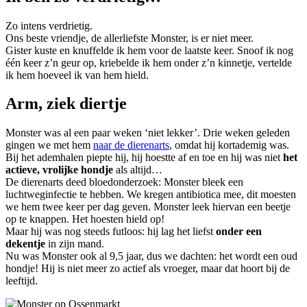
Zo intens verdrietig.
Ons beste vriendje, de allerliefste Monster, is er niet meer.
Gister kuste en knuffelde ik hem voor de laatste keer. Snoof ik nog
één keer z’n geur op, kriebelde ik hem onder z’n kinnetje, vertelde
ik hem hoeveel ik van hem hield.
Arm, ziek diertje
Monster was al een paar weken ‘niet lekker’. Drie weken geleden
gingen we met hem
naar de dierenarts
, omdat hij kortademig was.
Bij het ademhalen piepte hij, hij hoestte af en toe en hij was niet
het
actieve, vrolijke hondje
als altijd…
De dierenarts deed bloedonderzoek: Monster bleek een
luchtweginfectie te hebben. We kregen antibiotica mee, dit moesten
we hem twee keer per dag geven. Monster leek hiervan een beetje
op te knappen. Het hoesten hield op!
Maar hij was nog steeds futloos: hij lag het liefst
onder een
dekentje
in zijn mand.
Nu was Monster ook al 9,5 jaar, dus we dachten: het wordt een oud
hondje! Hij is niet meer zo actief als vroeger, maar dat hoort bij de
leeftijd.