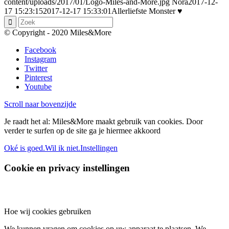
content/uploads/2017/01/Logo-Miles-and-More.jpg
Nora
2017-12-
17 15:23:15
2017-12-17 15:33:01
Allerliefste Monster ♥
© Copyright - 2020 Miles&More
Facebook
Instagram
Twitter
Pinterest
Youtube
Scroll naar bovenzijde
Je raadt het al: Miles&More maakt gebruik van cookies. Door
verder te surfen op de site ga je hiermee akkoord
Oké is goed.
Wil ik niet.
Instellingen
Cookie en privacy instellingen
Hoe wij cookies gebruiken
We kunnen vragen om cookies op uw apparaat te plaatsen. We