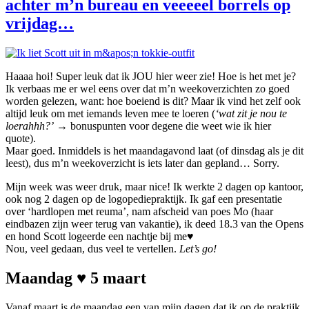
achter m’n bureau en veeeeel borrels op
vrijdag…
Haaaa hoi! Super leuk dat ik JOU hier weer zie! Hoe is het met je?
Ik verbaas me er wel eens over dat m’n weekoverzichten zo goed
worden gelezen, want: hoe boeiend is dit? Maar ik vind het zelf ook
altijd leuk om met iemands leven mee te loeren (
‘wat zit je nou te
loerahhh?’
→ bonuspunten voor degene die weet wie ik hier
quote).
Maar goed. Inmiddels is het maandagavond laat (of dinsdag als je dit
leest), dus m’n weekoverzicht is iets later dan gepland… Sorry.
Mijn week was weer druk, maar nice! Ik werkte 2 dagen op kantoor,
ook nog 2 dagen op de logopediepraktijk. Ik gaf een presentatie
over ‘hardlopen met reuma’, nam afscheid van poes Mo (haar
eindbazen zijn weer terug van vakantie), ik deed 18.3 van the Opens
en hond Scott logeerde een nachtje bij me♥
Nou, veel gedaan, dus veel te vertellen.
Let’s go!
Maandag ♥ 5 maart
Vanaf maart is de maandag een van mijn dagen dat ik op de praktijk