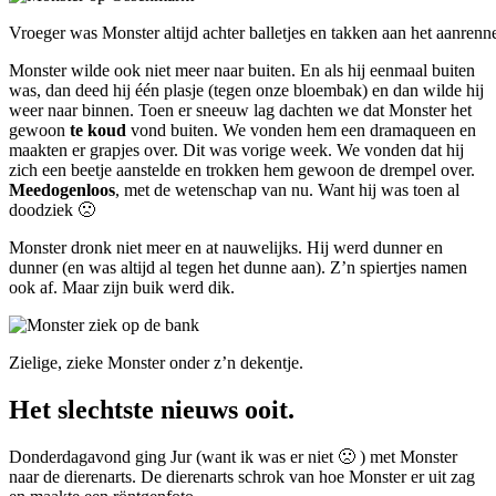
Vroeger was Monster altijd achter balletjes en takken aan het aanren
Monster wilde ook niet meer naar buiten. En als hij eenmaal buiten
was, dan deed hij één plasje (tegen onze bloembak) en dan wilde hij
weer naar binnen. Toen er sneeuw lag dachten we dat Monster het
gewoon
te koud
vond buiten. We vonden hem een dramaqueen en
maakten er grapjes over. Dit was vorige week. We vonden dat hij
zich een beetje aanstelde en trokken hem gewoon de drempel over.
Meedogenloos
, met de wetenschap van nu. Want hij was toen al
doodziek 🙁
Monster dronk niet meer en at nauwelijks. Hij werd dunner en
dunner (en was altijd al tegen het dunne aan). Z’n spiertjes namen
ook af. Maar zijn buik werd dik.
Zielige, zieke Monster onder z’n dekentje.
Het slechtste nieuws ooit.
Donderdagavond ging Jur (want ik was er niet 🙁 ) met Monster
naar de dierenarts. De dierenarts schrok van hoe Monster er uit zag