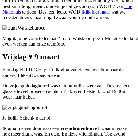
Om 18.15u had ik afgesproken met m’n CrossFitbuddy’s (dit klinkt
best knurfterig, maar zo noem je dat gewoon) om WOD 7 van
The
Nationals
te doen. Best een leuke WOD (
kijk hier maar
wat we
moesten doen), maar nogal zwaar voor de onderarmen.
Mag ik jullie voorstellen aan ‘Team Watskeburpee’? Met deze leuker
even werken aan onze teamfoto.
Vrijdag ♥ 9 maart
Een dag bij PD Group! En ik ging van de ene meeting naar de
andere, I like it!
#zakenmeisje
De vrijdagmiddagborrel was natuuuuurlijk weer aan. Dus met een
glaasje teveel prosecco achter m’n kiezen fietste ik rond 19.30u
weer naar huis…
Ja hoiiii. Schenk maar bij.
Ik ging meteen door naar een
vriendinnenborrel
, waar uiteraard
nog meer drank was. En eten. En lieve vriendinnen. Top avond.