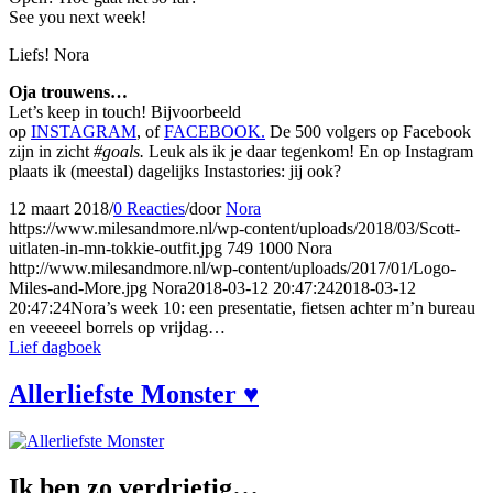
See you next week!
Liefs! Nora
Oja trouwens…
Let’s keep in touch! Bijvoorbeeld
op
INSTAGRAM
, of
FACEBOOK.
De 500 volgers op Facebook
zijn in zicht
#goals.
Leuk als ik je daar tegenkom! En op Instagram
plaats ik (meestal) dagelijks Instastories: jij ook?
12 maart 2018
/
0 Reacties
/
door
Nora
https://www.milesandmore.nl/wp-content/uploads/2018/03/Scott-
uitlaten-in-mn-tokkie-outfit.jpg
749
1000
Nora
http://www.milesandmore.nl/wp-content/uploads/2017/01/Logo-
Miles-and-More.jpg
Nora
2018-03-12 20:47:24
2018-03-12
20:47:24
Nora’s week 10: een presentatie, fietsen achter m’n bureau
en veeeeel borrels op vrijdag…
Lief dagboek
Allerliefste Monster ♥
Ik ben zo verdrietig…