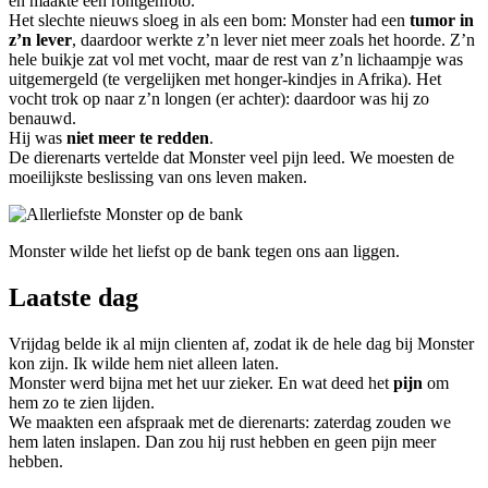
en maakte een röntgenfoto.
Het slechte nieuws sloeg in als een bom: Monster had een
tumor in
z’n lever
, daardoor werkte z’n lever niet meer zoals het hoorde. Z’n
hele buikje zat vol met vocht, maar de rest van z’n lichaampje was
uitgemergeld (te vergelijken met honger-kindjes in Afrika). Het
vocht trok op naar z’n longen (er achter): daardoor was hij zo
benauwd.
Hij was
niet meer te redden
.
De dierenarts vertelde dat Monster veel pijn leed. We moesten de
moeilijkste beslissing van ons leven maken.
Monster wilde het liefst op de bank tegen ons aan liggen.
Laatste dag
Vrijdag belde ik al mijn clienten af, zodat ik de hele dag bij Monster
kon zijn. Ik wilde hem niet alleen laten.
Monster werd bijna met het uur zieker. En wat deed het
pijn
om
hem zo te zien lijden.
We maakten een afspraak met de dierenarts: zaterdag zouden we
hem laten inslapen. Dan zou hij rust hebben en geen pijn meer
hebben.