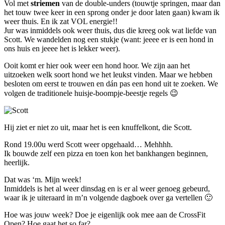
Vol met
striemen
van de double-unders (touwtje springen, maar dan
het touw twee keer in een sprong onder je door laten gaan) kwam ik
weer thuis. En ik zat VOL energie!!
Jur was inmiddels ook weer thuis, dus die kreeg ook wat liefde van
Scott. We wandelden nog een stukje (want: jeeee er is een hond in
ons huis en jeeee het is lekker weer).
Ooit komt er hier ook weer een hond hoor. We zijn aan het
uitzoeken welk soort hond we het leukst vinden. Maar we hebben
besloten om eerst te trouwen en dán pas een hond uit te zoeken. We
volgen de traditionele huisje-boompje-beestje regels 😉
Hij ziet er niet zo uit, maar het is een knuffelkont, die Scott.
Rond 19.00u werd Scott weer opgehaald… Mehhhh.
Ik bouwde zelf een pizza en toen kon het bankhangen beginnen,
heerlijk.
Dat was ‘m. Mijn week!
Inmiddels is het al weer dinsdag en is er al weer genoeg gebeurd,
waar ik je uiteraard in m’n volgende dagboek over ga vertellen 🙂
Hoe was jouw week? Doe je eigenlijk ook mee aan de CrossFit
Open? Hoe gaat het so far?