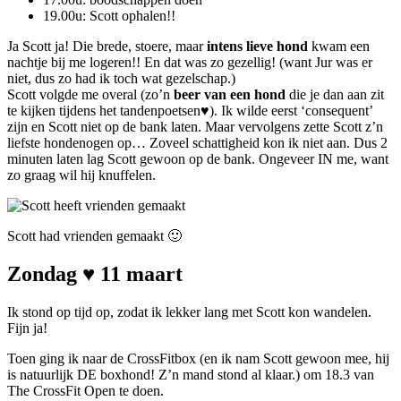
19.00u: Scott ophalen!!
Ja Scott ja! Die brede, stoere, maar
intens lieve hond
kwam een
nachtje bij me logeren!! En dat was zo gezellig! (want Jur was er
niet, dus zo had ik toch wat gezelschap.)
Scott volgde me overal (zo’n
beer van een hond
die je dan aan zit
te kijken tijdens het tandenpoetsen♥). Ik wilde eerst ‘consequent’
zijn en Scott niet op de bank laten. Maar vervolgens zette Scott z’n
liefste hondenogen op… Zoveel schattigheid kon ik niet aan. Dus 2
minuten laten lag Scott gewoon op de bank. Ongeveer IN me, want
zo graag wil hij knuffelen.
Scott had vrienden gemaakt 🙂
Zondag ♥ 11 maart
Ik stond op tijd op, zodat ik lekker lang met Scott kon wandelen.
Fijn ja!
Toen ging ik naar de CrossFitbox (en ik nam Scott gewoon mee, hij
is natuurlijk DE boxhond! Z’n mand stond al klaar.) om 18.3 van
The CrossFit Open te doen.