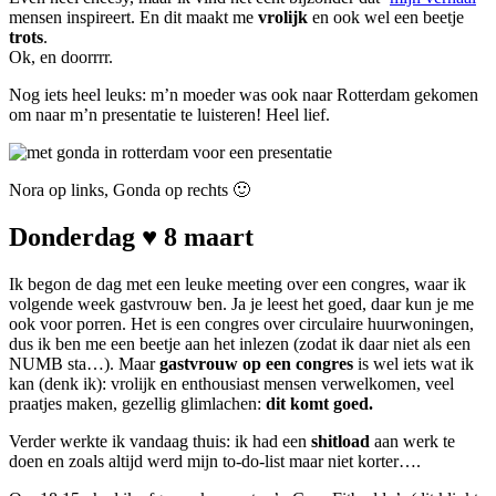
mensen inspireert. En dit maakt me
vrolijk
en ook wel een beetje
trots
.
Ok, en doorrrr.
Nog iets heel leuks: m’n moeder was ook naar Rotterdam gekomen
om naar m’n presentatie te luisteren! Heel lief.
Nora op links, Gonda op rechts 🙂
Donderdag ♥ 8 maart
Ik begon de dag met een leuke meeting over een congres, waar ik
volgende week gastvrouw ben. Ja je leest het goed, daar kun je me
ook voor porren. Het is een congres over circulaire huurwoningen,
dus ik ben me een beetje aan het inlezen (zodat ik daar niet als een
NUMB sta…). Maar
gastvrouw op een congres
is wel iets wat ik
kan (denk ik): vrolijk en enthousiast mensen verwelkomen, veel
praatjes maken, gezellig glimlachen:
dit komt goed.
Verder werkte ik vandaag thuis: ik had een
shitload
aan werk te
doen en zoals altijd werd mijn to-do-list maar niet korter….