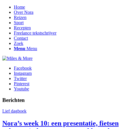
Home
Over Nora
Reizen
Sport
Recepten
Freelance tekstschrijver
Contact
Zoek
Menu
Menu
Facebook
Instagram
Twitter
Pinterest
Youtube
Berichten
Lief dagboek
Nora’s week 10: een presentatie, fietsen