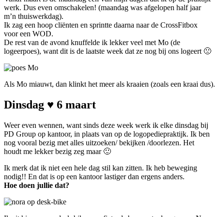
werk. Dus even omschakelen! (maandag was afgelopen half jaar
m’n thuiswerkdag).
Ik zag een hoop cliënten en sprintte daarna naar de CrossFitbox
voor een WOD.
De rest van de avond knuffelde ik lekker veel met Mo (de
logeerpoes), want dit is de laatste week dat ze nog bij ons logeert 🙁
Als Mo miauwt, dan klinkt het meer als kraaien (zoals een kraai dus).
Dinsdag ♥ 6 maart
Weer even wennen, want sinds deze week werk ik elke dinsdag bij
PD Group op kantoor, in plaats van op de logopediepraktijk. Ik ben
nog vooral bezig met alles uitzoeken/ bekijken /doorlezen. Het
houdt me lekker bezig zeg maar 🙂
Ik merk dat ik niet een hele dag stil kan zitten. Ik heb beweging
nodig!! En dat is op een kantoor lastiger dan ergens anders.
Hoe doen jullie dat?