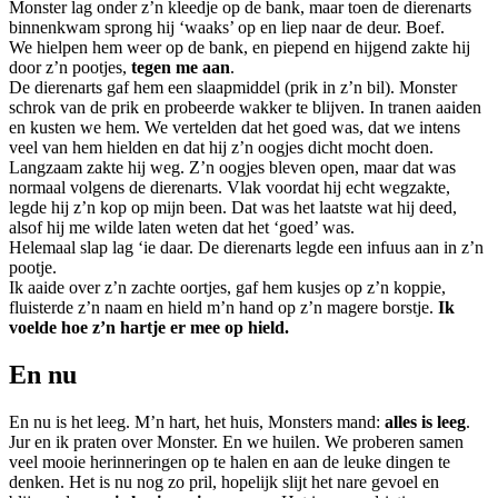
Monster lag onder z’n kleedje op de bank, maar toen de dierenarts
binnenkwam sprong hij ‘waaks’ op en liep naar de deur. Boef.
We hielpen hem weer op de bank, en piepend en hijgend zakte hij
door z’n pootjes,
tegen me aan
.
De dierenarts gaf hem een slaapmiddel (prik in z’n bil). Monster
schrok van de prik en probeerde wakker te blijven. In tranen aaiden
en kusten we hem. We vertelden dat het goed was, dat we intens
veel van hem hielden en dat hij z’n oogjes dicht mocht doen.
Langzaam zakte hij weg. Z’n oogjes bleven open, maar dat was
normaal volgens de dierenarts. Vlak voordat hij echt wegzakte,
legde hij z’n kop op mijn been. Dat was het laatste wat hij deed,
alsof hij me wilde laten weten dat het ‘goed’ was.
Helemaal slap lag ‘ie daar. De dierenarts legde een infuus aan in z’n
pootje.
Ik aaide over z’n zachte oortjes, gaf hem kusjes op z’n koppie,
fluisterde z’n naam en hield m’n hand op z’n magere borstje.
Ik
voelde hoe z’n hartje er mee op hield.
En nu
En nu is het leeg. M’n hart, het huis, Monsters mand:
alles is leeg
.
Jur en ik praten over Monster. En we huilen. We proberen samen
veel mooie herinneringen op te halen en aan de leuke dingen te
denken. Het is nu nog zo pril, hopelijk slijt het nare gevoel en