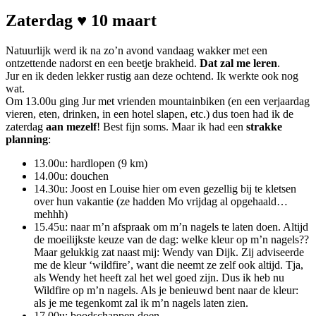
Zaterdag ♥ 10 maart
Natuurlijk werd ik na zo’n avond vandaag wakker met een
ontzettende nadorst en een beetje brakheid.
Dat zal me leren
.
Jur en ik deden lekker rustig aan deze ochtend. Ik werkte ook nog
wat.
Om 13.00u ging Jur met vrienden mountainbiken (en een verjaardag
vieren, eten, drinken, in een hotel slapen, etc.) dus toen had ik de
zaterdag
aan mezelf
! Best fijn soms. Maar ik had een
strakke
planning
:
13.00u: hardlopen (9 km)
14.00u: douchen
14.30u: Joost en Louise hier om even gezellig bij te kletsen
over hun vakantie (ze hadden Mo vrijdag al opgehaald…
mehhh)
15.45u: naar m’n afspraak om m’n nagels te laten doen. Altijd
de moeilijkste keuze van de dag: welke kleur op m’n nagels??
Maar gelukkig zat naast mij: Wendy van Dijk. Zij adviseerde
me de kleur ‘wildfire’, want die neemt ze zelf ook altijd. Tja,
als Wendy het heeft zal het wel goed zijn. Dus ik heb nu
Wildfire op m’n nagels. Als je benieuwd bent naar de kleur:
als je me tegenkomt zal ik m’n nagels laten zien.
17.00u: boodschappen doen