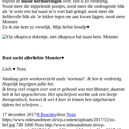
blijven de
mooie herinneringen
over. Het is zo verdrietig.
Nooit meer die trippelende pootjes, nooit meer die ondeugende blik
als ‘ie weer een bal naast m’n voet had gelegd, nooit meer die
liefdevolle blik als ‘ie lekker tegen me aan kwam liggen, nooit meer
Monster.
En ik mis hem zo vreselijk. Mijn liefste hondje♥
Rust zacht allerliefste Monster♥
Liefs ♥ Nora
Vandaag geen weekoverzicht zoals ‘normaal’. Ik ben te verdrietig.
Hopelijk begrijpen jullie het.
Ik kreeg veel vragen over wat er gebeurd was met Monster, daarom
heb ik het opgeschreven. Het opschrijven werkte ook een beetje
therapeutisch, hoewel ik wel 4 keer in tranen ben uitgebarsten
tijdens het schrijven…
17 december 2017
/
8 Reacties
/
door
Nora
https://www.milesandmore.nl/wp-content/uploads/2017/12/zo-
lief.jpg
749
1000
Nora
http://www.milesandmore.nl/wp-