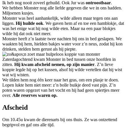
Ik heb nog nooit zoveel gehuild. Ook Jur was
ontroostbaar
.
We hebben Monster nog alle liefde gegeven die we in ons hadden.
Miljoenen kusjes.
Monster was heel aanhankelijk, wilde alleen maar tegen ons aan
liggen.
Hij huilde ook
. We gaven hem af en toe een hamblokje, dat
was het enige wat hij nog wilde eten. Maar na een paar blokjes
wilde hij dat ook niet meer.
Monster heeft z’n laatste twee nachten bij ons in bed geslapen. We
waakten bij hem, hielden bakjes water voor z’n neus, zodat hij kon
drinken, stelden hem gerust als hij piepte.
Zaterdagochtend kwam Monster in bed tussen onze hoofden in
zitten.
Hij kwam afscheid nemen, op zijn manier
. Z’n lieve
koppie legde hij op het kussen, alsof hij wilde vertellen dat hij wist
wat wij wisten.
We tilden hem nog één keer naar het gras, om een plasje te doen.
Lopen lukte hem niet meer: z’n bolle buikje deed vast pijn. Z’n
poten waren opgezet van het vocht en hij had geen spiertjes meer
over.
Alle reserves waren op.
Afscheid
Om 10.45u kwam de dierenarts bij ons thuis. Ze was ontzettend
begripvol en gaf ons alle tijd.