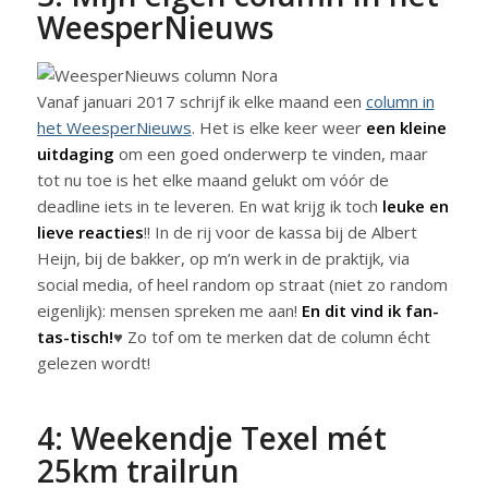
WeesperNieuws
Vanaf januari 2017 schrijf ik elke maand een
column in
het WeesperNieuws
. Het is elke keer weer
een kleine
uitdaging
om een goed onderwerp te vinden, maar
tot nu toe is het elke maand gelukt om vóór de
deadline iets in te leveren. En wat krijg ik toch
leuke en
lieve reacties
!! In de rij voor de kassa bij de Albert
Heijn, bij de bakker, op m’n werk in de praktijk, via
social media, of heel random op straat (niet zo random
eigenlijk): mensen spreken me aan!
En dit vind ik fan-
tas-tisch!
♥ Zo tof om te merken dat de column écht
gelezen wordt!
4: Weekendje Texel mét
25km trailrun