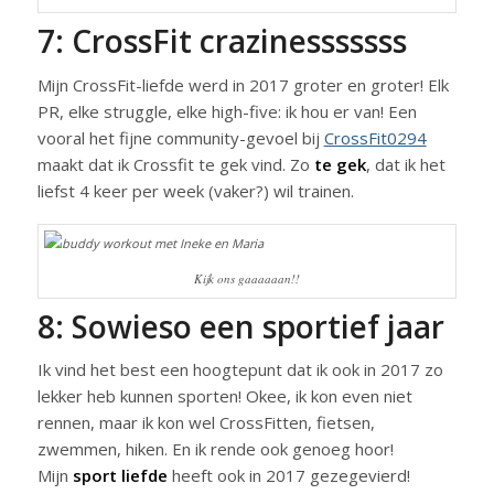
7: CrossFit crazinesssssss
Mijn CrossFit-liefde werd in 2017 groter en groter! Elk
PR, elke struggle, elke high-five: ik hou er van! Een
vooral het fijne community-gevoel bij
CrossFit0294
maakt dat ik Crossfit te gek vind. Zo
te gek
, dat ik het
liefst 4 keer per week (vaker?) wil trainen.
Kijk ons gaaaaaan!!
8: Sowieso een sportief jaar
Ik vind het best een hoogtepunt dat ik ook in 2017 zo
lekker heb kunnen sporten! Okee, ik kon even niet
rennen, maar ik kon wel CrossFitten, fietsen,
zwemmen, hiken. En ik rende ook genoeg hoor!
Mijn
sport liefde
heeft ook in 2017 gezegevierd!