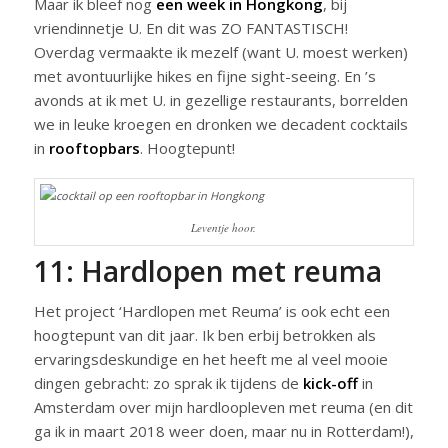
Maar ik bleef nog
een week in Hongkong
, bij
vriendinnetje U. En dit was ZO FANTASTISCH!
Overdag vermaakte ik mezelf (want U. moest werken)
met avontuurlijke hikes en fijne sight-seeing. En ’s
avonds at ik met U. in gezellige restaurants, borrelden
we in leuke kroegen en dronken we decadent cocktails
in
rooftopbars
. Hoogtepunt!
Leventje hoor.
11: Hardlopen met reuma
Het project ‘Hardlopen met Reuma’ is ook echt een
hoogtepunt van dit jaar. Ik ben erbij betrokken als
ervaringsdeskundige en het heeft me al veel mooie
dingen gebracht: zo sprak ik tijdens de
kick-off
in
Amsterdam over mijn hardloopleven met reuma (en dit
ga ik in maart 2018 weer doen, maar nu in Rotterdam!),