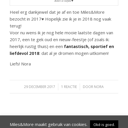
Alles is liefde♥
Heel erg dankjewel dat je af en toe Miles&More
bezocht in 2017♥ Hopelijk zie ik je in 2018 nog vaak
terug!
Voor nu wens ik je nog hele mooie laatste dagen van
2017, een te gek oud en nieuw-feestje (of zoals ik:
heerlijk rustig thuis) en een
fantastisch, sportief en
liefdevol 2018
: dat al je dromen mogen uitkomen!
Liefs! Nora
29 DECEMBER 2017
/
1 REACTIE
/
DOOR
NORA
Miles&More maakt gebruik van cookies.
Oké is goed.