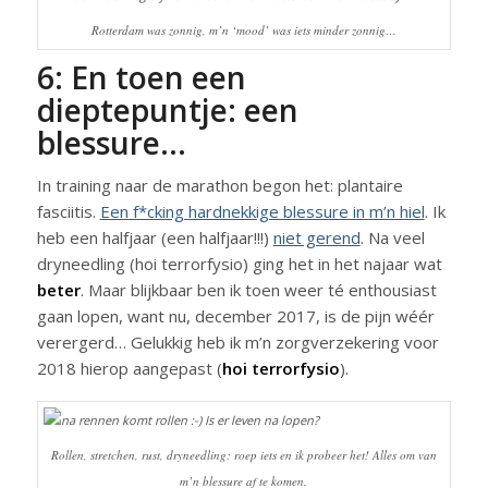
Rotterdam was zonnig, m’n ‘mood’ was iets minder zonnig…
6: En toen een
dieptepuntje: een
blessure…
In training naar de marathon begon het: plantaire
fasciitis.
Een f*cking hardnekkige blessure in m’n hiel
. Ik
heb een halfjaar (een halfjaar!!!)
niet gerend
. Na veel
dryneedling (hoi terrorfysio) ging het in het najaar wat
beter
. Maar blijkbaar ben ik toen weer té enthousiast
gaan lopen, want nu, december 2017, is de pijn wéér
verergerd… Gelukkig heb ik m’n zorgverzekering voor
2018 hierop aangepast (
hoi terrorfysio
).
Rollen, stretchen, rust, dryneedling: roep iets en ik probeer het! Alles om van
m’n blessure af te komen.