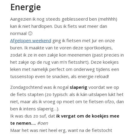
Energie
Aangezien ik nog steeds geblesseerd ben (mehhhh)
kan ik niet hardlopen. Dus ik fiets wat meer dan
normaal 🙂
Afgelopen weekend
ging ik fietsen met Jur en onze
buren. Ik maakte van te voren deze sportkoekjes,
zodat ik ze in een zakje kon meenemen (past precies in
het zakje op de rug van m’n fietsshirt). Deze koekjes
leken met namelijk perfect om onderweg tijdens een
tussenstop even te snacken, als energie reload!
Zondagochtend was ik nogal
slaperig
voordat we op
de fiets stapten (zo typisch: als ik kán uitslapen lukt het
niet, maar als ik vroeg op moet om te fietsen ofzo, dan
ben ik intens slaperig…).
Ik was dus zo suf, dat
ik vergat om de koekjes mee
te nemen….
#oen
Maar het was niet heel erg, want na de fietstocht