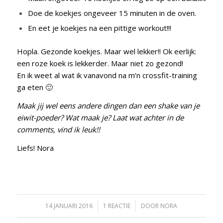
Doe de koekjes ongeveer 15 minuten in de oven.
En eet je koekjes na een pittige workout!!!
Hopla. Gezonde koekjes. Maar wel lekker!! Ok eerlijk:
een roze koek is lekkerder. Maar niet zo gezond!
En ik weet al wat ik vanavond na m’n crossfit-training
ga eten 🙂
Maak jij wel eens andere dingen dan een shake van je
eiwit-poeder? Wat maak je? Laat wat achter in de
comments, vind ik leuk!!
Liefs! Nora
14 JANUARI 2016
/
1 REACTIE
/
DOOR
NORA