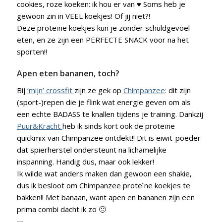
cookies, roze koeken: ik hou er van ♥ Soms heb je
gewoon zin in VEEL koekjes! Of jij niet?!
Deze proteïne koekjes kun je zonder schuldgevoel
eten, en ze zijn een PERFECTE SNACK voor na het
sporten!!
Apen eten bananen, toch?
Bij
‘mijn’ crossfit
zijn ze gek op
Chimpanzee
:
dit zijn
(sport-)repen die je flink wat energie geven om als
een echte BADASS te knallen tijdens je training. Dankzij
Puur&Kracht
heb ik sinds kort ook de proteïne
quickmix van Chimpanzee ontdekt!! Dit is eiwit-poeder
dat spierherstel ondersteunt na lichamelijke
inspanning. Handig dus, maar ook lekker!
Ik wilde wat anders maken dan gewoon een shakie,
dus ik besloot om Chimpanzee proteïne koekjes te
bakken!! Met banaan, want apen en bananen zijn een
prima combi dacht ik zo 🙂