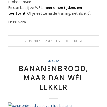
Probeer maar.
En dan kan jij ze WEL
meenemen tijdens een
toertocht
! Of je eet ze na de training, net als ik 🙂
Liefs! Nora
7 JUNI 2017
/
2 REACTIES
/
DOOR
NORA
SNACKS
BANANENBROOD,
MAAR DAN WÉL
LEKKER