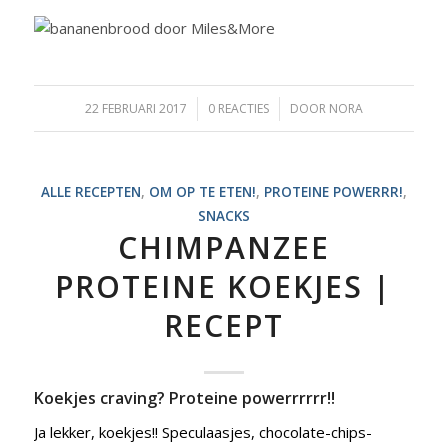
22 FEBRUARI 2017
/
0 REACTIES
/
DOOR
NORA
ALLE RECEPTEN
,
OM OP TE ETEN!
,
PROTEINE POWERRR!
,
SNACKS
CHIMPANZEE
PROTEINE KOEKJES |
RECEPT
Koekjes craving? Proteine powerrrrrr!!
Ja lekker, koekjes!! Speculaasjes, chocolate-chips-