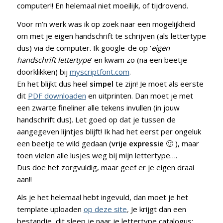
computer!! En helemaal niet moeilijk, of tijdrovend.
Voor m’n werk was ik op zoek naar een mogelijkheid
om met je eigen handschrift te schrijven (als lettertype
dus) via de computer. Ik google-de op ‘
eigen
handschrift lettertype
‘ en kwam zo (na een beetje
doorklikken) bij
myscriptfont.com
.
En het blijkt dus heel
simpel
te zijn! Je moet als eerste
dit
PDF downloaden
en uitprinten. Dan moet je met
een zwarte fineliner alle tekens invullen (in jouw
handschrift dus). Let goed op dat je tussen de
aangegeven lijntjes blijft! Ik had het eerst per ongeluk
een beetje te wild gedaan (
vrije expressie
🙂 ), maar
toen vielen alle lusjes weg bij mijn lettertype….
Dus doe het zorgvuldig, maar geef er je eigen draai
aan!!
Als je het helemaal hebt ingevuld, dan moet je het
template uploaden
op deze site
,
Je krijgt dan een
bestandje, dit sleep je naar je lettertype catalogus: