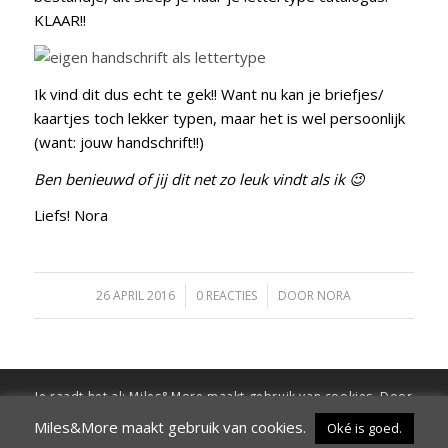
KLAAR!!
Ik vind dit dus echt te gek!! Want nu kan je briefjes/
kaartjes toch lekker typen, maar het is wel persoonlijk
(want: jouw handschrift!!)
Ben benieuwd of jij dit net zo leuk vindt als ik 😉
Liefs! Nora
26 APRIL 2016
/
0 REACTIES
/
DOOR
NORA
Je raadt het al: Miles&More maakt gebruik van cookies. Door
verder te surfen op de site ga je hiermee akkoord
Miles&More maakt gebruik van cookies.
Oké is goed.