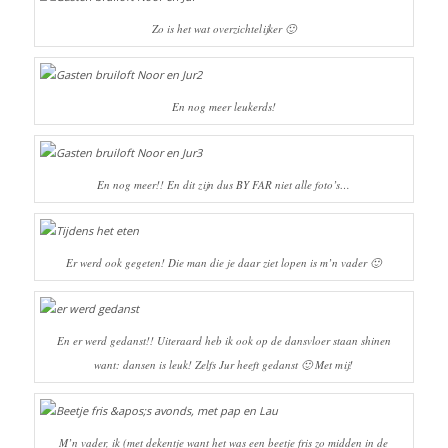
Zo is het wat overzichtelijker 🙂
En nog meer leukerds!
En nog meer!! En dit zijn dus BY FAR niet alle foto’s…
Er werd ook gegeten! Die man die je daar ziet lopen is m’n vader 🙂
En er werd gedanst!! Uiteraard heb ik ook op de dansvloer staan shinen
want: dansen is leuk! Zelfs Jur heeft gedanst 🙂 Met mij!
M’n vader, ik (met dekentje want het was een beetje fris zo midden in de