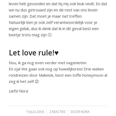
leven heb gevonden en dat hij mij ook leuk vindt. En dat
we nu dus getrouwd zijn en de rest van ons leven
samen zijn. Dat moet je maar net treffen.
Natuurlijk ben je ook zelf verantwoordelijk voor je
eigen geluk, dus ik denk dat ik in dit geval best een
beetje trots mag zijn 🙂
Let love rule!♥
Nou, ik ga nog even verder met nagenieten.
En oja! We gaan ook nog op huwelijksreis! Drie weken
rondreizen door Maleisië, best een toffe honeymoon al
zeg ik het zelf 😉
Liefs! Nora
19 JULI 2018
/
2 REACTIES
/
DOOR
NORA