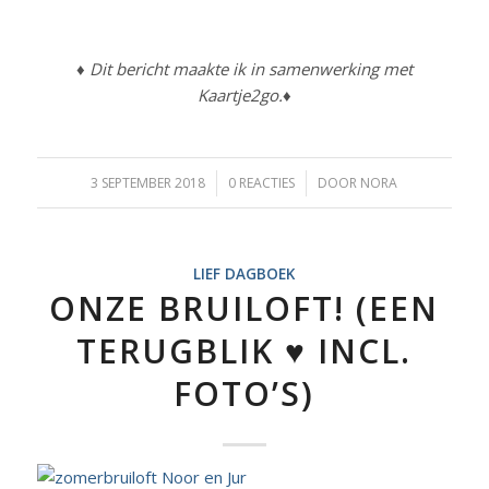
♦ Dit bericht maakte ik in samenwerking met
Kaartje2go.♦
3 SEPTEMBER 2018
/
0 REACTIES
/
DOOR
NORA
LIEF DAGBOEK
ONZE BRUILOFT! (EEN
TERUGBLIK ♥ INCL.
FOTO’S)