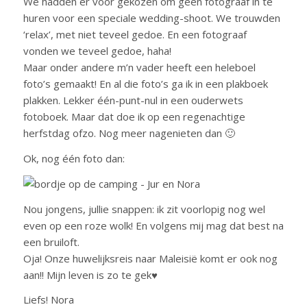
We hadden er voor gekozen om geen fotograaf in te
huren voor een speciale wedding-shoot. We trouwden
‘relax’, met niet teveel gedoe. En een fotograaf
vonden we teveel gedoe, haha!
Maar onder andere m’n vader heeft een heleboel
foto’s gemaakt! En al die foto’s ga ik in een plakboek
plakken. Lekker één-punt-nul in een ouderwets
fotoboek. Maar dat doe ik op een regenachtige
herfstdag ofzo. Nog meer nagenieten dan 🙂
Ok, nog één foto dan:
Nou jongens, jullie snappen: ik zit voorlopig nog wel
even op een roze wolk! En volgens mij mag dat best na
een bruiloft.
Oja! Onze huwelijksreis naar Maleisië komt er ook nog
aan!! Mijn leven is zo te gek♥
Liefs! Nora