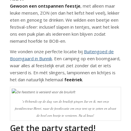
Gewoon een ontspannen feestje
, met alleen maar
leuke mensen, ZON (en dan het liefst heel veel), lekker
eten en genoeg te drinken. We wilden een beetje een
festival-sfeer: inclusief slapen in tentjes, want het leek
ons een puik plan als iedereen kon blijven zodat
niemand hoefde te BOB-en.
We vonden onze perfecte locatie bij
Buitengoed de
Boomgaard in Bunnik
. Een camping op een boomgaard,
waar alles al feestelijk eruit ziet zonder dat er iets
versierd is. En mét slingers, lampionnen en lichtjes is
het dan natuurlijk helemaal
feeëriek
.
’s Ochtends op de dag van de bruiloft gingen Jur en ik, met onze
feestdirecteur Henri, naar de feestlocatie om onze tent op te zetten en alvast
de boel een beetje te versieren. Nu al knus!
Get the party started!