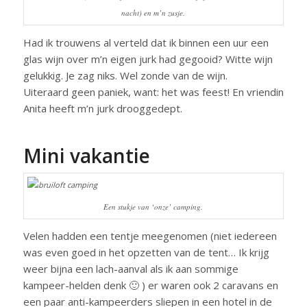
nacht) en m’n zusje.
Had ik trouwens al verteld dat ik binnen een uur een
glas wijn over m’n eigen jurk had gegooid? Witte wijn
gelukkig. Je zag niks. Wel zonde van de wijn.
Uiteraard geen paniek, want: het was feest! En vriendin
Anita heeft m’n jurk drooggedept.
Mini vakantie
Een stukje van ‘onze’ camping.
Velen hadden een tentje meegenomen (niet iedereen
was even goed in het opzetten van de tent… Ik krijg
weer bijna een lach-aanval als ik aan sommige
kampeer-helden denk 🙂 ) er waren ook 2 caravans en
een paar anti-kampeerders sliepen in een hotel in de