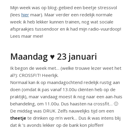
Mijn week was op blog-gebied een beetje stressvol
(lees
hier
maar). Maar verder een redelijk normale
week: ik heb lekker kunnen trainen, nog wat sociale
afspraakjes tussendoor en ik had mijn radio-vuurdoop!
Lees maar mee!
Maandag ♥ 23 januari
Ik begon de week met… (welke trouwe lezer weet het
al?): CROSSFIT! Heerlijk.
Normaal kan ik op maandagochtend redelijk rustig aan
doen (omdat ik pas vanaf 13.00u cliënten heb op de
praktijk), maar vandaag moest ik nog naar een aan-huis
behandeling, om 11.00u. Dus haasten na crossfit… 🙁
De middag was DRUK. Zelfs nauwelijks tijd om een
theetje
te drinken op m’n werk… Dus ik was intens blij
dat ik ’s avonds lekker op de bank kon ploffen!