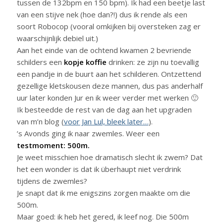
tussen de 132bpm en 150 bpm). Ik had een beetje last
van een stijve nek (hoe dan?!) dus ik rende als een
soort Robocop (vooral omkijken bij oversteken zag er
waarschijnlijk debiel uit.)
Aan het einde van de ochtend kwamen 2 bevriende
schilders een
kopje koffie
drinken: ze zijn nu toevallig
een pandje in de buurt aan het schilderen. Ontzettend
gezellige kletskousen deze mannen, dus pas anderhalf
uur later konden Jur en ik weer verder met werken 🙂
Ik besteedde de rest van de dag aan het upgraden
van m’n blog (
voor Jan Lul, bleek later…
).
’s Avonds ging ik naar zwemles. Weer een
testmoment: 500m.
Je weet misschien hoe dramatisch slecht ik zwem? Dat
het een wonder is dat ik überhaupt niet verdrink
tijdens de zwemles?
Je snapt dat ik me enigszins zorgen maakte om die
500m.
Maar goed: ik heb het gered, ik leef nog. Die 500m