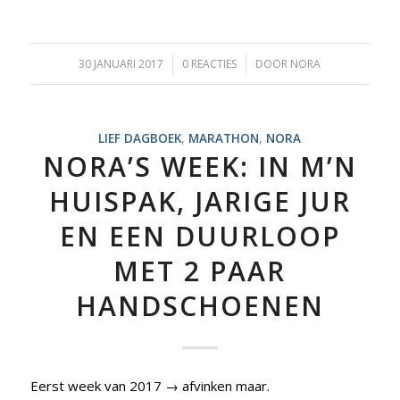
30 JANUARI 2017
/
0 REACTIES
/
DOOR
NORA
LIEF DAGBOEK
,
MARATHON
,
NORA
NORA’S WEEK: IN M’N
HUISPAK, JARIGE JUR
EN EEN DUURLOOP
MET 2 PAAR
HANDSCHOENEN
Eerst week van 2017 → afvinken maar.