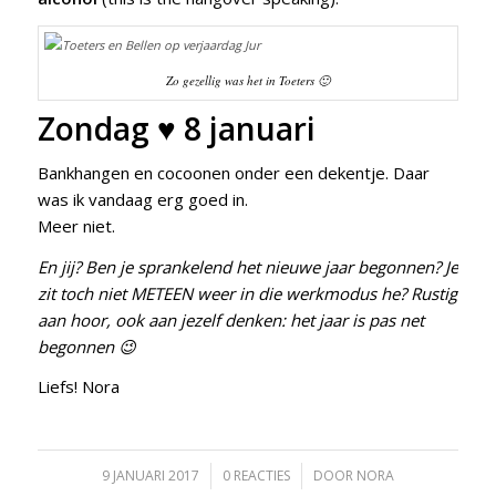
Zo gezellig was het in Toeters 🙂
Zondag ♥ 8 januari
Bankhangen en cocoonen onder een dekentje. Daar
was ik vandaag erg goed in.
Meer niet.
En jij? Ben je sprankelend het nieuwe jaar begonnen? Je
zit toch niet METEEN weer in die werkmodus he? Rustig
aan hoor, ook aan jezelf denken: het jaar is pas net
begonnen 😉
Liefs! Nora
9 JANUARI 2017
/
0 REACTIES
/
DOOR
NORA