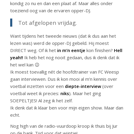
kondig zo nu en dan een plaat af. Maar alles onder
toeziend oog van de ervaren opper-DJ.
Tot afgelopen vrijdag.
Want tijdens het tweede nieuws (dat ik dus aan het
lezen was) werd de opper-DJ gebeld. Hij moest
DIRECT weg. Of ik het
in m’n eentje
kon finishen?
Hell
yeah!!
Ik heb het nog nooit gedaan, dus ik denk dat ik
het wel kan 😉
Ik moest toevallig nét de hoofdtrainer van FC Weesp
gaan interviewen. Dus ik kon mooi al m’n kennis over
voetbal inzetten voor een
diepte-interview
(over
voetbal weet ik precies:
niks
). Maar het ging
SOEPELTJES! Al zeg ik het zelf.
Ik denk dat ik klaar ben voor mijn eigen show. Maar dan
echt.
Nog high van de radio-vuurdoop kroop ik thuis bij Jur
op de bank. Tijd voor dat wijntje!