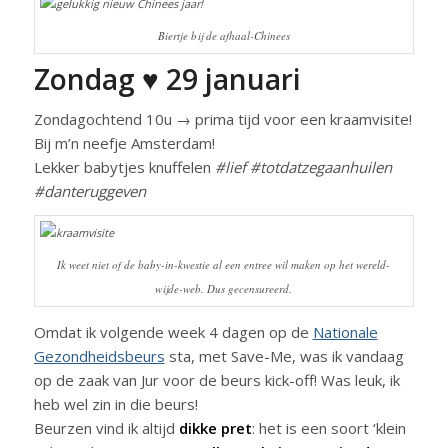
Biertje bij de afhaal-Chinees
Zondag ♥ 29 januari
Zondagochtend 10u → prima tijd voor een kraamvisite!
Bij m’n neefje Amsterdam!
Lekker babytjes knuffelen
#lief #totdatzegaanhuilen
#danteruggeven
Ik weet niet of de baby-in-kwestie al een entree wil maken op het wereld-
wijde-web. Dus gecensureerd.
Omdat ik volgende week 4 dagen op de
Nationale
Gezondheidsbeurs
sta, met Save-Me, was ik vandaag
op de zaak van Jur voor de beurs kick-off! Was leuk, ik
heb wel zin in die beurs!
Beurzen vind ik altijd
dikke pret
: het is een soort ‘klein