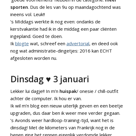
sporten
. Dus de les van 9u op maandagochtend was
ineens vol. Leuk!!
’s MIddags werkte ik nog even: ondanks de
kerstvakantie had ik in de middag een paar cliënten
ingepland. Goed te doen.
Ik
blogte
wat, schreef een
advertorial
, en deed ook
nog wat administratie-dingetjes: 2016 kan ECHT
afgesloten worden nu.
Dinsdag ♥ 3 januari
Lekker lui dagje!! In m’n
huispak
/ onesie / chill-outfit
achter de computer. Ik hou er van.
Ik wil m’n blog een nieuw uiterlijk geven en een beetje
upgraden, dus daar ben ik weer mee verder gegaan.
’s Avonds weer hardloop-training-tijd, want het is
dinsdag! Met de kilometers van Frankrijk nog in de
benen ging het rennen eigenlijk verdomde lekker.