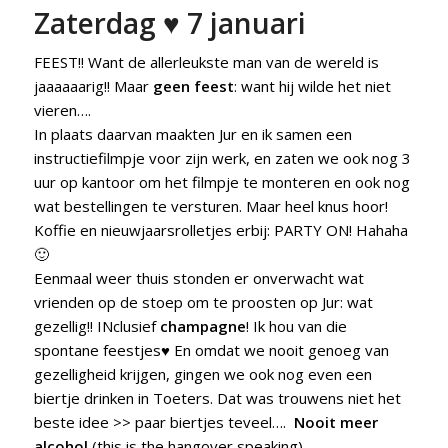
Zaterdag ♥ 7 januari
FEEST!! Want de allerleukste man van de wereld is
jaaaaaarig!! Maar
geen feest
: want hij wilde het niet
vieren….
In plaats daarvan maakten Jur en ik samen een
instructiefilmpje voor zijn werk, en zaten we ook nog 3
uur op kantoor om het filmpje te monteren en ook nog
wat bestellingen te versturen. Maar heel knus hoor!
Koffie en nieuwjaarsrolletjes erbij: PARTY ON! Hahaha
🙂
Eenmaal weer thuis stonden er onverwacht wat
vrienden op de stoep om te proosten op Jur: wat
gezellig!! INclusief
champagne
! Ik hou van die
spontane feestjes♥ En omdat we nooit genoeg van
gezelligheid krijgen, gingen we ook nog even een
biertje drinken in Toeters. Dat was trouwens niet het
beste idee >> paar biertjes teveel….
Nooit meer
alcohol
(this is the hangover speaking).