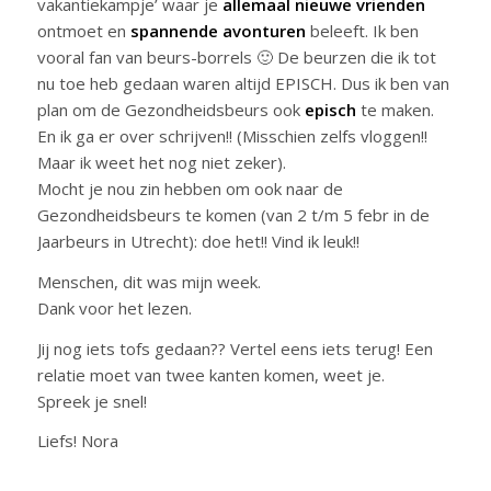
vakantiekampje’ waar je
allemaal nieuwe vrienden
ontmoet en
spannende avonturen
beleeft. Ik ben
vooral fan van beurs-borrels 🙂 De beurzen die ik tot
nu toe heb gedaan waren altijd EPISCH. Dus ik ben van
plan om de Gezondheidsbeurs ook
episch
te maken.
En ik ga er over schrijven!! (Misschien zelfs vloggen!!
Maar ik weet het nog niet zeker).
Mocht je nou zin hebben om ook naar de
Gezondheidsbeurs te komen (van 2 t/m 5 febr in de
Jaarbeurs in Utrecht): doe het!! Vind ik leuk!!
Menschen, dit was mijn week.
Dank voor het lezen.
Jij nog iets tofs gedaan?? Vertel eens iets terug! Een
relatie moet van twee kanten komen, weet je.
Spreek je snel!
Liefs! Nora