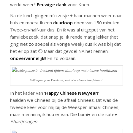
werkt weer!!
Eeuwige dank
voor Koen.
Na de lunch gingen m’n zusje + haar mannen weer naar
huis en moest ik een
duurloop
doen van 150 minuten.
Twee-en-half-uur dus. En ik was al uitgeput van het
familiebezoek, dat snap je. Ik rende matig lekker (het
ging niet zo soepel als vorige week) dus ik was blij dat
het er op zat 🙂 Maar dat gevoel NA het rennen:
onoverwinnelijk
!! En zo voldaan.
Selfie-pauze in Vreeland, met m’n nieuwe hoofdband.
In het kader van ‘
Happy Chinese Newyear!
‘
haalden we Chinees bij de afhaal-Chinees. Dit was de
tweede keer voor mij bij de Weesper-afhaal-Chinees,
maar mennnnn, ik hou er van. Die bami♥ en die sate♥
#hartjesogen