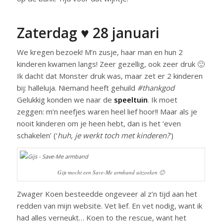
Zaterdag ♥ 28 januari
We kregen bezoek! M’n zusje, haar man en hun 2
kinderen kwamen langs! Zeer gezellig, ook zeer druk 🙂
Ik dacht dat Monster druk was, maar zet er 2 kinderen
bij: halleluja. Niemand heeft gehuild
#thankgod
Gelukkig konden we naar de
speeltuin
. Ik moet
zeggen: m’n neefjes waren heel lief hoor!! Maar als je
nooit kinderen om je heen hebt, dan is het ‘even
schakelen’ (‘
huh, je werkt toch met kinderen?
‘)
Gijs mocht een Save-Me armband uitzoeken 🙂
Zwager Koen besteedde ongeveer al z’n tijd aan het
redden van mijn website. Vet lief. En vet nodig, want ik
had alles verneukt… Koen to the rescue, want het