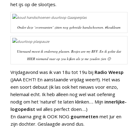
het ijs op de slootjes.
Onder deze ‘ovenwanten’ zitten nog gebreide handschoenen. #koukleum
Uiteraard moest ik onderweg plassen. Bosjes are my BFF. En ik gokte dat
HIER niemand raar op zou kijken als ze me zouden zien 🙂
Vrijdagavond was ik van 18u tot 19u bij
Radio Weesp
(JAAA ECHT! En aanstaande vrijdag weer!!). Het was
een soort debuut (ik las ook het nieuws voor enzo,
helemaal echt. Ik heb alleen nog wel wat oefening
nodig om het ‘naturel’ te laten klinken…. Mijn
innerlijke-
logopedist
wil alles perfect doen….)
En daarna ging ik OOK NOG
gourmetten
met Jur en
zijn dochter. Geslaagde avond dus.