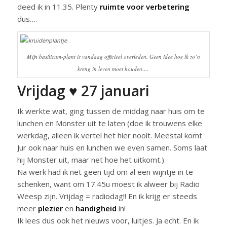
deed ik in 11.35. Plenty
ruimte voor verbetering
dus….
Mijn basilicum-plant is vandaag officieel overleden. Geen idee hoe ik zo’n
kreng in leven moet houden….
Vrijdag ♥ 27 januari
Ik werkte wat, ging tussen de middag naar huis om te
lunchen en Monster uit te laten (doe ik trouwens elke
werkdag, alleen ik vertel het hier nooit. Meestal komt
Jur ook naar huis en lunchen we even samen. Soms laat
hij Monster uit, maar net hoe het uitkomt.)
Na werk had ik net geen tijd om al een wijntje in te
schenken, want om 17.45u moest ik alweer bij Radio
Weesp zijn. Vrijdag = radiodag!! En ik krijg er steeds
meer
plezier
en
handigheid
in!
Ik lees dus ook het nieuws voor, luitjes. Ja echt. En ik