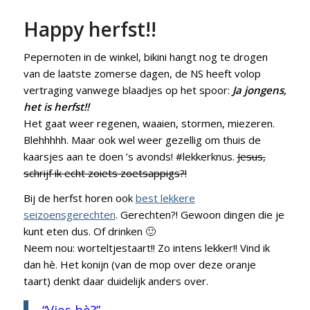
Happy herfst!!
Pepernoten in de winkel, bikini hangt nog te drogen
van de laatste zomerse dagen, de NS heeft volop
vertraging vanwege blaadjes op het spoor:
Ja jongens,
het is herfst!!
Het gaat weer regenen, waaien, stormen, miezeren.
Blehhhhh. Maar ook wel weer gezellig om thuis de
kaarsjes aan te doen ’s avonds! #lekkerknus.
Jesus,
schrijf ik echt zoiets zoetsappigs?!
Bij de herfst horen ook
best lekkere
seizoensgerechten
. Gerechten?! Gewoon dingen die je
kunt eten dus. Of drinken 🙂
Neem nou: worteltjestaart!! Zo intens lekker!! Vind ik
dan hè. Het konijn (van de mop over deze oranje
taart) denkt daar duidelijk anders over.
“Vies hè?”